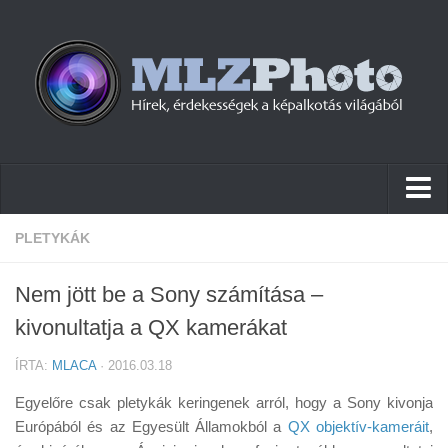
Hírek
PLETYKÁK
Pletykák
Nem jött be a Sony számítása –
Cikkek
kivonultatja a QX kamerákat
Szoftver
ÍRTA:
MLACA
· 2016.03.18
Firmware
Egyelőre csak pletykák keringenek arról, hogy a Sony kivonja
Tudástár
Európából és az Egyesült Államokból a
QX objektív-kameráit
,