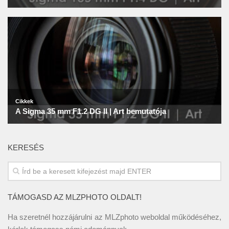
KERESÉS
TÁMOGASD AZ MLZPHOTO OLDALT!
Ha szeretnél hozzájárulni az MLZphoto weboldal működéséhez,