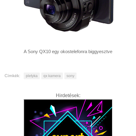
A Sony QX10 egy okostelefonra biggyesztve
Címkék:
pletyka
qx kamera
sony
Hirdetések: