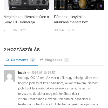
Megérkezett hivatalos úton a
Pársoros pletykák a
Sony FX3 kamerája
munkába menetelhez
23 FEBR, 2021
30 MÁJ, 2017
2 HOZZÁSZÓLÁS
Comments
2
Pingbacks
0
balek
2016.03.18 16:57
Van egy QX-10-em. Az volt a cél, hogy mindig nálam van,
hogyha jobb fotót kell csinálnom, akkor felrakom. Namost
jobb fotót leginkább akkor akarok csinálni, ha azt is
tervezem, de akkor meg már inkább a dslr-t
vittem.Fotózáshoz elővenni, felcsatolni, összelőni a
telefonnal, rohadt sok idő. Ellenben a geek haverjaim úgy