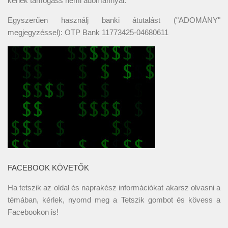
kérlek támogass némi adománnyal:
Egyszerűen használj banki átutalást ("ADOMÁNY"
megjegyzéssel): OTP Bank 11773425-04680611
FACEBOOK KÖVETŐK
Ha tetszik az oldal és naprakész információkat akarsz olvasni a
témában, kérlek, nyomd meg a Tetszik gombot és kövess a
Facebookon
is!