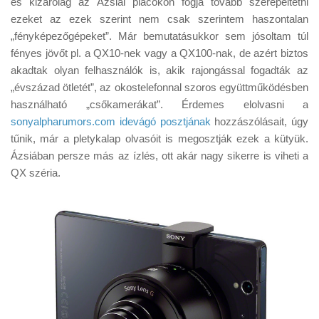
és kizárólag az Ázsiai piacokon fogja tovább szerepeltetni
Tanácsok
ezeket az ezek szerint nem csak szerintem haszontalan
Érdekességek
„fényképezőgépeket”. Már bemutatásukkor sem jósoltam túl
fényes jövőt pl. a QX10-nek vagy a QX100-nak, de azért biztos
Helyszíni Riport
akadtak olyan felhasználók is, akik rajongással fogadták az
E-BB
„évszázad ötletét”, az okostelefonnal szoros együttműködésben
használható „csőkamerákat”. Érdemes elolvasni a
sonyalpharumors.com idevágó posztjának
hozzászólásait, úgy
tűnik, már a pletykalap olvasóit is megosztják ezek a kütyük.
Ázsiában persze más az ízlés, ott akár nagy sikerre is viheti a
QX széria.