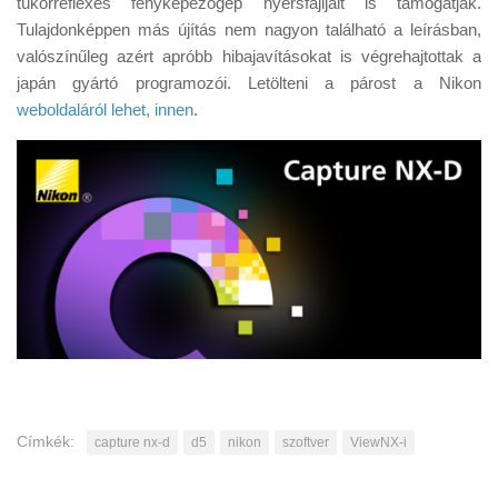
tükörreflexes fényképezőgép nyersfájljait is támogatják.
Tanácsok
Tulajdonképpen más újítás nem nagyon található a leírásban,
Érdekességek
valószínűleg azért apróbb hibajavításokat is végrehajtottak a
japán gyártó programozói. Letölteni a párost a Nikon
Helyszíni Riport
weboldaláról lehet, innen
.
E-BB
Címkék:
capture nx-d
d5
nikon
szoftver
ViewNX-i