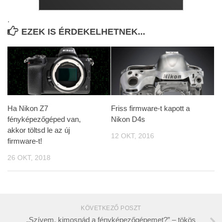
.
EZEK IS ÉRDEKELHETNEK...
Ha Nikon Z7
Friss firmware-t kapott a
fényképezőgéped van,
Nikon D4s
akkor töltsd le az új
12 OKT, 2016
firmware-t!
26 OKT, 2018
KÖVETKEZŐ POSZT
„Szívem, kimosnád a fényképezőgépemet?” – tökös