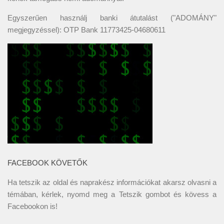
Egyszerűen használj banki átutalást ("ADOMÁNY"
megjegyzéssel): OTP Bank 11773425-04680611
FACEBOOK KÖVETŐK
Ha tetszik az oldal és naprakész információkat akarsz olvasni a
témában, kérlek, nyomd meg a Tetszik gombot és kövess a
Facebookon
is!