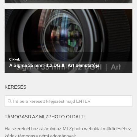
KERESÉS
TÁMOGASD AZ MLZPHOTO OLDALT!
Ha szeretnél hozzájárulni az MLZphoto weboldal működéséhez,
kérlek támogass némi adománnyal: