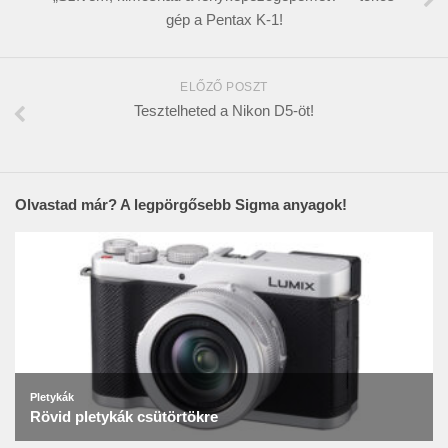
gép a Pentax K-1!
ELŐZŐ POSZT
Tesztelheted a Nikon D5-öt!
Olvastad már? A legpörgősebb Sigma anyagok!