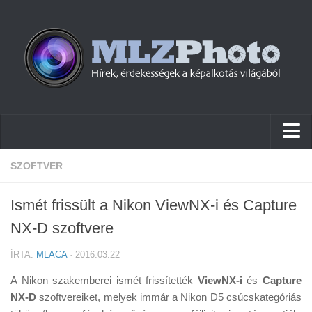
Hírek
SZOFTVER
Pletykák
Ismét frissült a Nikon ViewNX-i és Capture
Cikkek
NX-D szoftvere
Szoftver
ÍRTA:
MLACA
· 2016.03.22
Firmware
A Nikon szakemberei ismét frissítették
ViewNX-i
és
Capture
Tudástár
NX-D
szoftvereiket, melyek immár a Nikon D5 csúcskategóriás