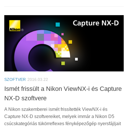
SZOFTVER
2016.03.22
Ismét frissült a Nikon ViewNX-i és Capture
NX-D szoftvere
A Nikon szakemberei ismét frissítették ViewNX-i és
Capture NX-D szoftvereiket, melyek immár a Nikon D5
csúcskategóriás tükörreflexes fényképezőgép nyersfájljait