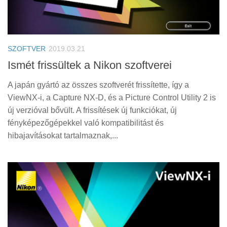
SZOFTVER
2019.03.21
Ismét frissültek a Nikon szoftverei
A japán gyártó az összes szoftverét frissítette, így a
ViewNX-i, a Capture NX-D, és a Picture Control Utility 2 is
új verzióval bővült. A frissítések új funkciókat, új
fényképezőgépekkel való kompatibilitást és
hibajavításokat tartalmaznak,...