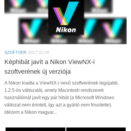
SZOFTVER
2017.02.09
Képhibát javít a Nikon ViewNX-i
szoftverének új verziója
A Nikon kiadta a ViewNX-i nevű szoftverének legújabb,
1.2.5-ös változatát, amely Macintosh rendszerek
használóinál javít egy pár hibát (a Microsoft Windows
változat nem érintett, így azt a gyártó nem frissítette).
Idézem a Nikon magyar...