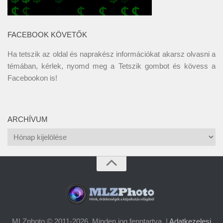
FACEBOOK KÖVETŐK
Ha tetszik az oldal és naprakész információkat akarsz olvasni a
témában, kérlek, nyomd meg a Tetszik gombot és kövess a
Facebookon
is!
ARCHÍVUM
Archívum
MLZphoto © 2011-2026. Minden jog fenntartva. |
Adatkezelesi