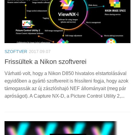
SZOFTVER
2017.09.07
Frissültek a Nikon szoftverei
Várható volt, hogy a Nikon D850 hivatalos elstartolásával
egyidőben a gyártó szoftvereit is frissíteni fogja, hogy azok
támogassák az új zászlóshajó NEF állományait (meg pár
apróságot). A Capture NX-D, a Picture Control Utility 2,...