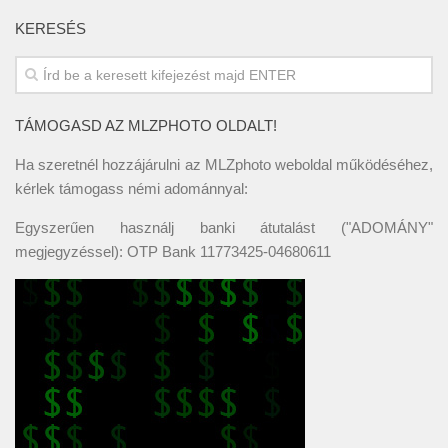
KERESÉS
TÁMOGASD AZ MLZPHOTO OLDALT!
Ha szeretnél hozzájárulni az MLZphoto weboldal működéséhez,
kérlek támogass némi adománnyal:
Egyszerűen használj banki átutalást ("ADOMÁNY"
megjegyzéssel): OTP Bank 11773425-04680611