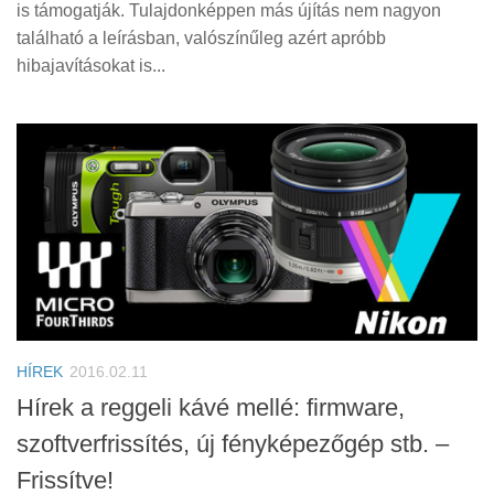
is támogatják. Tulajdonképpen más újítás nem nagyon
található a leírásban, valószínűleg azért apróbb
hibajavításokat is...
HÍREK
2016.02.11
Hírek a reggeli kávé mellé: firmware,
szoftverfrissítés, új fényképezőgép stb. –
Frissítve!