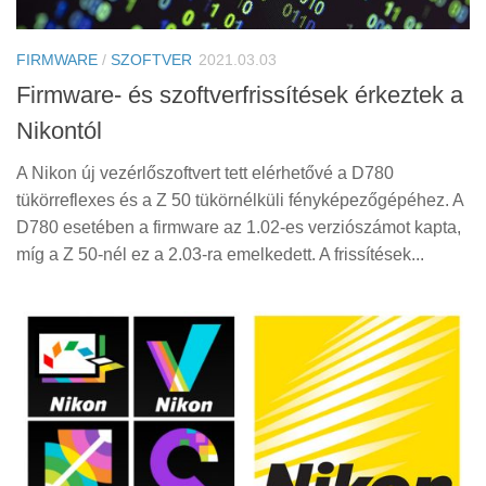
Tanácsok
Érdekességek
FIRMWARE
/
SZOFTVER
2021.03.03
Helyszíni Riport
Firmware- és szoftverfrissítések érkeztek a
Nikontól
E-BB
A Nikon új vezérlőszoftvert tett elérhetővé a D780
tükörreflexes és a Z 50 tükörnélküli fényképezőgépéhez. A
D780 esetében a firmware az 1.02-es verziószámot kapta,
míg a Z 50-nél ez a 2.03-ra emelkedett. A frissítések...