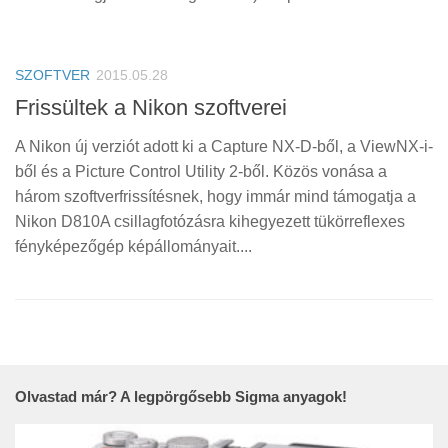
SZOFTVER
2015.05.28
Frissültek a Nikon szoftverei
A Nikon új verziót adott ki a Capture NX-D-ből, a ViewNX-i-
ből és a Picture Control Utility 2-ből. Közös vonása a
három szoftverfrissítésnek, hogy immár mind támogatja a
Nikon D810A csillagfotózásra kihegyezett tükörreflexes
fényképezőgép képállományait....
Olvastad már? A legpörgősebb Sigma anyagok!