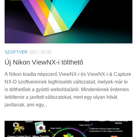
SZOFTVER
2017.10.05
Új Nikon ViewNX-i tölthető
A Nikon kiadta népszerű ViewNX-i és ViewNX-i & Capture
NX-D szoftvereinek legfrissebb változatait, melyek már le
is tölthetőek a gyártó weboldaláról. Mindenkinek érdemes
letöltenie a javított változatokat, mert egy olyan hibát
javítanak, ami egy...