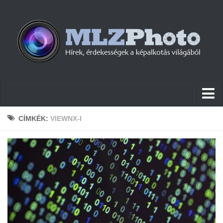
Hírek
CÍMKÉK:
VIEWNX-I
Pletykák
Cikkek
Szoftver
Firmware
Tudástár