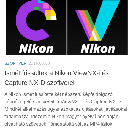
SZOFTVER
2016.06.30
Ismét frissültek a Nikon ViewNX-i és
Capture NX-D szoftverei
A Nikon ismét frissítette két népszerű képfeldolgozó,
képnézegető szoftvereit, a ViewNX-i-t és Capture NX-D-t.
Mindkét alkalmazás ugyanazokat az újításokat, javításokat
tartalmazza. Idézem a Nikon magyar nyelvű honlapján
olvasható szöveget: Támogatottá vált az MP4 fájlok...