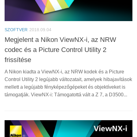
SZOFTVER
2018.09.04
Megjelent a Nikon ViewNX-i, az NRW
codec és a Picture Control Utility 2
frissítése
A Nikon kiadta a ViewNX-i, az NRW kodek és a Picture
Control Utility 2 legújabb változatait, amelyek hibajavítások
mellett a legújabb fényképezőgépeket és objektíveket is
támogatják. ViewNX-i: Támogatottá vált a Z 7, a D3500...