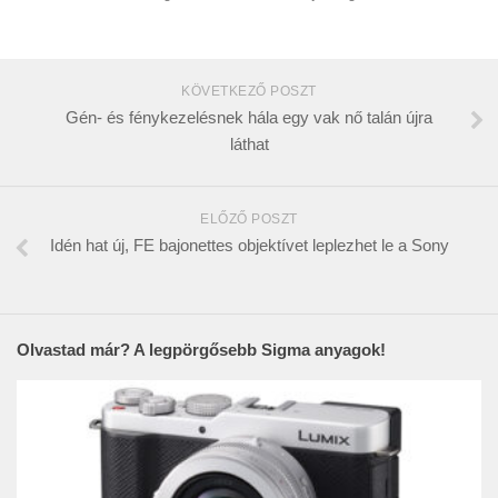
KÖVETKEZŐ POSZT
Gén- és fénykezelésnek hála egy vak nő talán újra
láthat
ELŐZŐ POSZT
Idén hat új, FE bajonettes objektívet leplezhet le a Sony
Olvastad már? A legpörgősebb Sigma anyagok!