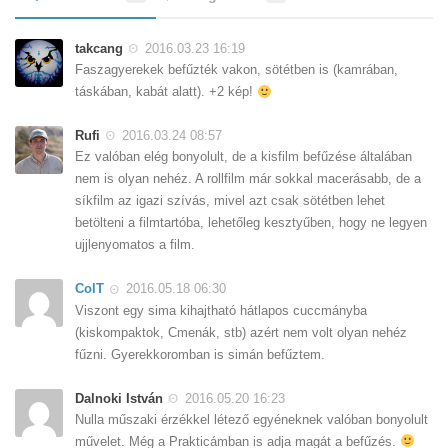
takcang
2016.03.23 16:19
Faszagyerekek befűzték vakon, sötétben is (kamrában,
táskában, kabát alatt). +2 kép!
Rufi
2016.03.24 08:57
Ez valóban elég bonyolult, de a kisfilm befűzése általában
nem is olyan nehéz. A rollfilm már sokkal macerásabb, de a
síkfilm az igazi szívás, mivel azt csak sötétben lehet
betölteni a filmtartóba, lehetőleg kesztyűben, hogy ne legyen
ujjlenyomatos a film.
ColT
2016.05.18 06:30
Viszont egy sima kihajtható hátlapos cuccmányba
(kiskompaktok, Cmenák, stb) azért nem volt olyan nehéz
fűzni. Gyerekkoromban is simán befűztem.
Dalnoki István
2016.05.20 16:23
Nulla műszaki érzékkel létező egyéneknek valóban bonyolult
művelet. Még a Prakticámban is adja magát a befűzés.