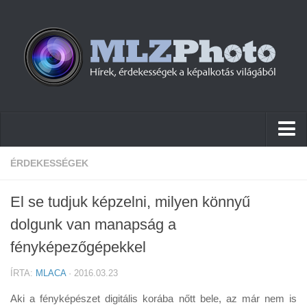
Hírek
ÉRDEKESSÉGEK
Pletykák
El se tudjuk képzelni, milyen könnyű
Cikkek
dolgunk van manapság a
Szoftver
fényképezőgépekkel
Firmware
ÍRTA:
MLACA
· 2016.03.23
Tudástár
Aki a fényképészet digitális korába nőtt bele, az már nem is