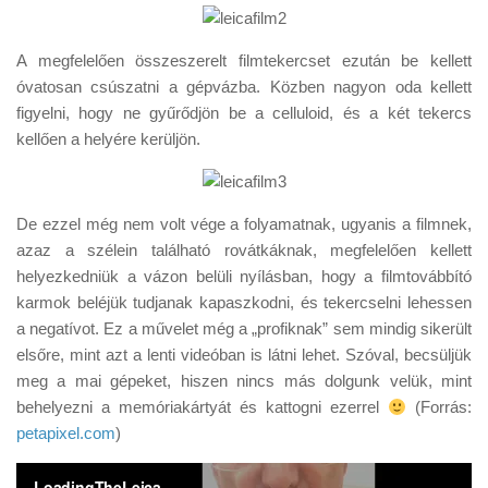
A megfelelően összeszerelt filmtekercset ezután be kellett
óvatosan csúszatni a gépvázba. Közben nagyon oda kellett
figyelni, hogy ne gyűrődjön be a celluloid, és a két tekercs
kellően a helyére kerüljön.
De ezzel még nem volt vége a folyamatnak, ugyanis a filmnek,
azaz a szélein található rovátkáknak, megfelelően kellett
helyezkedniük a vázon belüli nyílásban, hogy a filmtovábbító
karmok beléjük tudjanak kapaszkodni, és tekercselni lehessen
a negatívot. Ez a művelet még a „profiknak” sem mindig sikerült
elsőre, mint azt a lenti videóban is látni lehet. Szóval, becsüljük
meg a mai gépeket, hiszen nincs más dolgunk velük, mint
behelyezni a memóriakártyát és kattogni ezerrel
(Forrás:
petapixel.com
)