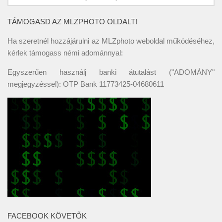
TÁMOGASD AZ MLZPHOTO OLDALT!
Ha szeretnél hozzájárulni az MLZphoto weboldal működéséhez,
kérlek támogass némi adománnyal:
Egyszerűen használj banki átutalást ("ADOMÁNY"
megjegyzéssel): OTP Bank 11773425-04680611
FACEBOOK KÖVETŐK