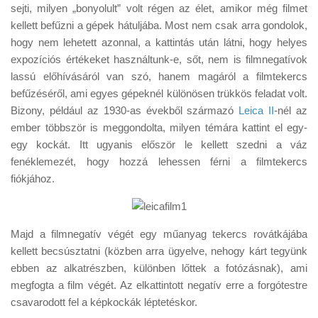
Tanácsok
sejti, milyen „bonyolult” volt régen az élet, amikor még filmet
kellett befűzni a gépek hátuljába. Most nem csak arra gondolok,
Érdekességek
hogy nem lehetett azonnal, a kattintás után látni, hogy helyes
Helyszíni Riport
expozíciós értékeket használtunk-e, sőt, nem is filmnegatívok
lassú előhívásáról van szó, hanem magáról a filmtekercs
E-BB
befűzéséről, ami egyes gépeknél különösen trükkös feladat volt.
Bizony, például az 1930-as évekből származó
Leica II
-nél az
ember többször is meggondolta, milyen témára kattint el egy-
egy kockát. Itt ugyanis először le kellett szedni a váz
fenéklemezét, hogy hozzá lehessen férni a filmtekercs
fiókjához.
Majd a filmnegatív végét egy műanyag tekercs rovátkájába
kellett becsúsztatni (közben arra ügyelve, nehogy kárt tegyünk
ebben az alkatrészben, különben lőttek a fotózásnak), ami
megfogta a film végét. Az elkattintott negatív erre a forgótestre
csavarodott fel a képkockák léptetéskor.