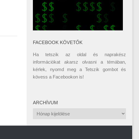
FACEBOOK KÖVETŐK
Ha tetszik az oldal és naprakész
információkat akarsz olvasni a témában,
kérlek, nyomd meg a Tetszik gombot és
kövess a
Facebookon
is!
ARCHÍVUM
Archívum