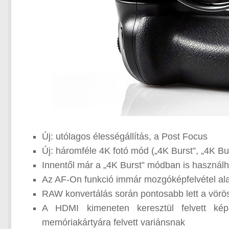
Új: utólagos élességállítás, a Post Focus
Új: háromféle 4K fotó mód („4K Burst”, „4K Bur
Innentől már a „4K Burst” módban is haszn
Az AF-On funkció immár mozgóképfelvétel alat
RAW konvertálás során pontosabb lett a vörö
A HDMI kimeneten keresztül felvett ké
memóriakártyára felvett variánsnak