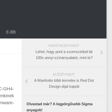
E-BB
KÖVETKEZŐ POSZT
Lehet, hogy pont a szomszédod lát
100x annyi színárnyalatot, mint te?
ELŐZŐ POSZT
A Manfrotto több terméke is Red Dot
Design díjat kapott
MC-GH4-
enkinek
irmware-
Olvastad már? A legpörgősebb Sigma
anyagok!