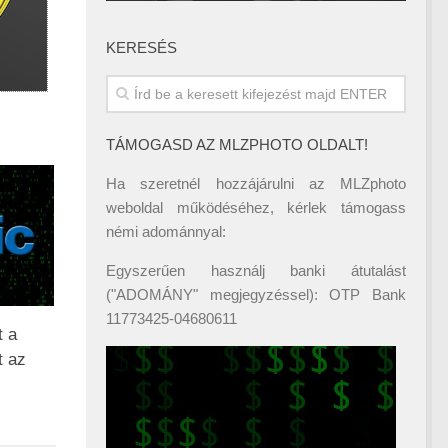
KERESÉS
TÁMOGASD AZ MLZPHOTO OLDALT!
Ha szeretnél hozzájárulni az MLZphoto
weboldal működéséhez, kérlek támogass
némi adománnyal:
Egyszerűen használj banki átutalást
("ADOMÁNY" megjegyzéssel): OTP Bank
11773425-04680611
t a
t az