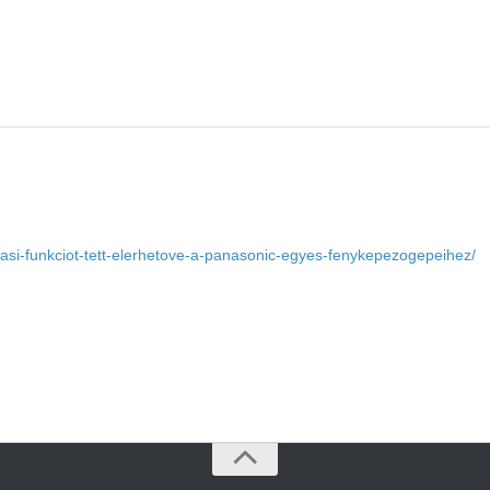
itasi-funkciot-tett-elerhetove-a-panasonic-egyes-fenykepezogepeihez/