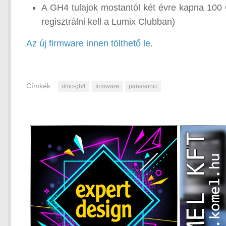
A GH4 tulajok mostantól két évre kapna 100 G
regisztrálni kell a Lumix Clubban)
Az új firmware innen tölthető le
.
Címkék:
dmc-gh4
firmware
panasonic