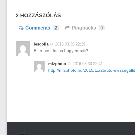
2 HOZZÁSZÓLÁS
Comments
2
Pingbacks
0
lesgolla
2016.03.30 22:29
Ez a post focus hogy muxik?
mlzphoto
2016.03.30 22:41
http://mlzphoto.hu/2015/11/25/uto-elessegall