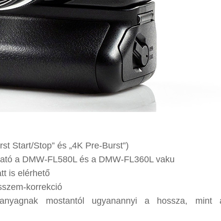
st Start/Stop” és „4K Pre-Burst”)
álható a DMW-FL580L és a DMW-FL360L vaku
t is elérhető
sszem-korrekció
panyagnak mostantól ugyanannyi a hossza, mint