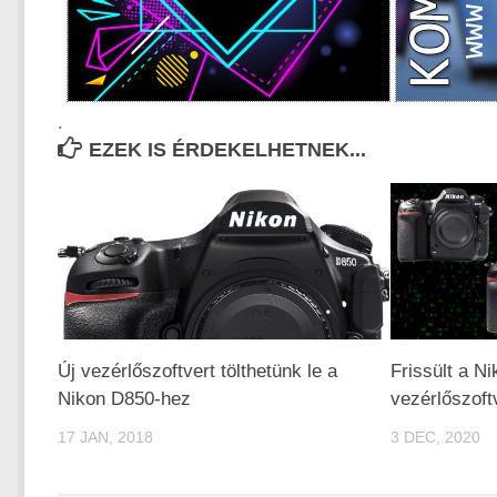
.
EZEK IS ÉRDEKELHETNEK...
Új vezérlőszoftvert tölthetünk le a
Frissült a N
Nikon D850-hez
vezérlőszoft
17 JAN, 2018
3 DEC, 2020