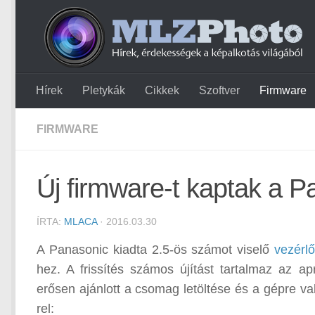
Hírek
Pletykák
Cikkek
Szoftver
Firmware
FIRMWARE
Új firmware-t kaptak a
ÍRTA:
MLACA
· 2016.03.30
A Panasonic kiadta 2.5-ös számot viselő
vezérlő
hez. A frissítés számos újítást tartalmaz az ap
erősen ajánlott a csomag letöltése és a gépre val
rel: