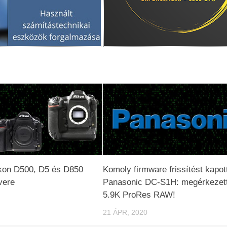
ikon D500, D5 és D850
Komoly firmware frissítést kapot
vere
Panasonic DC-S1H: megérkezet
5.9K ProRes RAW!
21 ÁPR, 2020