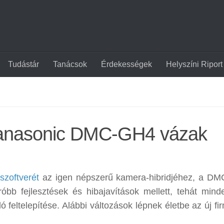
Tudástár
Tanácsok
Érdekességek
Helyszíni Riport
 Panasonic DMC-GH4 vázak
szoftverét
az igen népszerű kamera-hibridjéhez, a D
róbb fejlesztések és hibajavítások mellett, tehát mind
ó feltelepítése. Alábbi változások lépnek életbe az új f