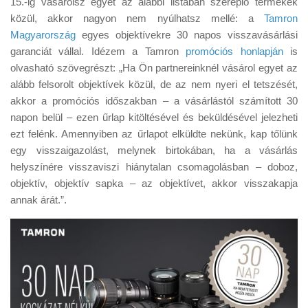
15.-ig vásárolsz egyet az alábbi listában szereplő termékek
Tanácsok
közül, akkor nagyon nem nyúlhatsz mellé: a
Tamron
Érdekességek
Magyarország
egyes objektívekre 30 napos visszavásárlási
garanciát vállal. Idézem a Tamron
promóciós honlapján
is
Helyszíni Riport
olvasható szövegrészt: „Ha Ön partnereinknél vásárol egyet az
E-BB
alább felsorolt objektívek közül, de az nem nyeri el tetszését,
akkor a promóciós időszakban – a vásárlástól számított 30
napon belül – ezen űrlap kitöltésével és beküldésével jelezheti
ezt felénk. Amennyiben az űrlapot elküldte nekünk, kap tőlünk
egy visszaigazolást, melynek birtokában, ha a vásárlás
helyszínére visszaviszi hiánytalan csomagolásban – doboz,
objektív, objektív sapka – az objektívet, akkor visszakapja
annak árát.”.