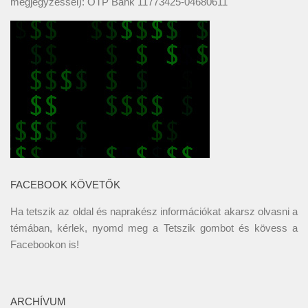
megjegyzéssel): OTP Bank 11773425-04680611
FACEBOOK KÖVETŐK
Ha tetszik az oldal és naprakész információkat akarsz olvasni a
témában, kérlek, nyomd meg a Tetszik gombot és kövess a
Facebookon
is!
ARCHÍVUM