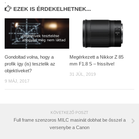
.
EZEK IS ÉRDEKELHETNEK...
Gondoltad volna, hogy a
Megérkezett a Nikkor Z 85
profik így (is) tesztelik az
mm F1.8 S – frissítve!
objektíveket?
31 JÚL, 2019
9 MÁJ, 2017
KÖVETKEZŐ POSZT
Full frame szenzoros MILC masinát dobhat be ősszel a
versenybe a Canon