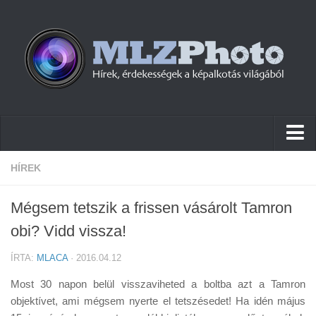
Hírek
HÍREK
Pletykák
Mégsem tetszik a frissen vásárolt Tamron
Cikkek
obi? Vidd vissza!
Szoftver
ÍRTA:
MLACA
· 2016.04.12
Firmware
Most 30 napon belül visszaviheted a boltba azt a Tamron
Tudástár
objektívet, ami mégsem nyerte el tetszésedet! Ha idén május