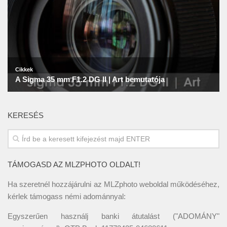
KERESÉS
TÁMOGASD AZ MLZPHOTO OLDALT!
Ha szeretnél hozzájárulni az MLZphoto weboldal működéséhez,
kérlek támogass némi adománnyal:
Egyszerűen használj banki átutalást ("ADOMÁNY"