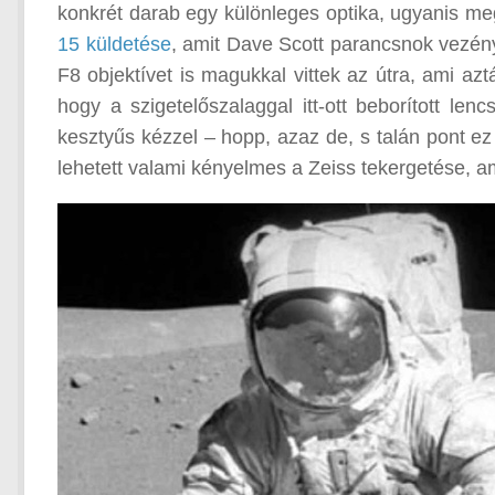
konkrét darab egy különleges optika, ugyanis meg
15 küldetése
, amit Dave Scott parancsnok vezén
F8 objektívet is magukkal vittek az útra, ami az
hogy a szigetelőszalaggal itt-ott beborított le
kesztyűs kézzel – hopp, azaz de, s talán pont e
lehetett valami kényelmes a Zeiss tekergetése, am