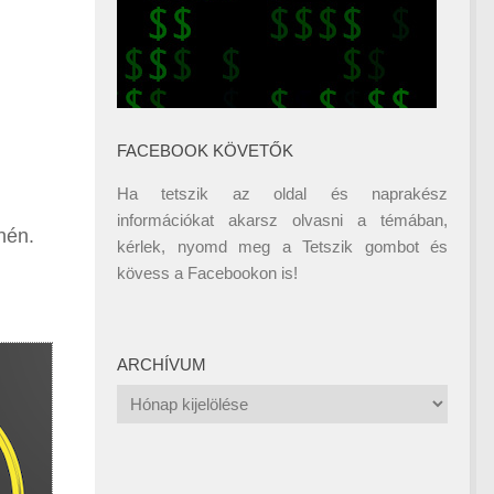
FACEBOOK KÖVETŐK
Ha tetszik az oldal és naprakész
információkat akarsz olvasni a témában,
nén.
kérlek, nyomd meg a Tetszik gombot és
kövess a
Facebookon
is!
ARCHÍVUM
Archívum