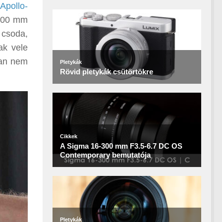
Apollo-
 500 mm
 csoda,
ak vele
ban nem