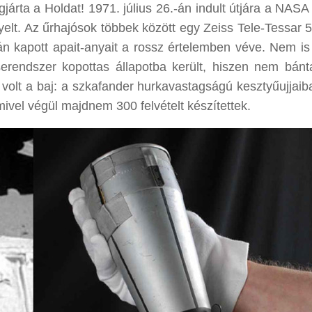
járta a Holdat! 1971. július 26.-án indult útjára a NASA
yelt. Az űrhajósok többek között egy Zeiss Tele-Tessar
tán kapott apait-anyait a rossz értelemben véve. Nem is
ncserendszer kopottas állapotba került, hiszen nem bánt
z volt a baj: a szkafander hurkavastagságú kesztyűujjai
ivel végül majdnem 300 felvételt készítettek.