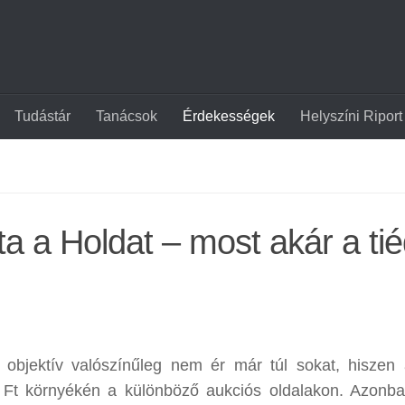
Tudástár
Tanácsok
Érdekességek
Helyszíni Riport
a a Holdat – most akár a tié
 objektív valószínűleg nem ér már túl sokat, hiszen
0 Ft környékén a különböző aukciós oldalakon. Azonb