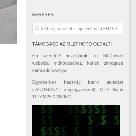
KERESÉS
TÁMOGASD AZ MLZPHOTO OLDALT!
Ha szeretnél hozzájárulni az MLZphoto
weboldal működéséhez, kérlek támogass
némi adománnyal:
Egyszerűen használj banki átutalást
("ADOMÁNY" megjegyzéssel): OTP Bank
11773425-04680611