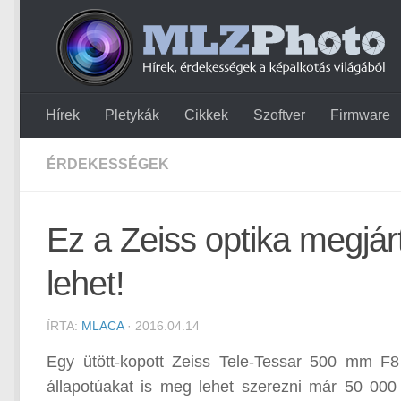
Hírek
Pletykák
Cikkek
Szoftver
Firmware
ÉRDEKESSÉGEK
Ez a Zeiss optika megjárt
lehet!
ÍRTA:
MLACA
· 2016.04.14
Egy ütött-kopott Zeiss Tele-Tessar 500 mm F8
állapotúakat is meg lehet szerezni már 50 00