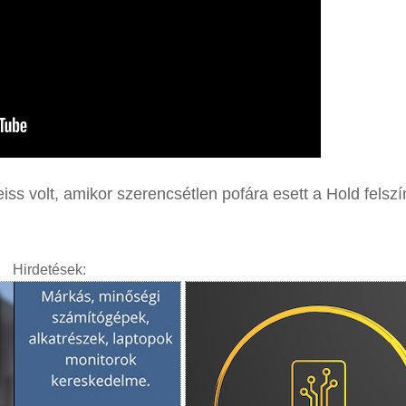
ss volt, amikor szerencsétlen pofára esett a Hold felszí
Hirdetések: