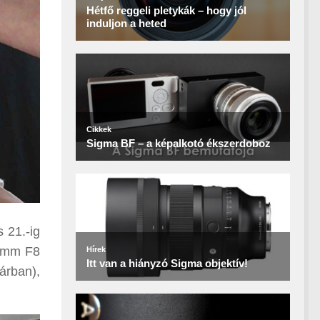
 21.-ig
0 mm F8
árban),