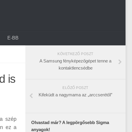
E-BB
KÖVETKEZŐ POSZT
A Samsung fényképezőgépet tenne a
kontaktlencsédbe
d is
ELŐZŐ POSZT
Kifeküdt a nagymama az „arccserétől”
 a szép
Olvastad már? A legpörgősebb Sigma
an ez a
anyagok!