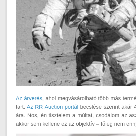
Az árverés
, ahol megvásárolható több más termék 
tart.
Az RR Auction portál
becslése szerint akár 
ára. Nos, én tisztelem a múltat, csodálom az asz
akkor sem kellene ez az objektív – főleg nem enny