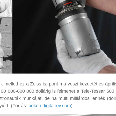
mellett ez a Zeiss is, pont ma veszi kezdetét és április
400 000-600 000 dollárig is felmehet a Tele-Tessar 50
tronauták munkáját, de ha multi milliárdos lennék (doll
iért. (Forrás:
bokeh.digitalrev.com
)