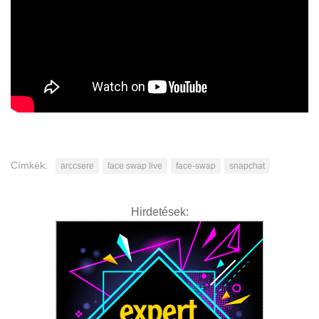
Címkék:
arccsere
face swap live
face-swap
snapchat
Hirdetések: