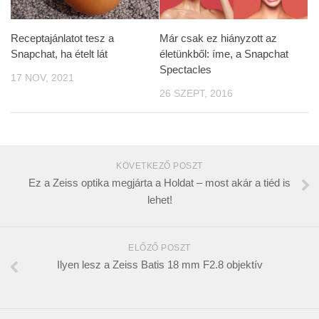
Receptajánlatot tesz a
Már csak ez hiányzott az
Snapchat, ha ételt lát
életünkből: íme, a Snapchat
Spectacles
17 NOV, 2021
26 SZEPT, 2016
KÖVETKEZŐ POSZT
Ez a Zeiss optika megjárta a Holdat – most akár a tiéd is
lehet!
ELŐZŐ POSZT
Ilyen lesz a Zeiss Batis 18 mm F2.8 objektív