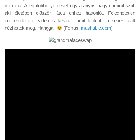
Tanácsok
mókába. A legutóbbi ilyen eset egy aranyos nagymamiról szól,
aki életében először látott ehhez hasonlót. Feledhetetlen
Érdekességek
örömködéséről videó is készült, amit lentebb, a képek alatt
Helyszíni Riport
nézhettek meg. Hanggal!
(Forrás:
mashable.com
)
E-BB