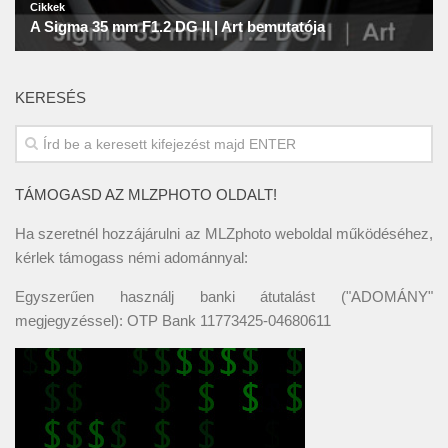
KERESÉS
TÁMOGASD AZ MLZPHOTO OLDALT!
Ha szeretnél hozzájárulni az MLZphoto weboldal működéséhez,
kérlek támogass némi adománnyal:
Egyszerűen használj banki átutalást ("ADOMÁNY"
megjegyzéssel): OTP Bank 11773425-04680611