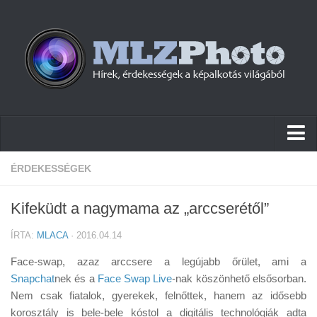
Hírek
ÉRDEKESSÉGEK
Pletykák
Kifeküdt a nagymama az „arccserétől”
Cikkek
ÍRTA:
MLACA
· 2016.04.14
Szoftver
Face-swap, azaz arccsere a legújabb őrület, ami a
Firmware
Snapchat
nek és a
Face Swap Live
-nak köszönhető elsősorban.
Nem csak fiatalok, gyerekek, felnőttek, hanem az idősebb
Tudástár
korosztály is bele-bele kóstol a digitális technológiák adta