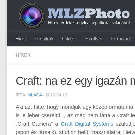
Hírek
Pletykák
Cikkek
Szoftver
Firmware
HÍREK
Craft: na ez egy igazán 
ÍRTA:
MLACA
· 2016.04.19
Aki azt hitte, hogy mondjuk egy középformátumú 
is le lehet cserélni -, az még nem látta a Craft 
„Craft Camera” a
Craft Digital Systems
szülöttj
(sport és társaik), stúdión belüli használatra, illet