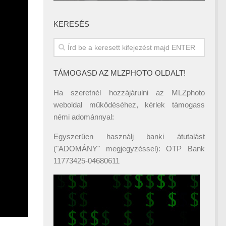
KERESÉS
TÁMOGASD AZ MLZPHOTO OLDALT!
Ha szeretnél hozzájárulni az MLZphoto
weboldal működéséhez, kérlek támogass
némi adománnyal:
Egyszerűen használj banki átutalást
("ADOMÁNY" megjegyzéssel): OTP Bank
11773425-04680611