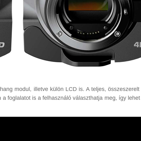
 hang modul, illetve külön LCD is. A teljes, összeszerel
 foglalatot is a felhasználó választhatja meg, így lehet