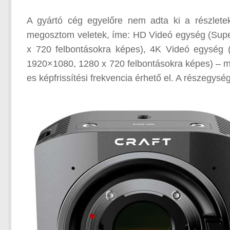
A gyártó cég egyelőre nem adta ki a részlete
megosztom veletek, íme: HD Videó egység (Sup
x 720 felbontásokra képes), 4K Videó egység
1920×1080, 1280 x 720 felbontásokra képes) – mi
es képfrissítési frekvencia érhető el. A részeg