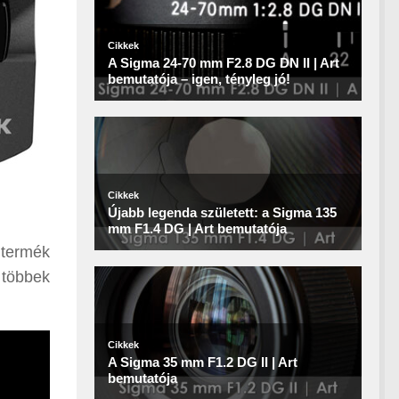
t termék
 többek