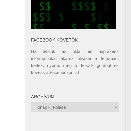
FACEBOOK KÖVETŐK
Ha tetszik az oldal és naprakész
információkat akarsz olvasni a témában,
kérlek, nyomd meg a Tetszik gombot és
kövess a
Facebookon
is!
ARCHÍVUM
Archívum