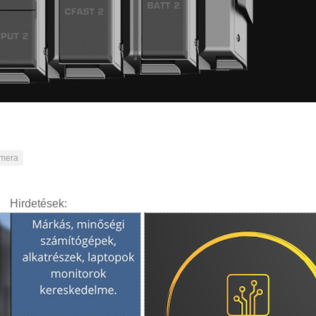
amera
Hirdetések: