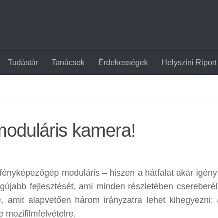
Tudástár
Tanácsok
Érdekességek
Helyszíni Riport
moduláris kamera!
fényképezőgép moduláris – hiszen a hátfalat akár igény 
legújabb fejlesztését, ami minden részletében csereberél
e, amit alapvetően három irányzatra lehet kihegyezni: 
ve mozifilmfelvételre.