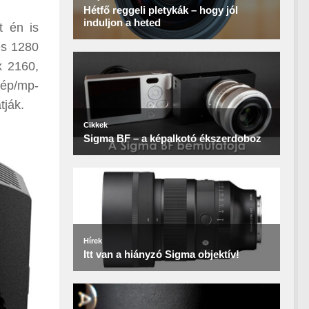
t én is
és 1280
x 2160,
kép/mp-
tják.