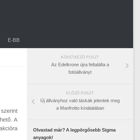
E-BB
KÖVETKEZŐ POSZT
Az Edelkrone újra feltalálta a
fotóállványt
ELŐZŐ POSZT
Új állványhoz való táskák jelentek meg
a Manfrotto kínálatában
szerint
hető. A
akcióra
Olvastad már? A legpörgősebb Sigma
anyagok!