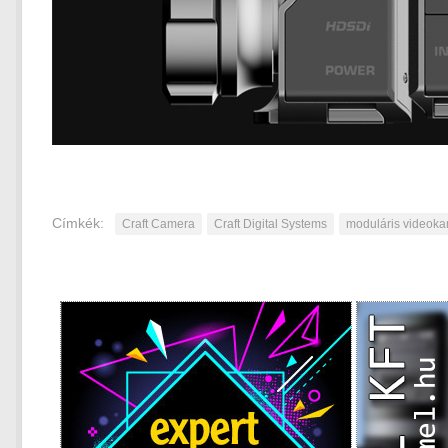
Címkék:
Craft Camera
Craft Digital Systems
moduláris videok