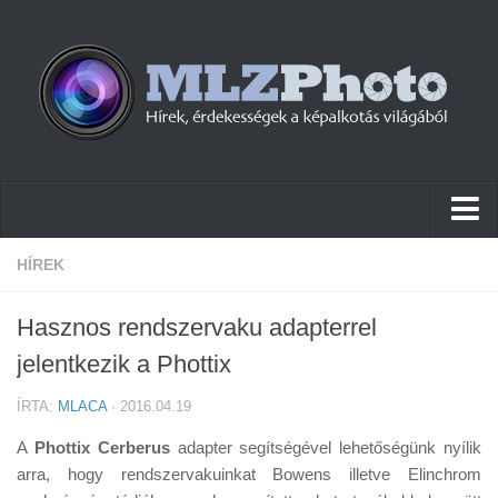
Hírek
HÍREK
Pletykák
Hasznos rendszervaku adapterrel
Cikkek
jelentkezik a Phottix
Szoftver
ÍRTA:
MLACA
· 2016.04.19
Firmware
A
Phottix Cerberus
adapter segítségével lehetőségünk nyílik
Tudástár
arra, hogy rendszervakuinkat Bowens illetve Elinchrom