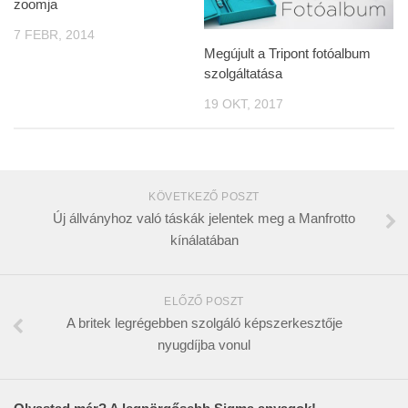
zoomja
7 FEBR, 2014
Megújult a Tripont fotóalbum
szolgáltatása
19 OKT, 2017
KÖVETKEZŐ POSZT
Új állványhoz való táskák jelentek meg a Manfrotto
kínálatában
ELŐZŐ POSZT
A britek legrégebben szolgáló képszerkesztője
nyugdíjba vonul