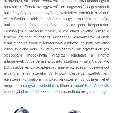
szabványú, stúdióban rendszeresített vakutartozékokkal együtt
Tanácsok
használjuk. Ennek az egyszerű, de nagyszerű kiegészítőnek
Érdekességek
hála fénylágyítókat, esernyőket, szűkítőket tehetünk a villanó
elé. A Cerberus több részből áll: van egy univerzális csíptetője,
Helyszíni Riport
ami a vakut fogja meg úgy, hogy az pont központosan
E-BB
illeszkedjen a második részbe, a kör alakú keretbe, amire a
fentebb említett rendszerű kiegészítők csavarhatók. Akinek
tehát már van többféle fényformáló eszköze, de nem szeretne
külön stúdióba való vakufejeket vásárolni, az egyszerűen (és
olcsóbban) megoldhatja világítási feladatait a Phottix
adapterével. A Cerberust a gyártó szettben kínálja Varos Pro
BG csuklós ernyő adapterével, amivel az egész hóbelevancot
állványra lehet szerelni. A Phottix Cerberus szettet, ami
egyszerre kompatibilis mindkét rendszerrel, 93 dollárért lehet
megrendelni
a gyártó weboldalán
. Itthon a
Tripont Foto Video Kft.
webboltjából
bruttó 26 789 forintért
vásárolható meg a csomag.