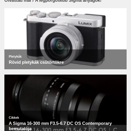
Olvastad már? A legpörgősebb Sigma anyagok!