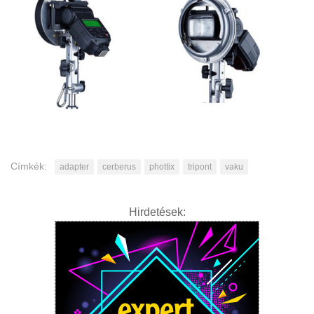
Címkék:
adapter
cerberus
phottix
tripont
vaku
Hirdetések: