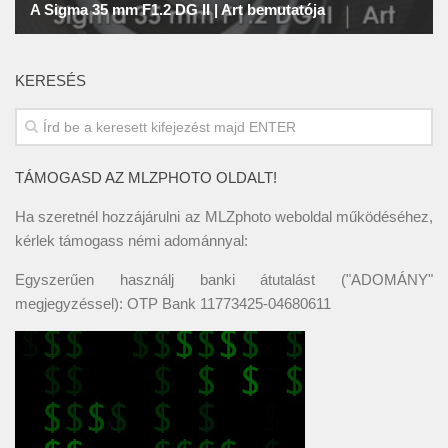
KERESÉS
TÁMOGASD AZ MLZPHOTO OLDALT!
Ha szeretnél hozzájárulni az MLZphoto weboldal működéséhez,
kérlek támogass némi adománnyal:
Egyszerűen használj banki átutalást ("ADOMÁNY"
megjegyzéssel): OTP Bank 11773425-04680611