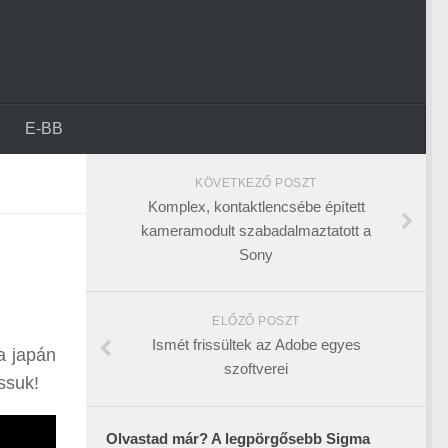
E-BB
KÖVETKEZŐ POSZT
Komplex, kontaktlencsébe épített
kameramodult szabadalmaztatott a
Sony
ELŐZŐ POSZT
Ismét frissültek az Adobe egyes
a japán
szoftverei
ssuk!
Olvastad már? A legpörgősebb Sigma