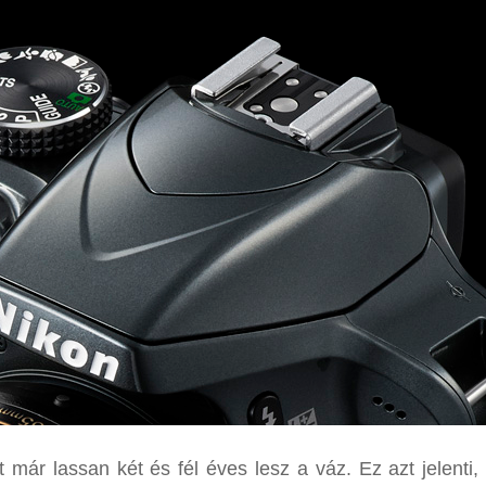
 már lassan két és fél éves lesz a váz. Ez azt jelenti,