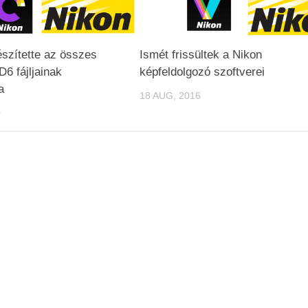
észítette az összes
Ismét frissültek a Nikon
D6 fájljainak
képfeldolgozó szoftverei
a
18 AUG, 2016
0