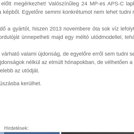
előtt megérkezhet! Valószínűleg 24 MP-es APS-C lap
 képből. Egyelőre semmi konkrétumot nem lehet tudni r
dő a gyártót, hiszen 2013 novembere óta sok víz lefoly
ordulóját ünnepelheti majd egy méltó utódmodellel, teh
ól várható valami újdonság, de egyelőre erről sem tudni 
újdonságok nélkül az elmúlt hónapokban, de vélhetően a
lebb az utódját.
súszásba kerülhet.
Hirdetések: