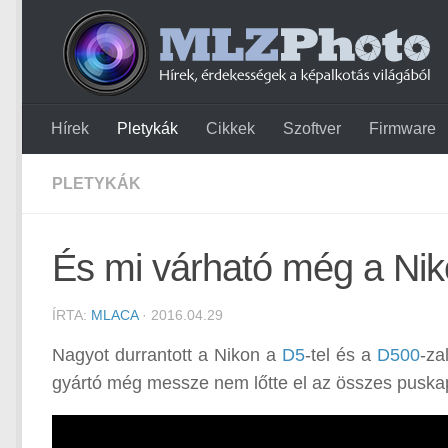
Hírek
Pletykák
Cikkek
Szoftver
Firmware
PLETYKÁK
És mi várható még a Nik
ÍRTA:
MLACA
· 2016.04.29
Nagyot durrantott a Nikon a
D5
-tel és a
D500
-za
gyártó még messze nem lőtte el az összes puskap