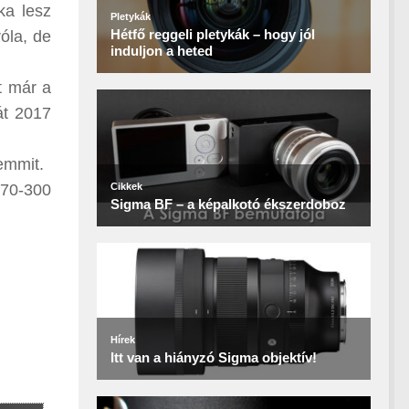
ka lesz
óla, de
t már a
át 2017
semmit.
 70-300