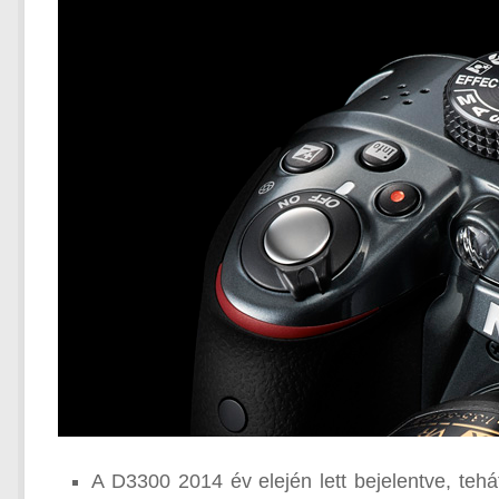
A D3300 2014 év elején lett bejelentve, tehát