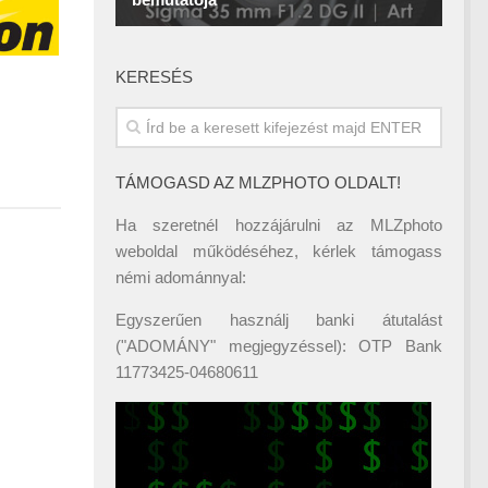
KERESÉS
TÁMOGASD AZ MLZPHOTO OLDALT!
Ha szeretnél hozzájárulni az MLZphoto
weboldal működéséhez, kérlek támogass
némi adománnyal:
Egyszerűen használj banki átutalást
("ADOMÁNY" megjegyzéssel): OTP Bank
11773425-04680611