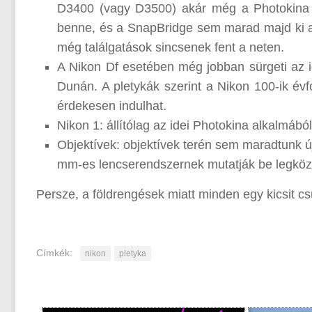
D3400 (vagy D3500) akár még a Photokina 
benne, és a SnapBridge sem marad majd ki a
még találgatások sincsenek fent a neten.
A Nikon Df esetében még jobban sürgeti az i
Dunán. A pletykák szerint a Nikon 100-ik évf
érdekesen indulhat.
Nikon 1: állítólag az idei Photokina alkalmáb
Objektívek: objektívek terén sem maradtunk 
mm-es lencserendszernek mutatják be legköze
Persze, a földrengések miatt minden egy kicsit c
Címkék:
nikon
pletyka