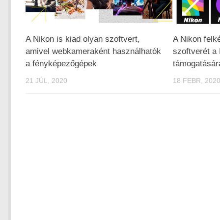
A Nikon is kiad olyan szoftvert,
A Nikon felk
amivel webkameraként használhatók
szoftverét a 
a fényképezőgépek
támogatásár
21 JÚL, 2020
18 FEBR, 202