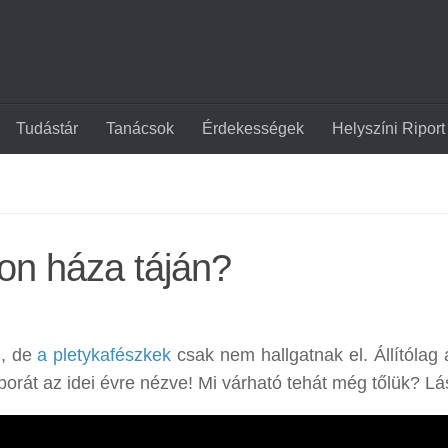
Tudástár
Tanácsok
Érdekességek
Helyszíni Riport
on háza táján?
l, de
a pletykafészkek
csak nem hallgatnak el. Állítólag 
orát az idei évre nézve! Mi várható tehát még tőlük? Lá