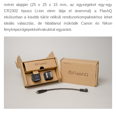
Tanácsok
méret alapján (25 x 25 x 15 mm, az egységeket egy-egy
CR2302 típusú Li-ion elem látja el árammal) a FlashQ
Érdekességek
elsősorban a kisebb tükör nélküli rendszerkompaktokhoz lehet
Helyszíni Riport
ideális választás, de hibátlanul működik Canon és Nikon
fényképezőgépekkel/vakukkal egyaránt.
E-BB