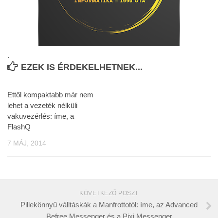
.
EZEK IS ÉRDEKELHETNEK...
Ettől kompaktabb már nem
lehet a vezeték nélküli
vakuvezérlés: íme, a
FlashQ
7 MÁJ, 2014
KÖVETKEZŐ POSZT
Pillekönnyű válltáskák a Manfrottotól: íme, az Advanced
Befree Messenger és a Pixi Messenger