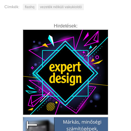
Címkék:
flashq
vezeték nélküli vakukioldó
Hirdetések: