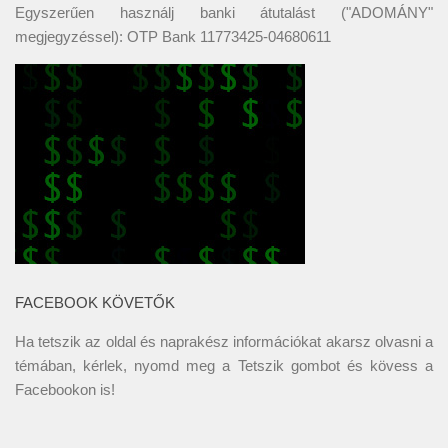
Egyszerűen használj banki átutalást ("ADOMÁNY"
megjegyzéssel): OTP Bank 11773425-04680611
FACEBOOK KÖVETŐK
Ha tetszik az oldal és naprakész információkat akarsz olvasni a
témában, kérlek, nyomd meg a Tetszik gombot és kövess a
Facebookon
is!