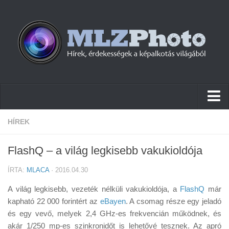
Hírek
HÍREK
Pletykák
FlashQ – a világ legkisebb vakukioldója
Cikkek
ÍRTA:
MLACA
· 2016.04.30
Szoftver
A világ legkisebb, vezeték nélküli vakukioldója, a
FlashQ
már
Firmware
kapható 22 000 forintért az
eBayen
. A csomag része egy jeladó
és egy vevő, melyek 2,4 GHz-es frekvencián működnek, és
Tudástár
akár 1/250 mp-es szinkronidőt is lehetővé tesznek. Az apró