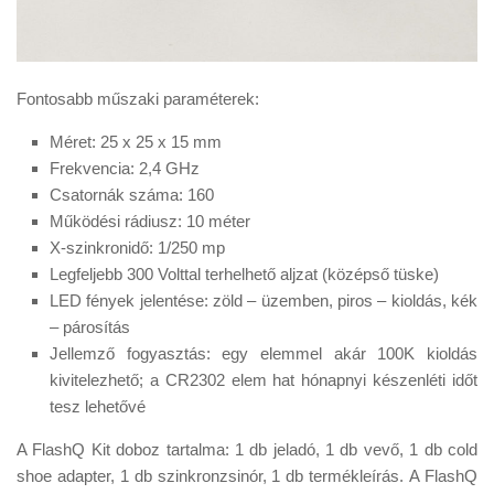
Fontosabb műszaki paraméterek:
Méret: 25 x 25 x 15 mm
Frekvencia: 2,4 GHz
Csatornák száma: 160
Működési rádiusz: 10 méter
X-szinkronidő: 1/250 mp
Legfeljebb 300 Volttal terhelhető aljzat (középső tüske)
LED fények jelentése: zöld – üzemben, piros – kioldás, kék
– párosítás
Jellemző fogyasztás: egy elemmel akár 100K kioldás
kivitelezhető; a CR2302 elem hat hónapnyi készenléti időt
tesz lehetővé
A FlashQ Kit doboz tartalma: 1 db jeladó, 1 db vevő, 1 db cold
shoe adapter, 1 db szinkronzsinór, 1 db termékleírás. A FlashQ