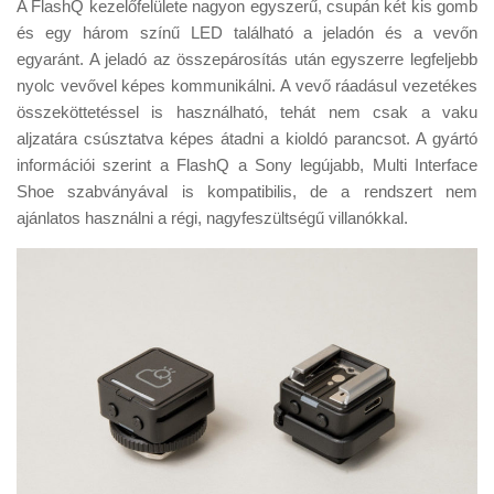
A FlashQ kezelőfelülete nagyon egyszerű, csupán két kis gomb
és egy három színű LED található a jeladón és a vevőn
egyaránt. A jeladó az összepárosítás után egyszerre legfeljebb
nyolc vevővel képes kommunikálni. A vevő ráadásul vezetékes
összeköttetéssel is használható, tehát nem csak a vaku
aljzatára csúsztatva képes átadni a kioldó parancsot. A gyártó
információi szerint a FlashQ a Sony legújabb, Multi Interface
Shoe szabványával is kompatibilis, de a rendszert nem
ajánlatos használni a régi, nagyfeszültségű villanókkal.