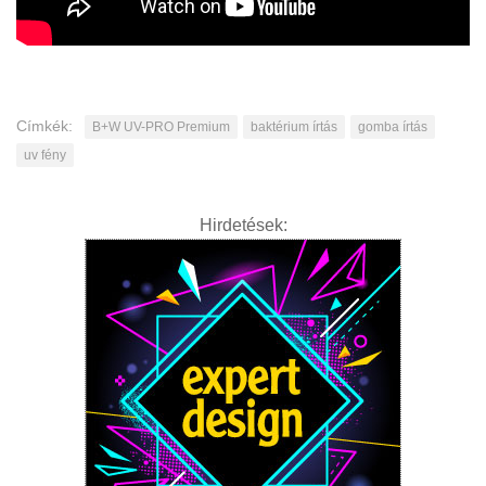
Címkék:
B+W UV-PRO Premium
baktérium írtás
gomba írtás
uv fény
Hirdetések: