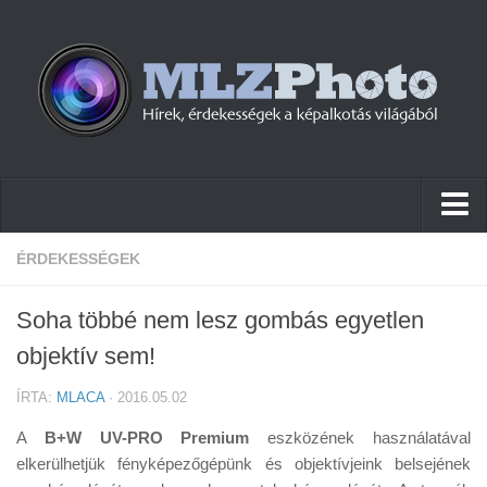
Hírek
ÉRDEKESSÉGEK
Pletykák
Soha többé nem lesz gombás egyetlen
Cikkek
objektív sem!
Szoftver
ÍRTA:
MLACA
· 2016.05.02
Firmware
A
B+W UV-PRO Premium
eszközének használatával
Tudástár
elkerülhetjük fényképezőgépünk és objektívjeink belsejének