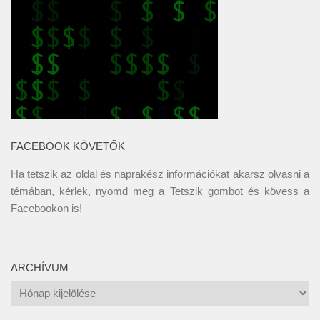
FACEBOOK KÖVETŐK
Ha tetszik az oldal és naprakész információkat akarsz olvasni a
témában, kérlek, nyomd meg a Tetszik gombot és kövess a
Facebookon
is!
ARCHÍVUM
Archívum