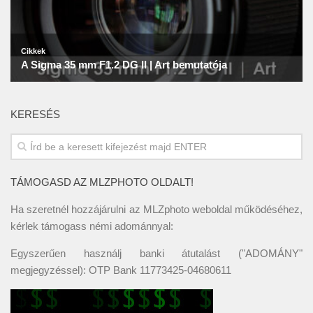
KERESÉS
TÁMOGASD AZ MLZPHOTO OLDALT!
Ha szeretnél hozzájárulni az MLZphoto weboldal működéséhez,
kérlek támogass némi adománnyal:
Egyszerűen használj banki átutalást ("ADOMÁNY"
megjegyzéssel): OTP Bank 11773425-04680611