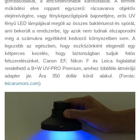
gombásodását, a lencsebevonatok károsodását. A termék
Tanácsok
működési elve roppant egyszerű: rácsavarva objektív
Érdekességek
elejére/végére, vagy fényképezőgépünk bajonettjére, erős UV
fényű LED lámpájával megöli az összes baktériumot és spórát,
Helyszíni Riport
ami bekerült a rendszerbe, így azok nem tudnak elszaporodni
E-BB
még a számukra egyébként kedvező környezetben sem. A
legszebb az egészben, hogy eszközönként elegendő egy
kétperces kezelés, hogy biztonságban tudjuk fotós
felszerelésünket. Canon EF, Nikon F és Leica foglalattal
rendelhető a B+W UV-PRO Premium, amihez többféle átmérőjű
adapter jár. Ára 350 dollár körül alakul. (Forrás:
leicarumors.com
)