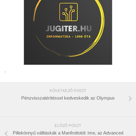
.
KÖVETKEZŐ POSZT
Pénzvisszatérítéssel kedveskedik az Olympus
ELŐZŐ POSZT
Pillekönnyű válltáskák a Manfrottotól: íme, az Advanced