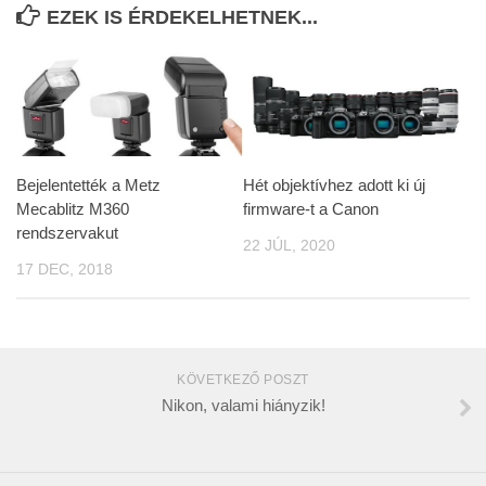
EZEK IS ÉRDEKELHETNEK...
Bejelentették a Metz
Hét objektívhez adott ki új
Mecablitz M360
firmware-t a Canon
rendszervakut
22 JÚL, 2020
17 DEC, 2018
KÖVETKEZŐ POSZT
Nikon, valami hiányzik!