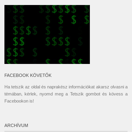
FACEBOOK KÖVETŐK
Ha tetszik az oldal és naprakész információkat akarsz olvasni a
témában, kérlek, nyomd meg a Tetszik gombot és kövess a
Facebookon
is!
ARCHÍVUM