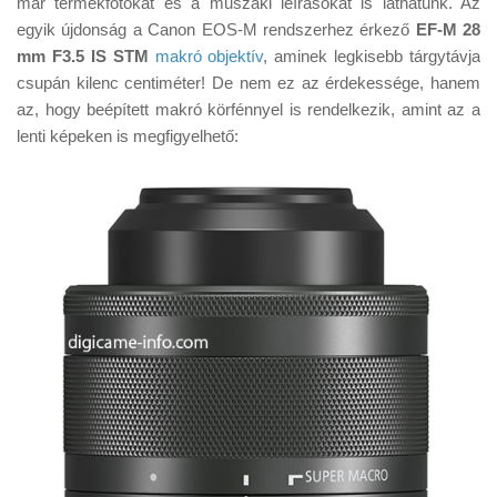
már termékfotókat és a műszaki leírásokat is láthatunk. Az
Tanácsok
egyik újdonság a Canon EOS-M rendszerhez érkező
EF-M 28
Érdekességek
mm F3.5 IS STM
makró objektív
, aminek legkisebb tárgytávja
csupán kilenc centiméter! De nem ez az érdekessége, hanem
Helyszíni Riport
az, hogy beépített makró körfénnyel is rendelkezik, amint az a
E-BB
lenti képeken is megfigyelhető: