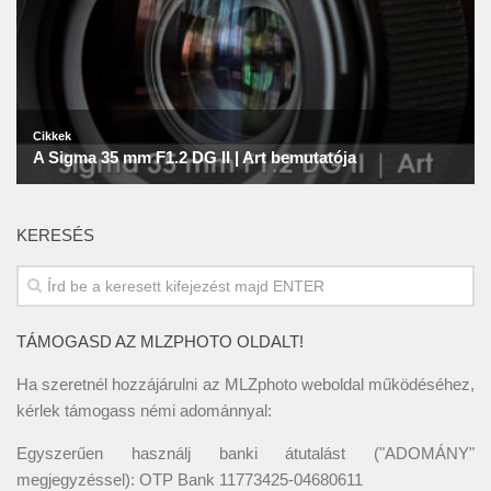
KERESÉS
TÁMOGASD AZ MLZPHOTO OLDALT!
Ha szeretnél hozzájárulni az MLZphoto weboldal működéséhez,
kérlek támogass némi adománnyal:
Egyszerűen használj banki átutalást ("ADOMÁNY"
megjegyzéssel): OTP Bank 11773425-04680611