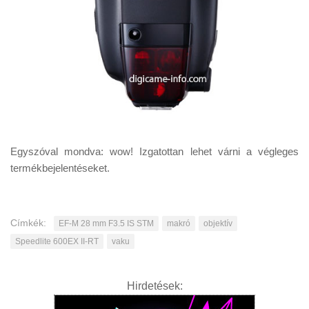
Egyszóval mondva: wow! Izgatottan lehet várni a végleges
termékbejelentéseket.
Címkék:
EF-M 28 mm F3.5 IS STM
makró
objektív
Speedlite 600EX II-RT
vaku
Hirdetések: