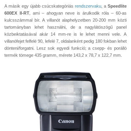
A másik egy újabb csúcskategóriás
rendszervaku
, a
Speedlite
600EX II-RT
, ami – ahogyan neve is árulkodik róla – 60-as
kulcsszámmal bír. A villanót alaphelyzetben 20-200 mm közti
tartományban lehet használni, de a nagylátószögű panel
közbeiktatásával akár 14 mm-re is le lehet menni vele. A
villanófejet felfelé 90, lefelé 7, oldalanként pedig 180 fokban lehet
dönteni/forgatni. Lesz sok egyedi funkció; a csepp- és porálló
termék tömege 435 gramm, mérete 143,2 x 78,7 x 122,7 mm.