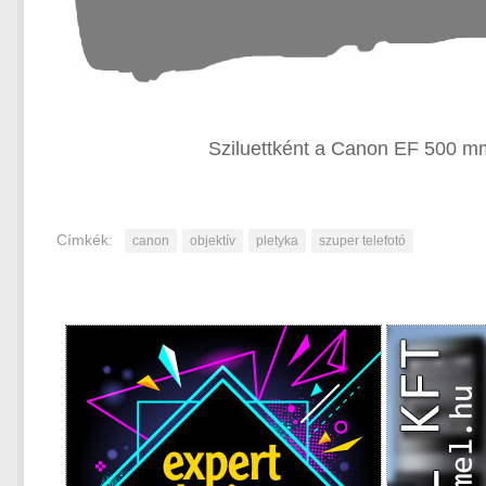
Sziluettként a Canon EF 500 mm
Címkék:
canon
objektív
pletyka
szuper telefotó