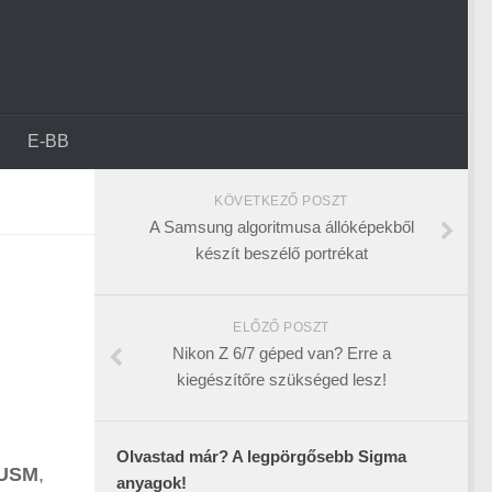
E-BB
KÖVETKEZŐ POSZT
A Samsung algoritmusa állóképekből
készít beszélő portrékat
ELŐZŐ POSZT
Nikon Z 6/7 géped van? Erre a
kiegészítőre szükséged lesz!
Olvastad már? A legpörgősebb Sigma
 USM
,
anyagok!