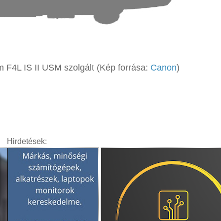
 F4L IS II USM szolgált (Kép forrása:
Canon
)
Hirdetések: