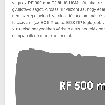
vagy az
RF 300 mm F2.8L IS USM
, sőt, akár az
gyújtótávolságot. A rossz hír viszont az, hogy ez
nem szerepelnek a hivatalos idővonalon, másrés
felcsavarni (az EOS R és az EOS RP legfeljebb v
2020 első negyedében várható a szuper telék bem
olimpián illene már jelen lenniük.