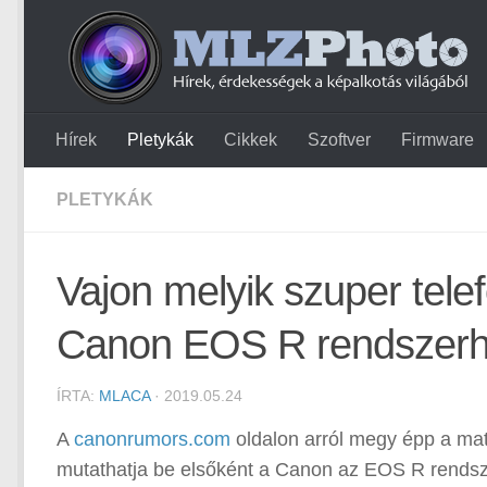
Hírek
Pletykák
Cikkek
Szoftver
Firmware
PLETYKÁK
Vajon melyik szuper telef
Canon EOS R rendszer
ÍRTA:
MLACA
· 2019.05.24
A
canonrumors.com
oldalon arról megy épp a mat
mutathatja be elsőként a Canon az EOS R rendsze