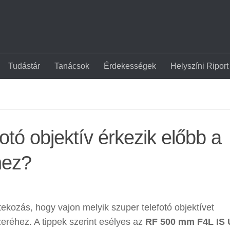
Tudástár
Tanácsok
Érdekességek
Helyszíni Riport
otó objektív érkezik előbb a
hez?
ekozás, hogy vajon melyik szuper telefotó objektívet
réhez. A tippek szerint esélyes az
RF 500 mm F4L IS