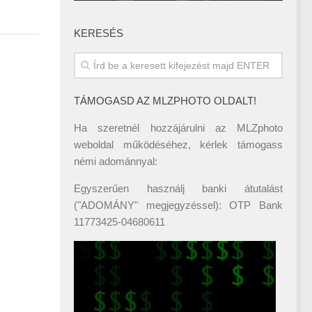
KERESÉS
TÁMOGASD AZ MLZPHOTO OLDALT!
Ha szeretnél hozzájárulni az MLZphoto
weboldal működéséhez, kérlek támogass
némi adománnyal:
Egyszerűen használj banki átutalást
("ADOMÁNY" megjegyzéssel): OTP Bank
11773425-04680611