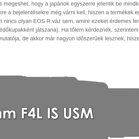
 is megeshet, hogy a japánok egyszerre jelentik be mindk
ekre a bejelentésekre még várni kell, hiszen a termékek e
zt nincs olyan EOS R váz sem, amire ezeket érdemes le
édőkupakként játszana). Ha tőlem kérdeznék, szerintem
utatója, de akkor már nagyon időszerűek lesznek, hisz