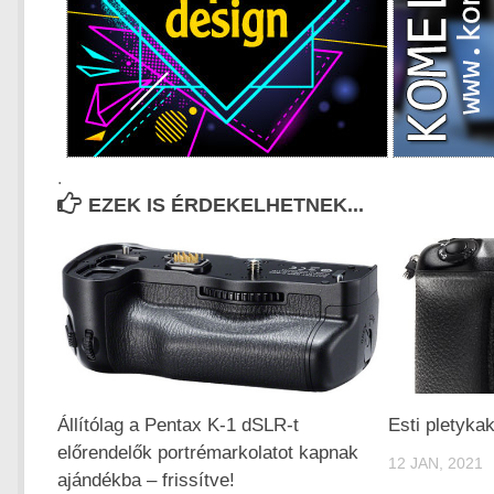
.
EZEK IS ÉRDEKELHETNEK...
Állítólag a Pentax K-1 dSLR-t
Esti pletykak
előrendelők portrémarkolatot kapnak
12 JAN, 2021
ajándékba – frissítve!