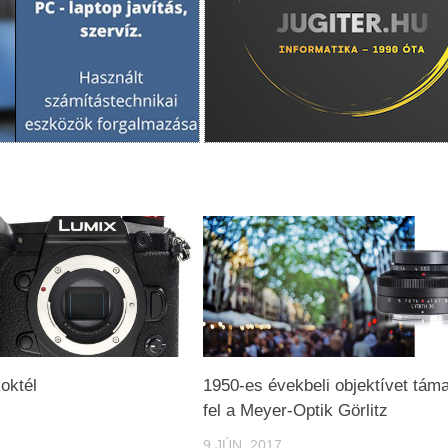
oktél
1950-es évekbeli objektívet tám
fel a Meyer-Optik Görlitz
9 JÚN, 2017