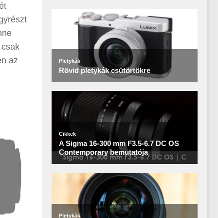
ét
gyrészt
nne
 csak
en az