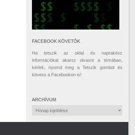
FACEBOOK KÖVETŐK
Ha tetszik az oldal és naprakész
információkat akarsz olvasni a témában,
kérlek, nyomd meg a Tetszik gombot és
kövess a
Facebookon
is!
ARCHÍVUM
Archívum