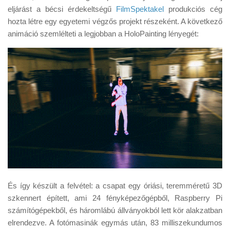
Tanácsok
eljárást a bécsi érdekeltségű
FilmSpektakel
produkciós cég
hozta létre egy egyetemi végzős projekt részeként. A következő
Érdekességek
animáció szemlélteti a legjobban a HoloPainting lényegét:
Helyszíni Riport
E-BB
És így készült a felvétel: a csapat egy óriási, teremméretű 3D
szkennert épített, ami 24 fényképezőgépből, Raspberry Pi
számítógépekből, és háromlábú állványokból lett kör alakzatban
elrendezve. A fotómasinák egymás után, 83 milliszekundumos