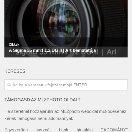
KERESÉS
TÁMOGASD AZ MLZPHOTO OLDALT!
Ha szeretnél hozzájárulni az MLZphoto weboldal működéséhez,
kérlek támogass némi adománnyal:
Egyszerűen használj banki átutalást ("ADOMÁNY"