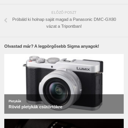
ELŐZŐ POSZT
Próbáld ki holnap saját magad a Panasonic DMC-GX80
vázat a Tripontban!
Olvastad már? A legpörgősebb Sigma anyagok!