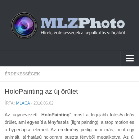
Hírek
ÉRDEKESSÉGEK
Pletykák
HoloPainting az új őrület
Cikkek
ÍRTA:
MLACA
· 2016.06.02
Szoftver
Az úgynevezett „
HoloPainting
” most a legújabb fotós/videós
Firmware
őrület, ami egyesíti a fényfestés (light painting), a stop motion és
a hyperlapse elemeit. Az eredmény pedig nem más, mint egy
Tudástár
animált, térhatású hologram puszta fényből megalkotva. Az új