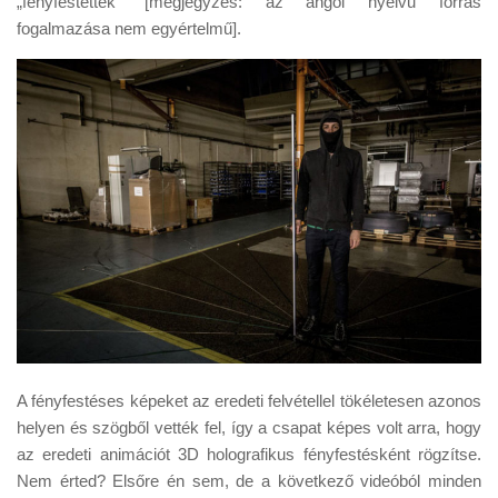
„fényfestették” [megjegyzés: az angol nyelvű forrás
fogalmazása nem egyértelmű].
A fényfestéses képeket az eredeti felvétellel tökéletesen azonos
helyen és szögből vették fel, így a csapat képes volt arra, hogy
az eredeti animációt 3D holografikus fényfestésként rögzítse.
Nem érted? Elsőre én sem, de a következő videóból minden