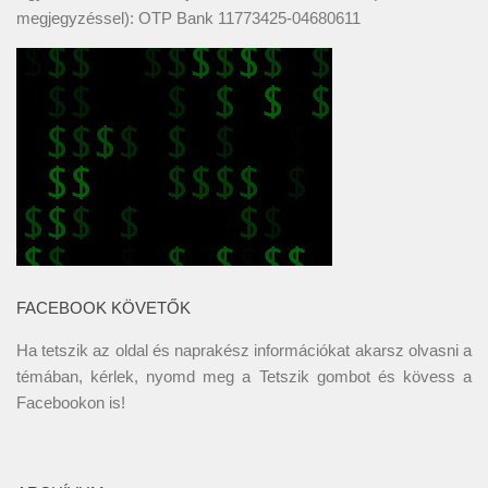
megjegyzéssel): OTP Bank 11773425-04680611
FACEBOOK KÖVETŐK
Ha tetszik az oldal és naprakész információkat akarsz olvasni a
témában, kérlek, nyomd meg a Tetszik gombot és kövess a
Facebookon
is!