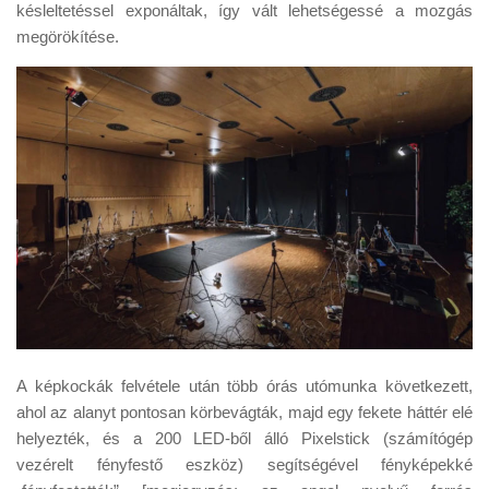
késleltetéssel exponáltak, így vált lehetségessé a mozgás
megörökítése.
A képkockák felvétele után több órás utómunka következett,
ahol az alanyt pontosan körbevágták, majd egy fekete háttér elé
helyezték, és a 200 LED-ből álló Pixelstick (számítógép
vezérelt fényfestő eszköz) segítségével fényképekké