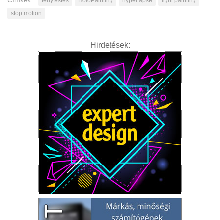
Címkék:
fényfestés
HoloPainting
hyperlapse
light painting
stop motion
Hirdetések: