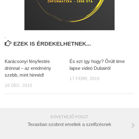
.
EZEK IS ÉRDEKELHETNEK...
Karácsonyi fényfestés
És ezt így hogy? Őrült time
drónnal – az eredmény
lapse videó Dubairól
szebb, mint hinnéd!
17 FEBR, 2015
18 DEC, 2015
KÖVETKEZŐ POSZT
Texasban szobrot emeltek a szelfizésnek