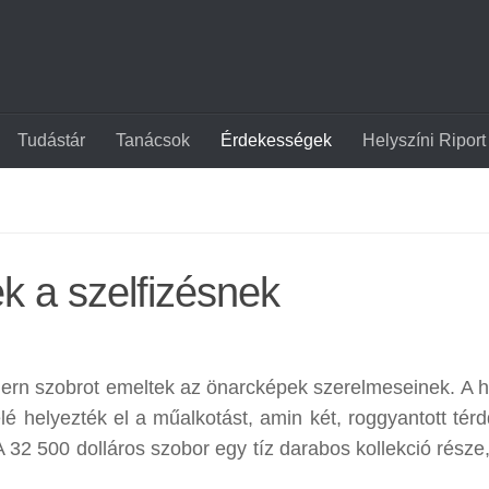
Tudástár
Tanácsok
Érdekességek
Helyszíni Riport
k a szelfizésnek
dern szobrot emeltek az önarcképek szerelmeseinek. A h
 helyezték el a műalkotást, amin két, roggyantott térdd
A 32 500 dolláros szobor egy tíz darabos kollekció része