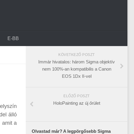
E-BB
KÖVETKEZŐ POSZT
Immár hivatalos: három Sigma objektív
nem 100%-an kompatibilis a Canon
EOS 1Dx II-vel
ELŐZŐ POSZT
HoloPainting az új őrület
elyszín
el álló
, amit a
Olvastad már? A legpörgősebb Sigma