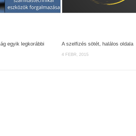
lág egyik legkorábbi
A szelfizés sötét, halálos oldala
4 FEBR, 2015