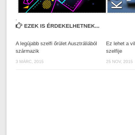
.
EZEK IS ÉRDEKELHETNEK...
A legújabb szelfi őrület Ausztráliából
Ez lehet a vi
származik
szelfije
3 MÁRC, 2015
25 NOV, 2015