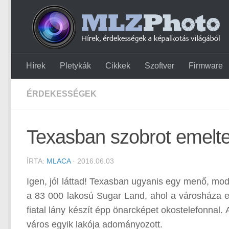
Hírek
Pletykák
Cikkek
Szoftver
Firmware
ÉRDEKESSÉGEK
Texasban szobrot emelte
ÍRTA:
MLACA
· 2016.06.03
Igen, jól láttad! Texasban ugyanis egy menő, mo
a 83 000 lakosú Sugar Land, ahol a városháza elé
fiatal lány készít épp önarcképet okostelefonnal. 
város egyik lakója adományozott.