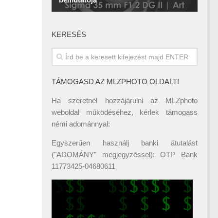
KERESÉS
TÁMOGASD AZ MLZPHOTO OLDALT!
Ha szeretnél hozzájárulni az MLZphoto
weboldal működéséhez, kérlek támogass
némi adománnyal:
Egyszerűen használj banki átutalást
("ADOMÁNY" megjegyzéssel): OTP Bank
11773425-04680611