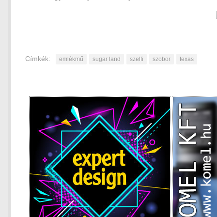
Címkék:
emlékmű
sugar land
szelfi
szobor
texas