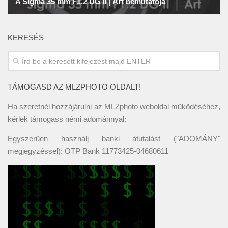
KERESÉS
TÁMOGASD AZ MLZPHOTO OLDALT!
Ha szeretnél hozzájárulni az MLZphoto weboldal működéséhez,
kérlek támogass némi adománnyal:
Egyszerűen használj banki átutalást ("ADOMÁNY"
megjegyzéssel): OTP Bank 11773425-04680611