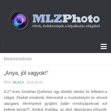
Hírek
ÉRDEKESSÉGEK
Pletykák
„Anya, jól vagyok!”
Cikkek
ÍRTA:
MLACA
· 2016.06.03
Szoftver
A 27 éves Jonathan Quiñonez úgy döntött, elindul, és felfedezi a
Firmware
világot. Eladott mindenét, felmondott a munkahelyén és elment
utazgatni, élményeket gyűjteni (talán mindnyájunknak ezt
Tudástár
kellene tennie?). Amikor Kubába, az első állomására érkezett,