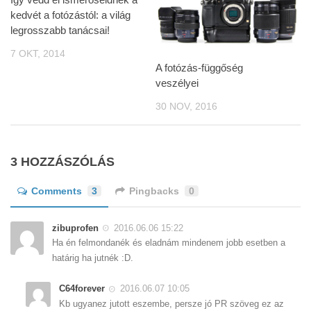
kedvét a fotózástól: a világ
legrosszabb tanácsai!
7 OKT, 2014
A fotózás-függőség
veszélyei
30 NOV, 2016
3 HOZZÁSZÓLÁS
Comments
3
Pingbacks
0
zibuprofen
2016.06.06 15:22
Ha én felmondanék és eladnám mindenem jobb esetben a
határig ha jutnék :D.
C64forever
2016.06.07 10:05
Kb ugyanez jutott eszembe, persze jó PR szöveg ez az