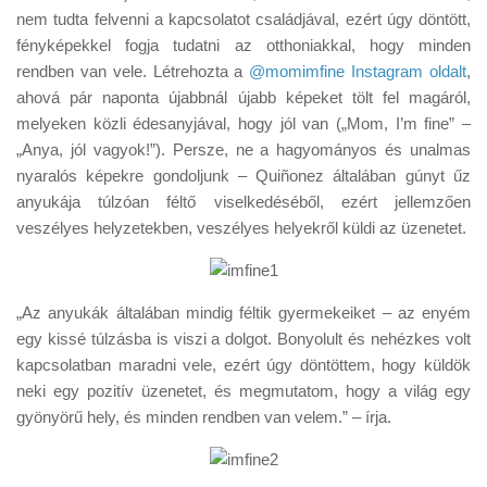
Tanácsok
nem tudta felvenni a kapcsolatot családjával, ezért úgy döntött,
fényképekkel fogja tudatni az otthoniakkal, hogy minden
Érdekességek
rendben van vele. Létrehozta a
@momimfine Instagram oldalt
,
Helyszíni Riport
ahová pár naponta újabbnál újabb képeket tölt fel magáról,
melyeken közli édesanyjával, hogy jól van („Mom, I’m fine” –
E-BB
„Anya, jól vagyok!”). Persze, ne a hagyományos és unalmas
nyaralós képekre gondoljunk – Quiñonez általában gúnyt űz
anyukája túlzóan féltő viselkedéséből, ezért jellemzően
veszélyes helyzetekben, veszélyes helyekről küldi az üzenetet.
„Az anyukák általában mindig féltik gyermekeiket – az enyém
egy kissé túlzásba is viszi a dolgot. Bonyolult és nehézkes volt
kapcsolatban maradni vele, ezért úgy döntöttem, hogy küldök
neki egy pozitív üzenetet, és megmutatom, hogy a világ egy
gyönyörű hely, és minden rendben van velem.” – írja.