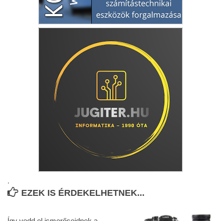
.
EZEK IS ÉRDEKELHETNEK...
Így vedd el ismerőseidnek a