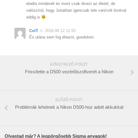
eladta mindenét és most csak élvezi az életet, de
valószínű, hogy Jonathan igencsak tele van/volt lóvéval
eddig is
ColT
2016.06.12 12:02
És utána sem fog éhezni, gondolom.
KÖVETKEZŐ POSZT
Frissítette a D500 vezérlőszoftverét a Nikon
ELŐZŐ POSZT
Problémák lehetnek a Nikon D500-hoz adott akkukkal
Olvastad már? A legpörgősebb Sigma anyagok!