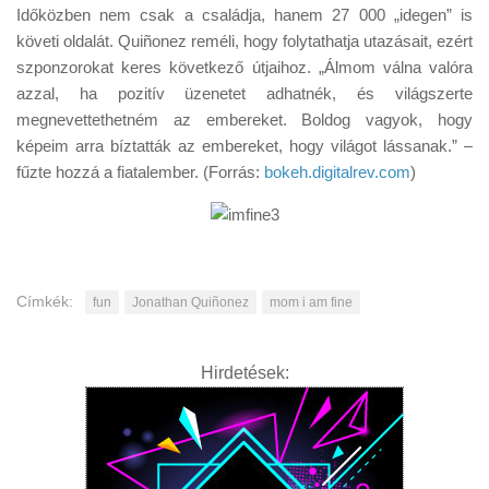
Időközben nem csak a családja, hanem 27 000 „idegen” is
követi oldalát. Quiñonez reméli, hogy folytathatja utazásait, ezért
szponzorokat keres következő útjaihoz. „Álmom válna valóra
azzal, ha pozitív üzenetet adhatnék, és világszerte
megnevettethetném az embereket. Boldog vagyok, hogy
képeim arra bíztatták az embereket, hogy világot lássanak.” –
fűzte hozzá a fiatalember. (Forrás:
bokeh.digitalrev.com
)
Címkék:
fun
Jonathan Quiñonez
mom i am fine
Hirdetések: