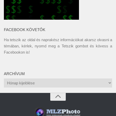
FACEBOOK KÖVETŐK
Ha tetszik az oldal és naprakész információkat akarsz olvasni a
témában, kérlek, nyomd meg a Tetszik gombot és kövess a
Facebookon
is!
ARCHÍVUM
Archívum