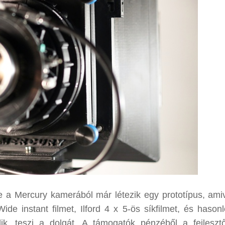
e a Mercury kamerából már létezik egy prototípus, ami
ide instant filmet, Ilford 4 x 5-ös síkfilmet, és hasonl
 teszi a dolgát. A támogatók pénzéből a fejleszt