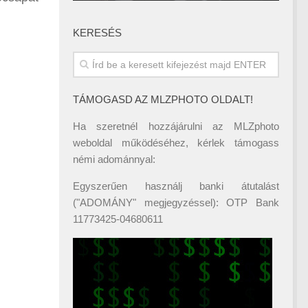
KERESÉS
TÁMOGASD AZ MLZPHOTO OLDALT!
Ha szeretnél hozzájárulni az MLZphoto
weboldal működéséhez, kérlek támogass
némi adománnyal:
Egyszerűen használj banki átutalást
("ADOMÁNY" megjegyzéssel): OTP Bank
11773425-04680611