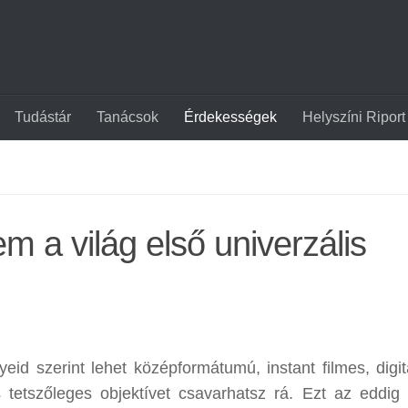
Tudástár
Tanácsok
Érdekességek
Helyszíni Riport
 a világ első univerzális
id szerint lehet középformátumú, instant filmes, digitál
tetszőleges objektívet csavarhatsz rá. Ezt az eddig