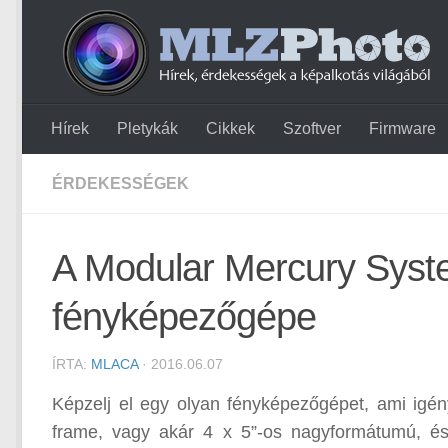
Hírek
Pletykák
Cikkek
Szoftver
Firmware
ÉRDEKESSÉGEK
A Modular Mercury System
fényképezőgépe
ÍRTA:
MLACA
· 2016.06.07
Képzelj el egy olyan fényképezőgépet, ami igénye
frame, vagy akár 4 x 5”-os nagyformátumú, és 