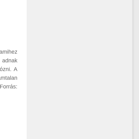
 amihez
t adnak
ózni. A
ámtalan
Forrás: