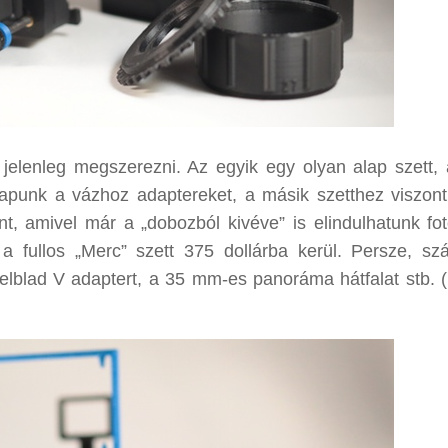
 jelenleg megszerezni. Az egyik egy olyan alap szett,
 kapunk a vázhoz adaptereket, a másik szetthez viszon
ent, amivel már a „dobozból kivéve” is elindulhatunk fot
 fullos „Merc” szett 375 dollárba kerül. Persze, sz
sselblad V adaptert, a 35 mm-es panoráma hátfalat stb. (