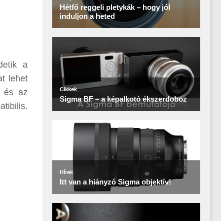
detik a
t lehet
) és az
tibilis.