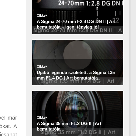
vel már
ókat. A
őcsapat