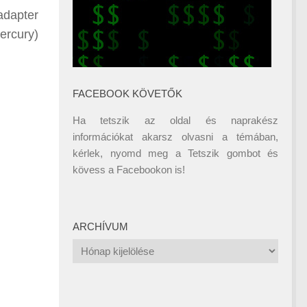
adapter
ercury)
FACEBOOK KÖVETŐK
Ha tetszik az oldal és naprakész
információkat akarsz olvasni a témában,
kérlek, nyomd meg a Tetszik gombot és
kövess a
Facebookon
is!
ARCHÍVUM
Archívum