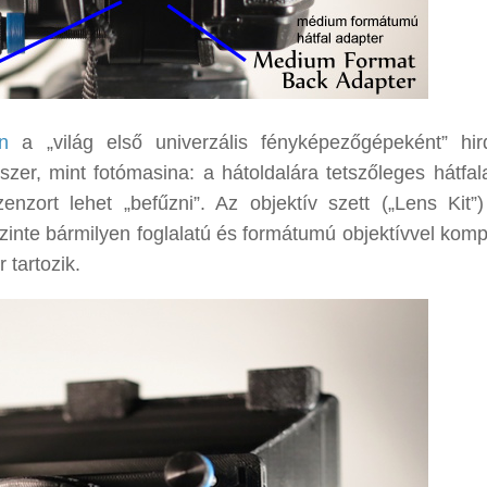
n
a „világ első univerzális fényképezőgépeként” hir
zer, mint fotómasina: a hátoldalára tetszőleges hátfala
szenzort lehet „befűzni”. Az objektív szett („Lens Kit”
zinte bármilyen foglalatú és formátumú objektívvel kompa
 tartozik.