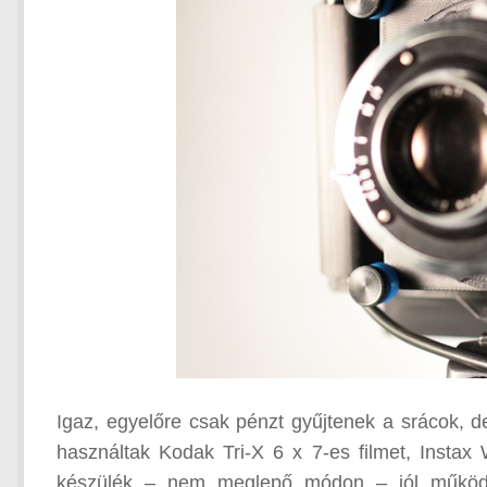
Igaz, egyelőre csak pénzt gyűjtenek a srácok, d
használtak Kodak Tri-X 6 x 7-es filmet, Instax W
készülék – nem meglepő módon – jól működik,