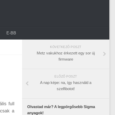
E-BB
KÖVETKEZŐ POSZT
Metz vakukhoz érkezett egy sor új
firmware
ELŐZŐ POSZT
A nap képe: na, így használd a
szelfibotot!
is full
Olvastad már? A legpörgősebb Sigma
 csak a
anyagok!