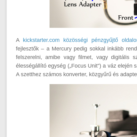
A
kickstarter.com közösségi pénzgyűjtő oldalo
fejlesztők – a Mercury pedig sokkal inkább rends
felszerelni, amibe vagy filmet, vagy digitális 
élességállító egység („Focus Unit”) a váz elején s
A szetthez számos konverter, közgyűrű és adapter