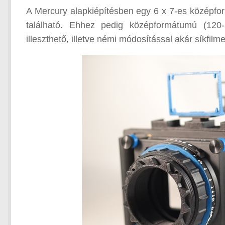
A Mercury alapkiépítésben egy 6 x 7-es középfo
található. Ehhez pedig középformátumú (120-a
illeszthető, illetve némi módosítással akár síkfilm