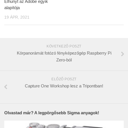
Elhunyt az Adobe egyik
alapítója
19 ÁPR, 2021
KÖVETKEZŐ POSZT
Körpanorámát fotózó fényképezőgép Raspberry Pi
Zero-ból
ELŐZŐ POSZT
Capture One Workshop lesz a Tripontban!
Olvastad már? A legpörgősebb Sigma anyagok!