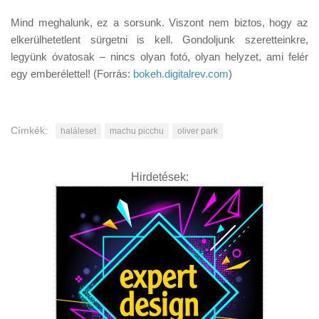
Mind meghalunk, ez a sorsunk. Viszont nem biztos, hogy az
elkerülhetetlent sürgetni is kell. Gondoljunk szeretteinkre,
legyünk óvatosak – nincs olyan fotó, olyan helyzet, ami felér
egy emberélettel! (Forrás:
bokeh.digitalrev.com
)
Címkék:
haláleset
machu picchu
oliver park
Hirdetések: