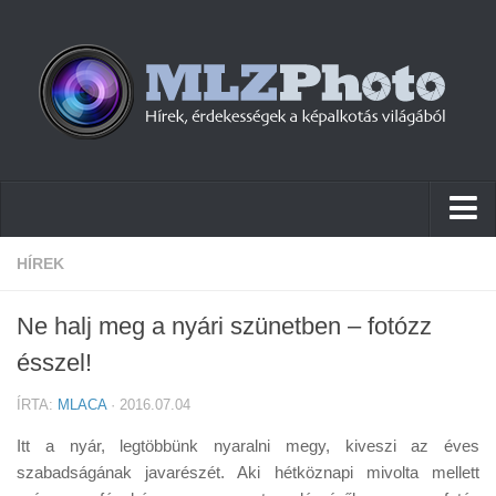
Hírek
HÍREK
Pletykák
Ne halj meg a nyári szünetben – fotózz
Cikkek
ésszel!
Szoftver
ÍRTA:
MLACA
· 2016.07.04
Firmware
Itt a nyár, legtöbbünk nyaralni megy, kiveszi az éves
Tudástár
szabadságának javarészét. Aki hétköznapi mivolta mellett