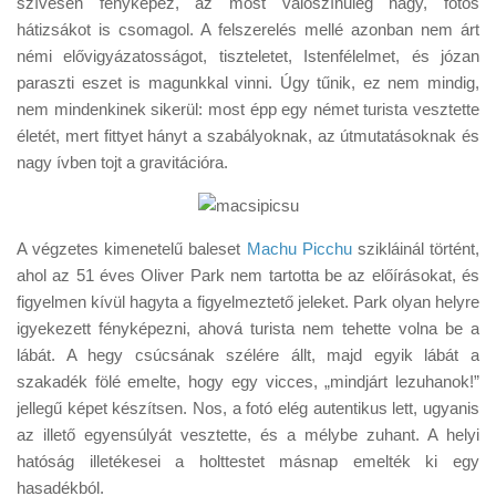
szívesen fényképez, az most valószínűleg nagy, fotós
Tanácsok
hátizsákot is csomagol. A felszerelés mellé azonban nem árt
Érdekességek
némi elővigyázatosságot, tiszteletet, Istenfélelmet, és józan
paraszti eszet is magunkkal vinni. Úgy tűnik, ez nem mindig,
Helyszíni Riport
nem mindenkinek sikerül: most épp egy német turista vesztette
E-BB
életét, mert fittyet hányt a szabályoknak, az útmutatásoknak és
nagy ívben tojt a gravitációra.
A végzetes kimenetelű baleset
Machu Picchu
szikláinál történt,
ahol az 51 éves Oliver Park nem tartotta be az előírásokat, és
figyelmen kívül hagyta a figyelmeztető jeleket. Park olyan helyre
igyekezett fényképezni, ahová turista nem tehette volna be a
lábát. A hegy csúcsának szélére állt, majd egyik lábát a
szakadék fölé emelte, hogy egy vicces, „mindjárt lezuhanok!”
jellegű képet készítsen. Nos, a fotó elég autentikus lett, ugyanis
az illető egyensúlyát vesztette, és a mélybe zuhant. A helyi
hatóság illetékesei a holttestet másnap emelték ki egy
hasadékból.