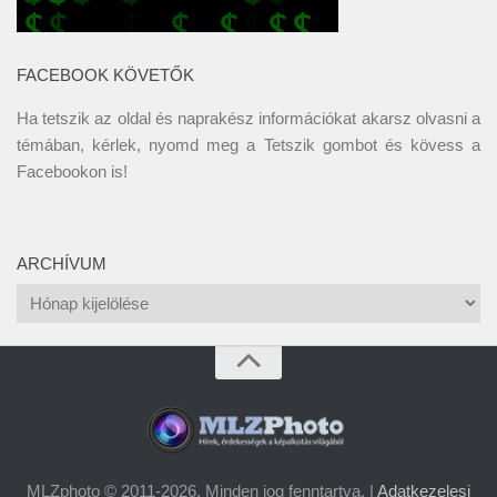
FACEBOOK KÖVETŐK
Ha tetszik az oldal és naprakész információkat akarsz olvasni a
témában, kérlek, nyomd meg a Tetszik gombot és kövess a
Facebookon
is!
ARCHÍVUM
Archívum
MLZphoto © 2011-2026. Minden jog fenntartva. |
Adatkezelesi