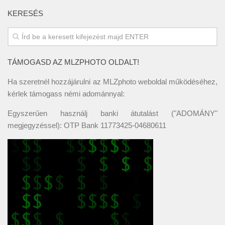
KERESÉS
TÁMOGASD AZ MLZPHOTO OLDALT!
Ha szeretnél hozzájárulni az MLZphoto weboldal működéséhez,
kérlek támogass némi adománnyal:
Egyszerűen használj banki átutalást ("ADOMÁNY"
megjegyzéssel): OTP Bank 11773425-04680611