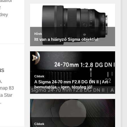
tairól
z
drey
us
,
gnap 83
a Star
.