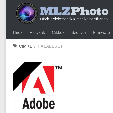
Hírek
Pletykák
Cikkek
Szoftver
Firmware
CÍMKÉK:
HALÁLESET