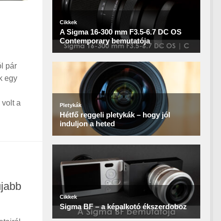
l pár
k egy
volt a
újabb