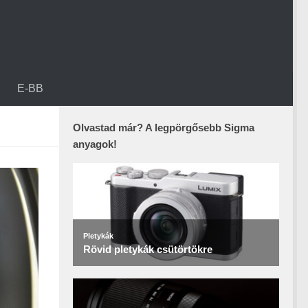
E-BB
Olvastad már? A legpörgősebb Sigma
anyagok!