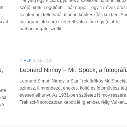
Tényleg egyre csak gyűlnek a szelfizés halálos áldoza
tt
szóló hírek. Legutóbb – pár napja – egy 17 éves oros
fiatalember lelte halálát önarcképkészítés közben. An
m árt
Instagram oldalára szeretett volna lőni egy (újabb)
hátborzongató szelfit,...
HÍREK
2015.02.28
e,
Leonard Nimoy – Mr. Spock, a fotográf
Leonard Simon Nimoy, a Star Trek örökös Mr. Spockja
színész, filmrendező, énekes, költő és fotóművész te
erte
évesen elhunyt. Az 1931-ben született Nimoy részére 
kba!
Trek sci-fi sorozatban kapott félig ember, félig Vulkán..
ve