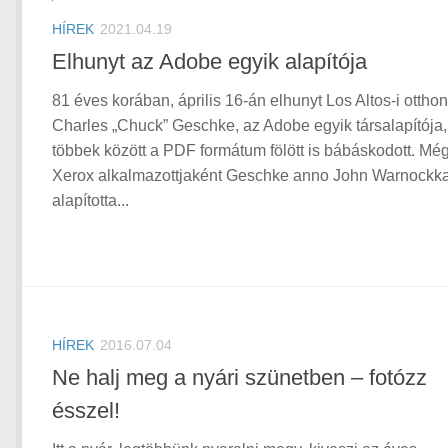
HÍREK
2021.04.19
Elhunyt az Adobe egyik alapítója
81 éves korában, április 16-án elhunyt Los Altos-i otth
Charles „Chuck” Geschke, az Adobe egyik társalapítója,
többek között a PDF formátum fölött is bábáskodott. Mé
Xerox alkalmazottjaként Geschke anno John Warnockka
alapította...
HÍREK
2016.07.04
Ne halj meg a nyári szünetben – fotózz
ésszel!