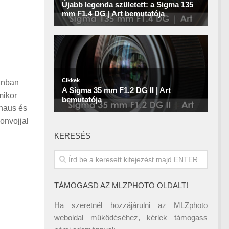
tánban
mikor
ghaus és
onvojjal
KERESÉS
TÁMOGASD AZ MLZPHOTO OLDALT!
Ha szeretnél hozzájárulni az MLZphoto
weboldal működéséhez, kérlek támogass