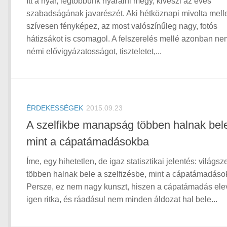
Itt a nyár, legtöbbünk nyaralni megy, kiveszi az éves
szabadságának javarészét. Aki hétköznapi mivolta melle
szívesen fényképez, az most valószínűleg nagy, fotós
hátizsákot is csomagol. A felszerelés mellé azonban ne
némi elővigyázatosságot, tiszteletet,...
ÉRDEKESSÉGEK
2015.09.23
A szelfikbe manapság többen halnak bel
mint a cápatámadásokba
Íme, egy hihetetlen, de igaz statisztikai jelentés: világsz
többen halnak bele a szelfizésbe, mint a cápatámadáso
Persze, ez nem nagy kunszt, hiszen a cápatámadás ele
igen ritka, és ráadásul nem minden áldozat hal bele...