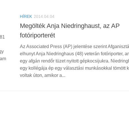
HÍREK
2014.04.04
Megölték Anja Niedringhaust, az AP
fotóriporterét
 81
Az Associated Press (AP) jelentése szerint Afganisz
gy
elhunyt Anja Niedringhaus (48) veterán fotóriporter, a
tam
egy afgán rendőr tüzet nyitott gépkocsijukra. Niedrin
egy kollégája ép egy választási munkásokkal tömött k
voltak úton, amikor a...