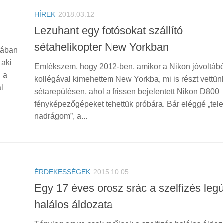
HÍREK
2018.03.12
Lezuhant egy fotósokat szállító
sétahelikopter New Yorkban
onában
 aki
Emlékszem, hogy 2012-ben, amikor a Nikon jóvoltábó
g a
kollégával kimehettem New Yorkba, mi is részt vettün
l
sétarepülésen, ahol a frissen bejelentett Nikon D800
fényképezőgépeket tehettük próbára. Bár eléggé „tele 
nadrágom”, a...
ÉRDEKESSÉGEK
2015.10.05
Egy 17 éves orosz srác a szelfizés leg
halálos áldozata