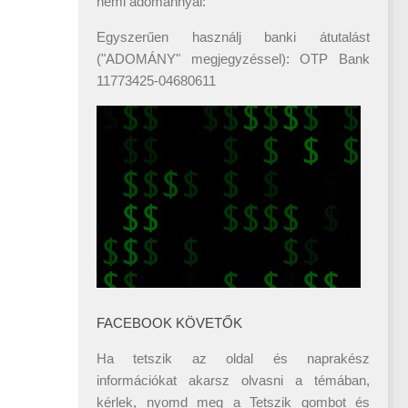
némi adománnyal:
Egyszerűen használj banki átutalást
("ADOMÁNY" megjegyzéssel): OTP Bank
11773425-04680611
FACEBOOK KÖVETŐK
Ha tetszik az oldal és naprakész
információkat akarsz olvasni a témában,
kérlek, nyomd meg a Tetszik gombot és