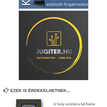
.
EZEK IS ÉRDEKELHETNEK...
A Sony ezentúl a full frame