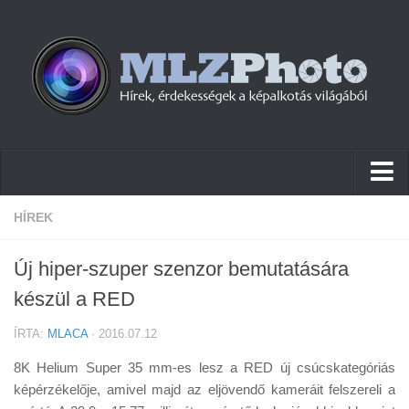
Hírek
HÍREK
Pletykák
Új hiper-szuper szenzor bemutatására
Cikkek
készül a RED
Szoftver
ÍRTA:
MLACA
· 2016.07.12
Firmware
8K Helium Super 35 mm-es lesz a RED új csúcskategóriás
Tudástár
képérzékelője, amivel majd az eljövendő kameráit felszereli a