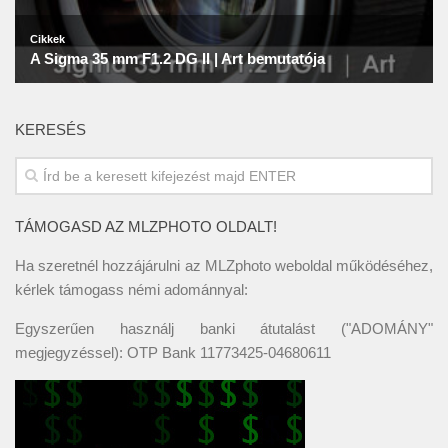
KERESÉS
TÁMOGASD AZ MLZPHOTO OLDALT!
Ha szeretnél hozzájárulni az MLZphoto weboldal működéséhez,
kérlek támogass némi adománnyal:
Egyszerűen használj banki átutalást ("ADOMÁNY"
megjegyzéssel): OTP Bank 11773425-04680611