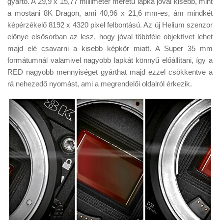
gyártó. A 29,9 x 15,77 milliméter méretű lapka jóval kisebb, mint
Tanácsok
a mostani 8K Dragon, ami 40,96 x 21,6 mm-es, ám mindkét
Érdekességek
képérzékelő 8192 x 4320 pixel felbontású. Az új Helium szenzor
előnye elsősorban az lesz, hogy jóval többféle objektívet lehet
Helyszíni Riport
majd elé csavarni a kisebb képkör miatt. A Super 35 mm
E-BB
formátumnál valamivel nagyobb lapkát könnyű előállítani, így a
RED nagyobb mennyiséget gyárthat majd ezzel csökkentve a
rá nehezedő nyomást, ami a megrendelői oldalról érkezik.