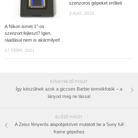
szenzoros gépeket erőlteti
3 AUG, 2015
A Nikon ismét 1”-os
szenzort fejleszt? Igen,
ráadásul nem is akármilyet!
17 FEBR, 2021
KÖVETKEZŐ POSZT
Így készülnek azok a giccses Barbie termékfotók – a
lányod meg ne lássa!
ELŐZŐ POSZT
A Zeiss fényerős alapobjektívet mutatott be a Sony full
frame gépeihez