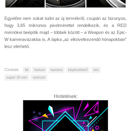
Egyelőre nem sokat tudni az új termékről, csupán az bizonyos,
hogy 3,65 mikronos pixelmérettel rendelkezik, és a RED
mérnökei beépítik majd – többek között – a Weapon és az Epic-
W kameravázakba is. A lapka „az elkövetkezendő hónapokban”
lesz elérhető.
Címkék:
8k
helium
kamera
képérzékelő
red
super 35 mm
szenzor
Hirdetések: