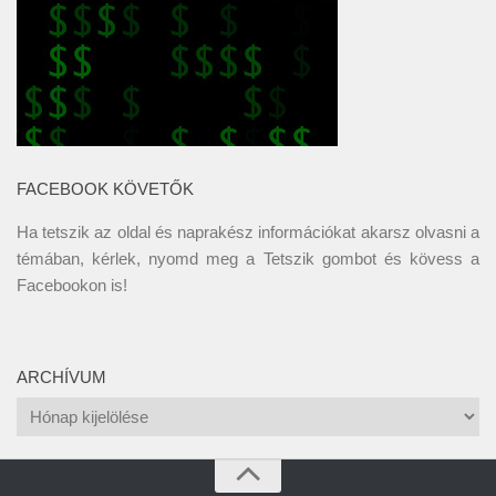
FACEBOOK KÖVETŐK
Ha tetszik az oldal és naprakész információkat akarsz olvasni a
témában, kérlek, nyomd meg a Tetszik gombot és kövess a
Facebookon
is!
ARCHÍVUM
Archívum