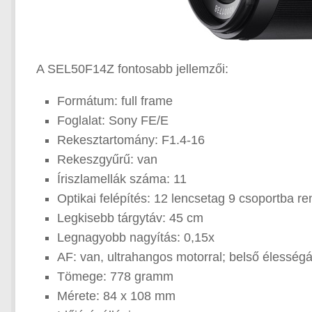
A SEL50F14Z fontosabb jellemzői:
Formátum: full frame
Foglalat: Sony FE/E
Rekesztartomány: F1.4-16
Rekeszgyűrű: van
Íriszlamellák száma: 11
Optikai felépítés: 12 lencsetag 9 csoportba r
Legkisebb tárgytáv: 45 cm
Legnagyobb nagyítás: 0,15x
AF: van, ultrahangos motorral; belső élességál
Tömege: 778 gramm
Mérete: 84 x 108 mm