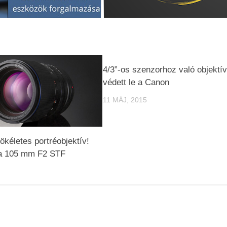
4/3”-os szenzorhoz való objektív
védett le a Canon
11 MÁJ, 2015
ökéletes portréobjektív!
a 105 mm F2 STF