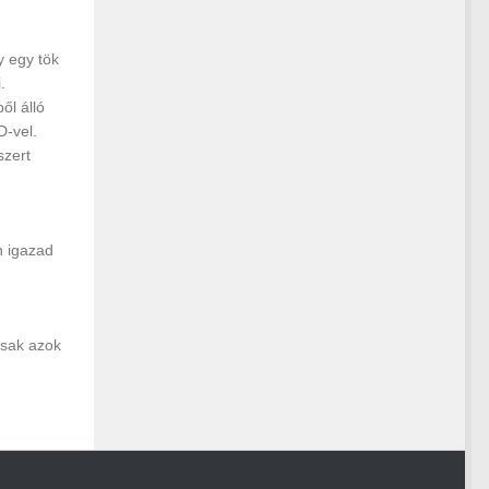
y egy tök
.
ől álló
D-vel.
szert
n igazad
usak azok