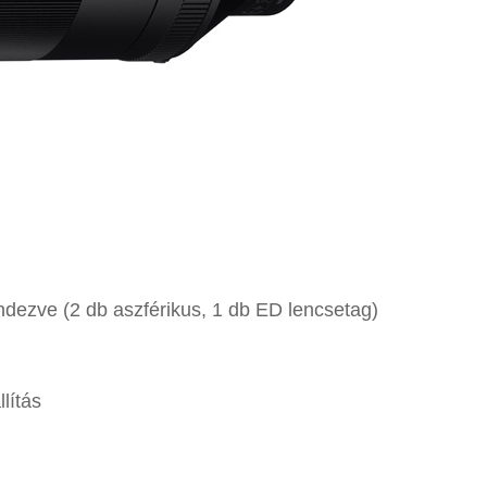
endezve (2 db aszférikus, 1 db ED lencsetag)
lítás