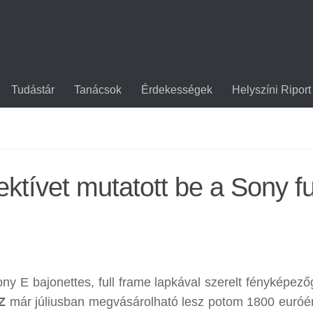
Tudástár
Tanácsok
Érdekességek
Helyszíni Riport
ktívet mutatott be a Sony fu
ony E bajonettes, full frame lapkával szerelt fényképező
Z
már júliusban megvásárolható lesz potom 1800 euróér