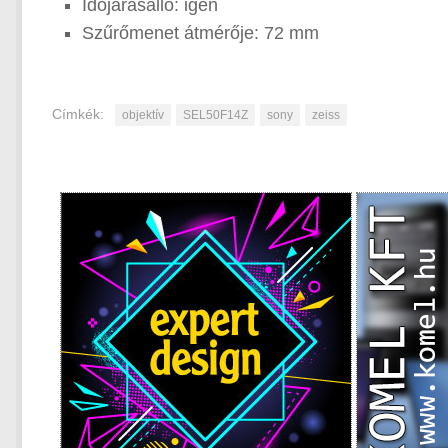
Időjárásálló: igen
Szűrőmenet átmérője: 72 mm
Címkék:
objektív
SEL50F14Z
sony
zeiss