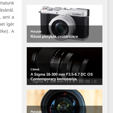
ashatunk
ásánál.
, ami a
et ígér
éke). A