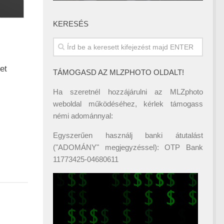
KERESÉS
et
TÁMOGASD AZ MLZPHOTO OLDALT!
Ha szeretnél hozzájárulni az MLZphoto
weboldal működéséhez, kérlek támogass
némi adománnyal:
Egyszerűen használj banki átutalást
("ADOMÁNY" megjegyzéssel): OTP Bank
11773425-04680611