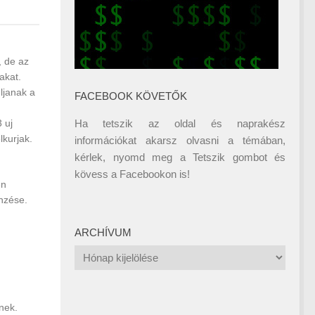
, de az
akat.
ljanak a
FACEBOOK KÖVETŐK
Ha tetszik az oldal és naprakész
 uj
lkurjak.
információkat akarsz olvasni a témában,
kérlek, nyomd meg a Tetszik gombot és
kövess a
Facebookon
is!
én
nzése.
ARCHÍVUM
Archívum
znek.