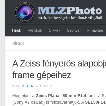
Hírek
Pletykák
Cikkek
Szoftver
Firmware
HÍREK
A Zeiss fényerős alapobje
frame gépeihez
ÍRTA:
MLACA
· 2016.07.11
Megjelent a
Zeiss Planar 50 mm F1.4
, amit a S
(Sony A7 család) is felcsavarhatjuk. A
SEL50F14