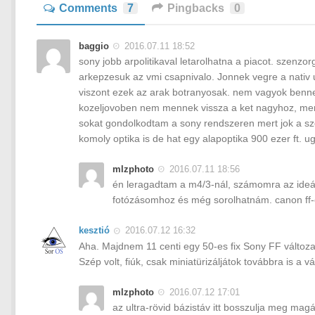
Comments
7
Pingbacks
0
baggio
2016.07.11 18:52
sony jobb arpolitikaval letarolhatna a piacot. szenzo
arkepzesuk az vmi csapnivalo. Jonnek vegre a nativ 
viszont ezek az arak botranyosak. nem vagyok benne
kozeljovoben nem mennek vissza a ket nagyhoz, mert 
sokat gondolkodtam a sony rendszeren mert jok a sz
komoly optika is de hat egy alapoptika 900 ezer ft. u
mlzphoto
2016.07.11 18:56
én leragadtam a m4/3-nál, számomra az ideáli
fotózásomhoz és még sorolhatnám. canon ff-e
kesztió
2016.07.12 16:32
Aha. Majdnem 11 centi egy 50-es fix Sony FF változ
Szép volt, fiúk, csak miniatürizáljátok továbbra is a 
mlzphoto
2016.07.12 17:01
az ultra-rövid bázistáv itt bosszulja meg magá