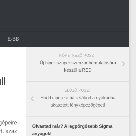
E-BB
KÖVETKEZŐ POSZT
Új hiper-szuper szenzor bemutatására
készül a RED
ll
ELŐZŐ POSZT
Hadd cipelje a hátizsákod a nyakadba
akasztott fényképezőgépet!
gépeire
Olvastad már? A legpörgősebb Sigma
t, azaz
anyagok!