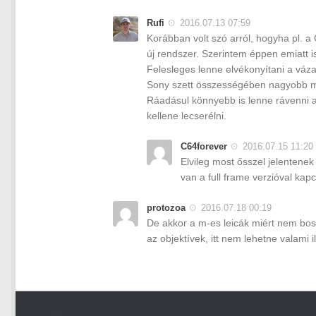
Rufi
2016.07.13 07:59
Korábban volt szó arról, hogyha pl. a 
új rendszer. Szerintem éppen emiatt i
Felesleges lenne elvékonyítani a vázat
Sony szett összességében nagyobb mér
Ráadásul könnyebb is lenne rávenni a
kellene lecserélni.
C64forever
2016.07.15 11:20
Elvileg most ősszel jelentenek
van a full frame verzióval kap
protozoa
2016.07.18 00:19
De akkor a m-es leicák miért nem bos
az objektívek, itt nem lehetne valami 