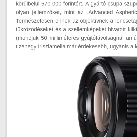
körülbelül 570 000 forintért. A gyártó csupa szupe
olyan jellemzőket, mint az „Advanced Aspherica
Természetesen ennek az objektívnek a lencsetagj
tükröződéseket és a szellemképeket hivatott kiikt
(mondjuk 50 milliméteres gyújtótávolságnál amúg
tizenegy íriszlamella már érdekesebb, ugyanis a l