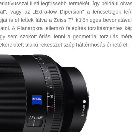
rlatívusszal illeti legfrissebb termékét, így például olv
l”, vagy az „Extra-low Dipersion” a lencsetagok leír
ai is el lettek látva a Zeiss T* különleges bevonatával
atni. A Planarokra jellemző felépítés torzításmentes kép
y sem szokott óriási lenni a geometriai torzulás mért
ekerekített alakú rekesszel szép háttérmosás érhető el.