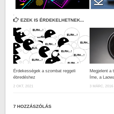
.
EZEK IS ÉRDEKELHETNEK...
Érdekességek a szombat reggeli
Megjelent a t
ébredéshez
Íme, a Laow
2 OKT, 2021
3 MÁRC, 2016
7 HOZZÁSZÓLÁS