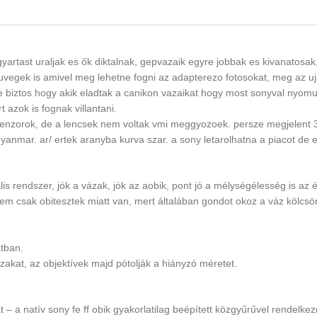
rgyartast uraljak es ők diktalnak, gepvazaik egyre jobbak es kivanatosak
uvegek is amivel meg lehetne fogni az adapterezo fotosokat, meg az uj
 biztos hogy akik eladtak a canikon vazaikat hogy most sonyval nyomu
azok is fognak villantani.
enzorok, de a lencsek nem voltak vmi meggyozoek. persze megjelent 3
gyanmar. ar/ ertek aranyba kurva szar. a sony letarolhatna a piacot de e
s rendszer, jók a vázak, jók az aobik, pont jó a mélységélesség is az 
m csak obitesztek miatt van, mert általában gondot okoz a váz kölcsö
atban.
vázakat, az objektívek majd pótolják a hiányzó méretet.
t – a natív sony fe ff obik gyakorlatilag beépített közgyűrűvel rendelke