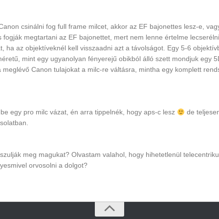
Canon csinálni fog full frame milcet, akkor az EF bajonettes lesz-e, vag
s fogják megtartani az EF bajonettet, mert nem lenne értelme lecserélni
, ha az objektíveknél kell visszaadni azt a távolságot. Egy 5-6 objektívb
etű, mint egy ugyanolyan fényerejű obikból álló szett mondjuk egy 5
 meglévő Canon tulajokat a milc-re váltásra, mintha egy komplett rend
 be egy pro milc vázat, én arra tippelnék, hogy aps-c lesz
de teljese
csolatban.
szulják meg magukat? Olvastam valahol, hogy hihetetlenül telecentrik
ilyesmivel orvosolni a dolgot?