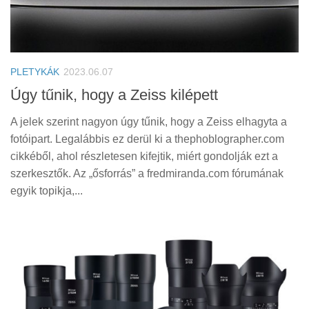
PLETYKÁK
2023.06.07
Úgy tűnik, hogy a Zeiss kilépett
A jelek szerint nagyon úgy tűnik, hogy a Zeiss elhagyta a
fotóipart. Legalábbis ez derül ki a thephoblographer.com
cikkéből, ahol részletesen kifejtik, miért gondolják ezt a
szerkesztők. Az „ősforrás” a fredmiranda.com fórumának
egyik topikja,...