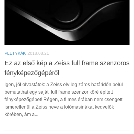
PLETYKÁK
2018.08.21
Ez az első kép a Zeiss full frame szenzoros
fényképezőgépéről
Igen, jól olvastátok: a Zeiss elvileg záros határidőn belül
bemutathat egy saját, full frame szenzor köré épített
fényképezőgépet! Régen, a filmes érában nem csengett
ismeretlenül a Zeiss neve a fotómasinákat kedvelők
körében, ám a...