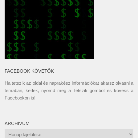
FACEBOOK KÖVETŐK
Ha tetszik az oldal és naprakész információkat akarsz olvasni a
témában, kérlek, nyomd meg a Tetszik gombot és kövess a
Facebookon
is!
ARCHÍVUM
Archívum