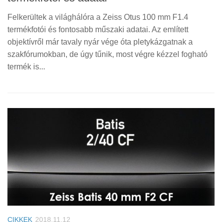
Felkerültek a világhálóra a Zeiss Otus 100 mm F1.4
termékfotói és fontosabb műszaki adatai. Az említett
objektívről már tavaly nyár vége óta pletykázgatnak a
szakfórumokban, de úgy tűnik, most végre kézzel fogható
termék is...
CIKKEK
2018.11.12