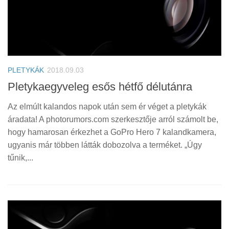
PLETYKÁK
2018.09.03
Pletykaegyveleg esős hétfő délutánra
Az elmúlt kalandos napok után sem ér véget a pletykák
áradata! A photorumors.com szerkesztője arról számolt be,
hogy hamarosan érkezhet a GoPro Hero 7 kalandkamera,
ugyanis már többen látták dobozolva a terméket. „Úgy
tűnik,...