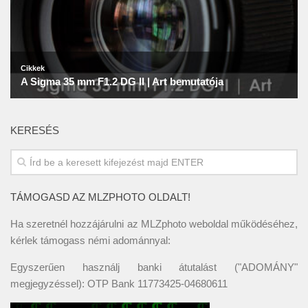
KERESÉS
TÁMOGASD AZ MLZPHOTO OLDALT!
Ha szeretnél hozzájárulni az MLZphoto weboldal működéséhez,
kérlek támogass némi adománnyal:
Egyszerűen használj banki átutalást ("ADOMÁNY"
megjegyzéssel): OTP Bank 11773425-04680611