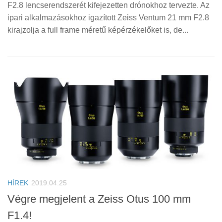
F2.8 lencserendszerét kifejezetten drónokhoz tervezte. Az
ipari alkalmazásokhoz igazított Zeiss Ventum 21 mm F2.8
kirajzolja a full frame méretű képérzékelőket is, de...
HÍREK
2019.04.25
Végre megjelent a Zeiss Otus 100 mm
F1.4!