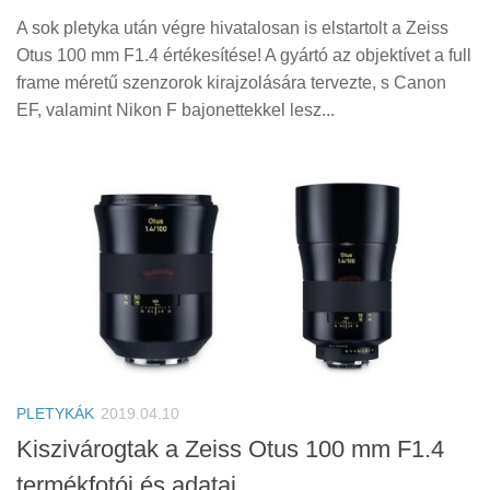
A sok pletyka után végre hivatalosan is elstartolt a Zeiss
Otus 100 mm F1.4 értékesítése! A gyártó az objektívet a full
frame méretű szenzorok kirajzolására tervezte, s Canon
EF, valamint Nikon F bajonettekkel lesz...
PLETYKÁK
2019.04.10
Kiszivárogtak a Zeiss Otus 100 mm F1.4
termékfotói és adatai