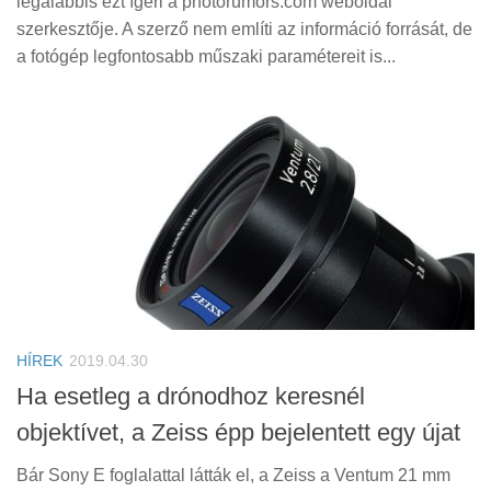
legalábbis ezt ígéri a photorumors.com weboldal
szerkesztője. A szerző nem említi az információ forrását, de
a fotógép legfontosabb műszaki paramétereit is...
HÍREK
2019.04.30
Ha esetleg a drónodhoz keresnél
objektívet, a Zeiss épp bejelentett egy újat
Bár Sony E foglalattal látták el, a Zeiss a Ventum 21 mm