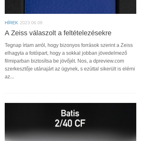
HÍREK
2023.06.08
A Zeiss válaszolt a feltételezésekre
Tegnap írtam arról, hogy bizonyos források szerint a Zeiss
elhagyta a fotóipart, hogy a sokkal jobban jövedelmező
filmiparban biztosítsa be jövőjét. Nos, a dpreview.com
szerkesztője utánajárt az ügynek, s ezúttal sikerült is elérni
az...