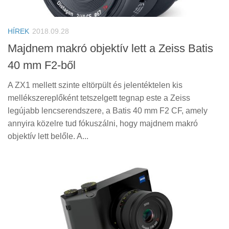
HÍREK
2018.09.28
Majdnem makró objektív lett a Zeiss Batis
40 mm F2-ből
A ZX1 mellett szinte eltörpült és jelentéktelen kis
mellékszereplőként tetszelgett tegnap este a Zeiss
legújabb lencserendszere, a Batis 40 mm F2 CF, amely
annyira közelre tud fókuszálni, hogy majdnem makró
objektív lett belőle. A...