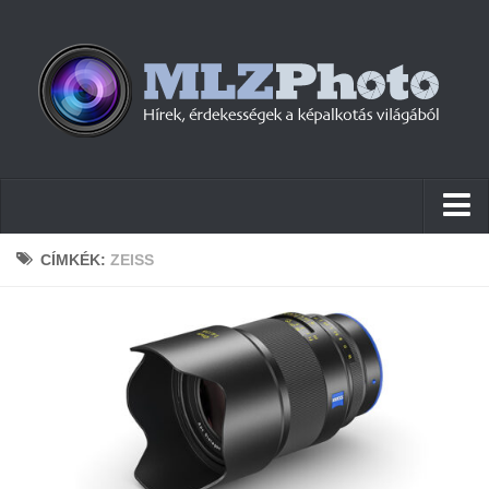
Hírek
CÍMKÉK:
ZEISS
Pletykák
Cikkek
Szoftver
Firmware
Tudástár