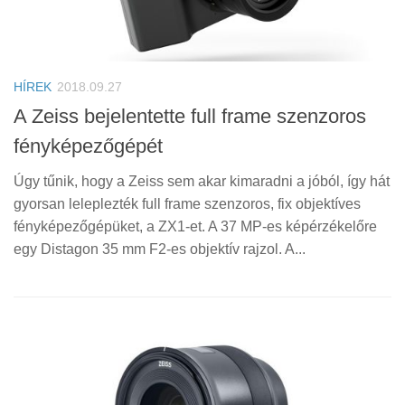
HÍREK
2018.09.27
A Zeiss bejelentette full frame szenzoros
fényképezőgépét
Úgy tűnik, hogy a Zeiss sem akar kimaradni a jóból, így hát
gyorsan leleplezték full frame szenzoros, fix objektíves
fényképezőgépüket, a ZX1-et. A 37 MP-es képérzékelőre
egy Distagon 35 mm F2-es objektív rajzol. A...