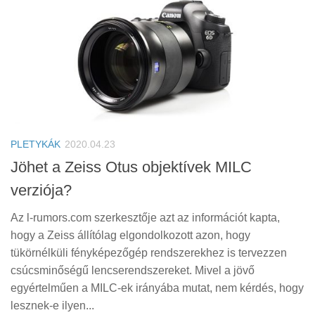
PLETYKÁK
2020.04.23
Jöhet a Zeiss Otus objektívek MILC
verziója?
Az l-rumors.com szerkesztője azt az információt kapta,
hogy a Zeiss állítólag elgondolkozott azon, hogy
tükörnélküli fényképezőgép rendszerekhez is tervezzen
csúcsminőségű lencserendszereket. Mivel a jövő
egyértelműen a MILC-ek irányába mutat, nem kérdés, hogy
lesznek-e ilyen...