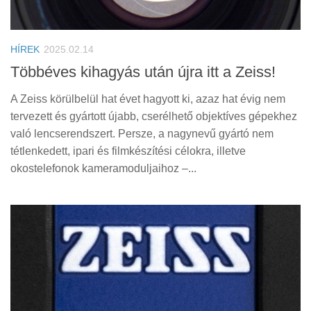
HÍREK
2025.02.14
Többéves kihagyás után újra itt a Zeiss!
A Zeiss körülbelül hat évet hagyott ki, azaz hat évig nem
tervezett és gyártott újabb, cserélhető objektíves gépekhez
való lencserendszert. Persze, a nagynevű gyártó nem
tétlenkedett, ipari és filmkészítési célokra, illetve
okostelefonok kameramoduljaihoz –...