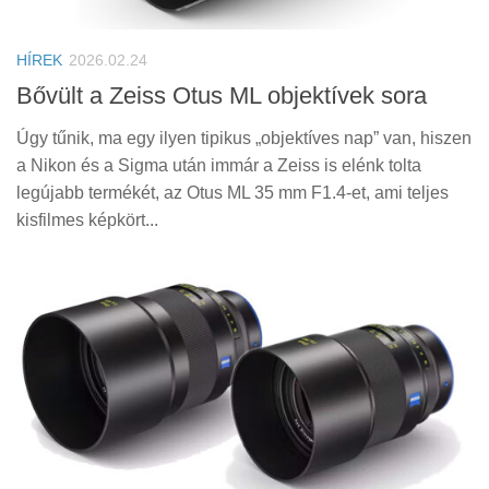
Tanácsok
Érdekességek
HÍREK
2026.02.24
Helyszíni Riport
Bővült a Zeiss Otus ML objektívek sora
E-BB
Úgy tűnik, ma egy ilyen tipikus „objektíves nap” van, hiszen
a Nikon és a Sigma után immár a Zeiss is elénk tolta
legújabb termékét, az Otus ML 35 mm F1.4-et, ami teljes
kisfilmes képkört...