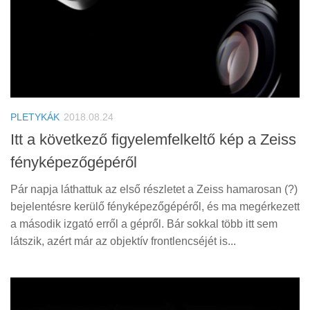
PLETYKÁK
2018.08.24
Itt a következő figyelemfelkeltő kép a Zeiss
fényképezőgépéről
Pár napja láthattuk az első részletet a Zeiss hamarosan (?)
bejelentésre kerülő fényképezőgépéről, és ma megérkezett
a második izgató erről a gépről. Bár sokkal több itt sem
látszik, azért már az objektív frontlencséjét is...