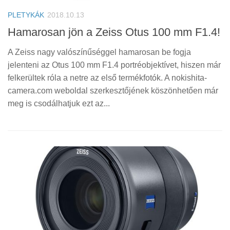
PLETYKÁK
2018.10.13
Hamarosan jön a Zeiss Otus 100 mm F1.4!
A Zeiss nagy valószínűséggel hamarosan be fogja
jelenteni az Otus 100 mm F1.4 portréobjektívet, hiszen már
felkerültek róla a netre az első termékfotók. A nokishita-
camera.com weboldal szerkesztőjének köszönhetően már
meg is csodálhatjuk ezt az...