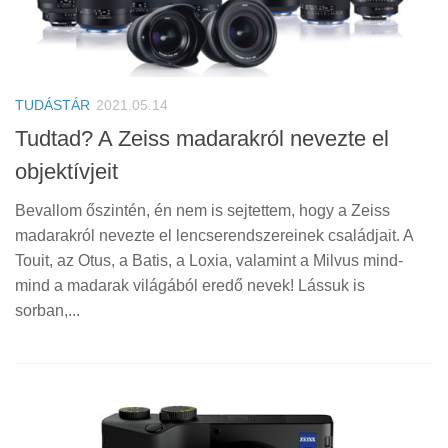
TUDÁSTÁR
2021.05.14
Tudtad? A Zeiss madarakról nevezte el
objektívjeit
Bevallom őszintén, én nem is sejtettem, hogy a Zeiss
madarakról nevezte el lencserendszereinek családjait. A
Touit, az Otus, a Batis, a Loxia, valamint a Milvus mind-
mind a madarak világából eredő nevek! Lássuk is
sorban,...