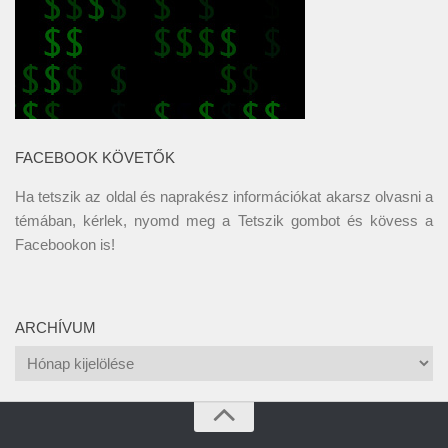
FACEBOOK KÖVETŐK
Ha tetszik az oldal és naprakész információkat akarsz olvasni a
témában, kérlek, nyomd meg a Tetszik gombot és kövess a
Facebookon
is!
ARCHÍVUM
Archívum