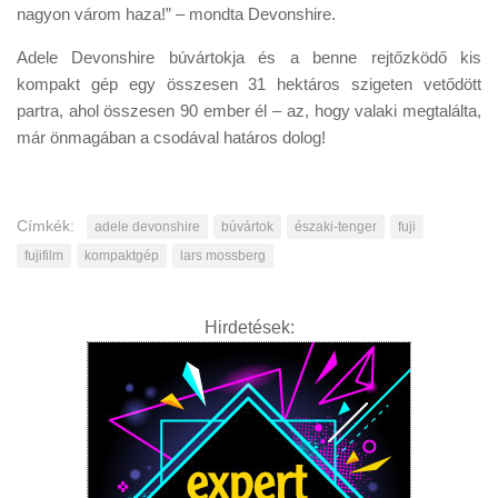
nagyon várom haza!” – mondta Devonshire.
Adele Devonshire búvártokja és a benne rejtőzködő kis
kompakt gép egy összesen 31 hektáros szigeten vetődött
partra, ahol összesen 90 ember él – az, hogy valaki megtalálta,
már önmagában a csodával határos dolog!
Címkék:
adele devonshire
búvártok
északi-tenger
fuji
fujifilm
kompaktgép
lars mossberg
Hirdetések: