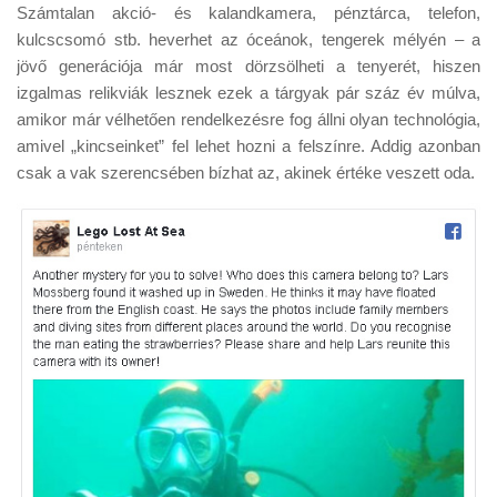
Tanácsok
Számtalan akció- és kalandkamera, pénztárca, telefon,
kulcscsomó stb. heverhet az óceánok, tengerek mélyén – a
Érdekességek
jövő generációja már most dörzsölheti a tenyerét, hiszen
Helyszíni Riport
izgalmas relikviák lesznek ezek a tárgyak pár száz év múlva,
amikor már vélhetően rendelkezésre fog állni olyan technológia,
E-BB
amivel „kincseinket” fel lehet hozni a felszínre. Addig azonban
csak a vak szerencsében bízhat az, akinek értéke veszett oda.