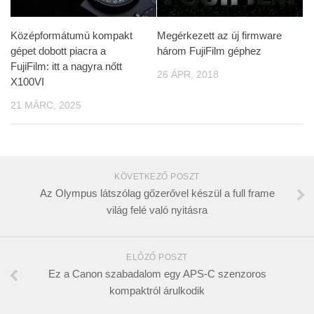
Középformátumú kompakt
Megérkezett az új firmware
gépet dobott piacra a
három FujiFilm géphez
FujiFilm: itt a nagyra nőtt
26 ÁPR, 2018
X100VI
21 MÁRC, 2025
KÖVETKEZŐ POSZT
Az Olympus látszólag gőzerővel készül a full frame
világ felé való nyitásra
ELŐZŐ POSZT
Ez a Canon szabadalom egy APS-C szenzoros
kompaktról árulkodik