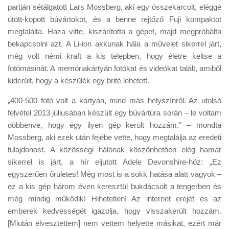
partján sétálgatott Lars Mossberg, aki egy összekarcolt, eléggé
ütött-kopott búvártokot, és a benne rejtőző Fuji kompaktot
megtalálta. Haza vitte, kiszárította a gépet, majd megpróbálta
bekapcsolni azt. A Li-ion akkunak hála a művelet sikerrel járt,
még volt némi kraft a kis telepben, hogy életre keltse a
fotómasinát. A memóriakártyán fotókat és videókat talált, amiből
kiderült, hogy a készülék egy brité lehetett.
„400-500 fotó volt a kártyán, mind más helyszínről. Az utolsó
felvétel 2013 júliusában készült egy búvártúra során – le voltam
döbbenve, hogy egy ilyen gép került hozzám.” – mondta
Mossberg, aki ezek után fejébe vette, hogy megtalálja az eredeti
tulajdonost. A közösségi hálónak köszönhetően elég hamar
sikerrel is járt, a hír eljutott Adele Devonshire-höz: „Ez
egyszerűen őrületes! Még most is a sokk hatása alatt vagyok –
ez a kis gép három éven keresztül bukdácsolt a tengerben és
még mindig működik! Hihetetlen! Az internet erejét és az
emberek kedvességét igazolja, hogy visszakerült hozzám.
[Miután elvesztettem] nem vettem helyette másikat, ezért már