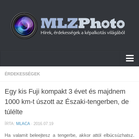
Hírek
ÉRDEKESSÉGEK
Pletykák
Egy kis Fuji kompakt 3 évet és majdnem
Cikkek
1000 km-t úszott az Északi-tengerben, de
Szoftver
túlélte
Firmware
ÍRTA:
MLACA
· 2016.07.19
Tudástár
Ha valamit beleejtesz a tengerbe, akkor attól elbúcsúzhatsz.