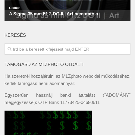
KERESÉS
TÁMOGASD AZ MLZPHOTO OLDALT!
Ha szeretnél hozzájárulni az MLZphoto weboldal működéséhez,
kérlek támogass némi adománnyal:
Egyszerűen használj banki átutalást ("ADOMÁNY"
megjegyzéssel): OTP Bank 11773425-04680611