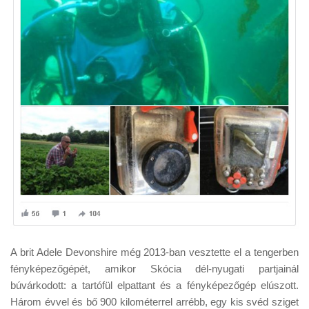
A brit Adele Devonshire még 2013-ban vesztette el a tengerben
fényképezőgépét, amikor Skócia dél-nyugati partjainál
búvárkodott: a tartófül elpattant és a fényképezőgép elúszott.
Három évvel és bő 900 kilométerrel arrébb, egy kis svéd sziget