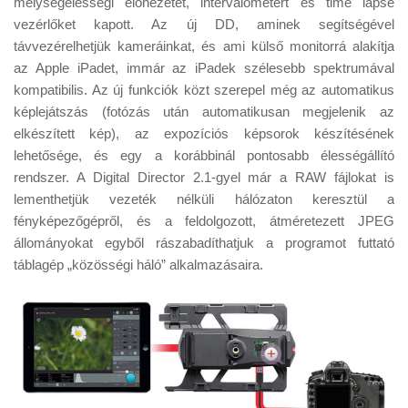
mélységélességi előnézetet, intervalométert és time lapse
Tanácsok
vezérlőket kapott. Az új DD, aminek segítségével
Érdekességek
távvezérelhetjük kameráinkat, és ami külső monitorrá alakítja
az Apple iPadet, immár az iPadek szélesebb spektrumával
Helyszíni Riport
kompatibilis. Az új funkciók közt szerepel még az automatikus
E-BB
képlejátszás (fotózás után automatikusan megjelenik az
elkészített kép), az expozíciós képsorok készítésének
lehetősége, és egy a korábbinál pontosabb élességállító
rendszer. A Digital Director 2.1-gyel már a RAW fájlokat is
lementhetjük vezeték nélküli hálózaton keresztül a
fényképezőgépről, és a feldolgozott, átméretezett JPEG
állományokat egyből rászabadíthatjuk a programot futtató
táblagép „közösségi háló” alkalmazásaira.