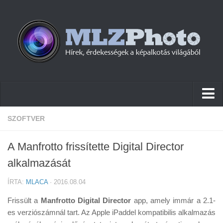
Hírek
SZOFTVER
Pletykák
A Manfrotto frissítette Digital Director
Cikkek
alkalmazását
Szoftver
ÍRTA:
MLACA
· 2016.08.04
Firmware
Frissült a
Manfrotto Digital Director
app, amely immár a 2.1-
Tudástár
es verziószámnál tart. Az Apple iPaddel kompatibilis alkalmazás