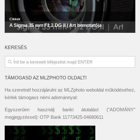
KERESÉS
TÁMOGASD AZ MLZPHOTO OLDALT!
Ha szeretnél hozzájárulni az MLZphoto weboldal működéséhez,
kérlek támogass némi adománnyal:
Egyszerűen használj banki átutalást ("ADOMÁNY"
megjegyzéssel): OTP Bank 11773425-04680611