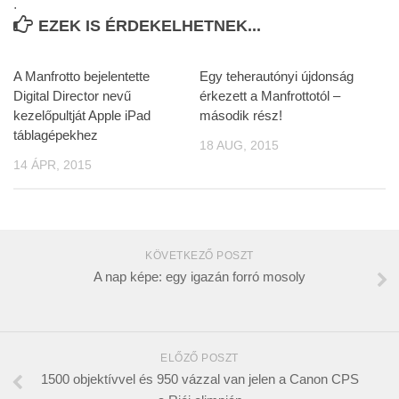
.
EZEK IS ÉRDEKELHETNEK...
A Manfrotto bejelentette
Egy teherautónyi újdonság
Digital Director nevű
érkezett a Manfrottotól –
kezelőpultját Apple iPad
második rész!
táblagépekhez
18 AUG, 2015
14 ÁPR, 2015
KÖVETKEZŐ POSZT
A nap képe: egy igazán forró mosoly
ELŐZŐ POSZT
1500 objektívvel és 950 vázzal van jelen a Canon CPS