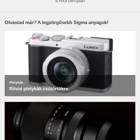
a Riói olimpián
Olvastad már? A legpörgősebb Sigma anyagok!