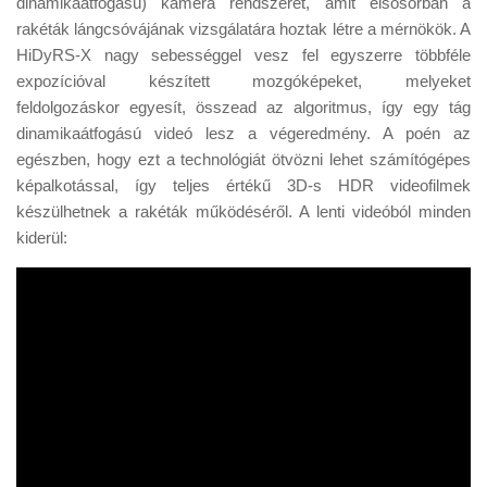
dinamikaátfogású) kamera rendszerét, amit elsősorban a
Tanácsok
rakéták lángcsóvájának vizsgálatára hoztak létre a mérnökök. A
Érdekességek
HiDyRS-X nagy sebességgel vesz fel egyszerre többféle
expozícióval készített mozgóképeket, melyeket
Helyszíni Riport
feldolgozáskor egyesít, összead az algoritmus, így egy tág
E-BB
dinamikaátfogású videó lesz a végeredmény. A poén az
egészben, hogy ezt a technológiát ötvözni lehet számítógépes
képalkotással, így teljes értékű 3D-s HDR videofilmek
készülhetnek a rakéták működéséről. A lenti videóból minden
kiderül: