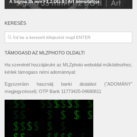
KERESÉS
TÁMOGASD AZ MLZPHOTO OLDALT!
Ha szeretnél hozzájárulni az MLZphoto weboldal működéséhez,
kérlek támogass némi adománnyal:
Egyszerűen használj banki átutalást ("ADOMÁNY"
megjegyzéssel): OTP Bank 11773425-04680611