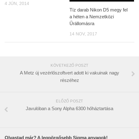
4 JÚN, 2014
Tíz darab Nikon D5 megy fel
a héten a Nemzetközi
Űrállomásra
14 NOV, 2017
KÖVETKEZŐ POSZT
A Metz új vezérlőszoftvert adott ki vakuinak nagy
részéhez
ELŐZŐ POSZT
Javulóban a Sony Alpha 6300 hőháztartása
Olvastad már? A legpörgősebb Sigma anyagok!