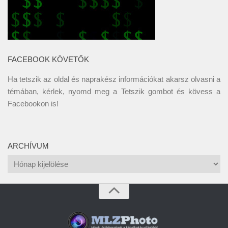
FACEBOOK KÖVETŐK
Ha tetszik az oldal és naprakész információkat akarsz olvasni a
témában, kérlek, nyomd meg a Tetszik gombot és kövess a
Facebookon
is!
ARCHÍVUM
Archívum