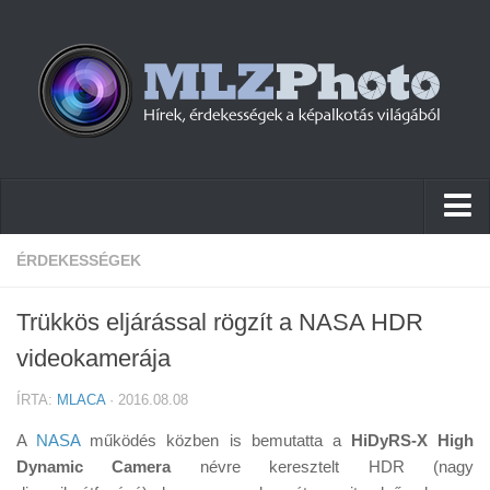
Hírek
ÉRDEKESSÉGEK
Pletykák
Trükkös eljárással rögzít a NASA HDR
Cikkek
videokamerája
Szoftver
ÍRTA:
MLACA
· 2016.08.08
Firmware
A
NASA
működés közben is bemutatta a
HiDyRS-X High
Tudástár
Dynamic Camera
névre keresztelt HDR (nagy