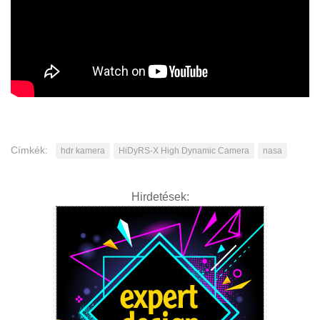
Címkék:
hdr kamera
HiDyRS-X High Dynamic Camera
nasa
Hirdetések: