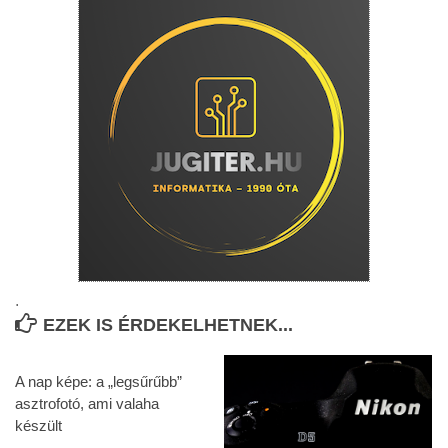
.
EZEK IS ÉRDEKELHETNEK...
A nap képe: a „legsűrűbb”
asztrofotó, ami valaha
készült