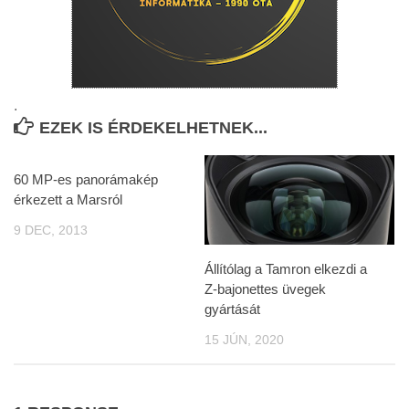
.
EZEK IS ÉRDEKELHETNEK...
60 MP-es panorámakép
érkezett a Marsról
9 DEC, 2013
Állítólag a Tamron elkezdi a
Z-bajonettes üvegek
gyártását
15 JÚN, 2020