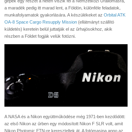
gépek egy részét a héten viszik fel a Nemzetközi Űrállomásra,
Tanácsok
a maradék pedig itt marad lent, a Földön, különféle feladatok,
Érdekességek
munkafolyamatok gyakorlására. A készülékeket az
Orbital ATK
OA-8 Space Cargo Resupply Mission
(ellátmányt szállító
Helyszíni Riport
küldetés) keretein belül juttatják el az űrhajósokhoz, akik
E-BB
részben a Földet fogják velük fotózni.
A NASA és a Nikon együttműködése még 1971-ben kezdődött:
az első Nikon az űrben egy módosított Nikon F SLR volt, amit
Nikon Photomic FTN-re kereszteltek át. A fotómasina anno az