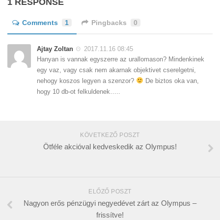
1 RESPONSE
Comments
1
Pingbacks
0
Ajtay Zoltan
2017.11.16 08:45
Hanyan is vannak egyszerre az urallomason? Mindenkinek
egy vaz, vagy csak nem akarnak objektivet cserelgetni,
nehogy koszos legyen a szenzor?
De biztos oka van,
hogy 10 db-ot felkuldenek…..
KÖVETKEZŐ POSZT
Ötféle akcióval kedveskedik az Olympus!
ELŐZŐ POSZT
Nagyon erős pénzügyi negyedévet zárt az Olympus –
frissítve!