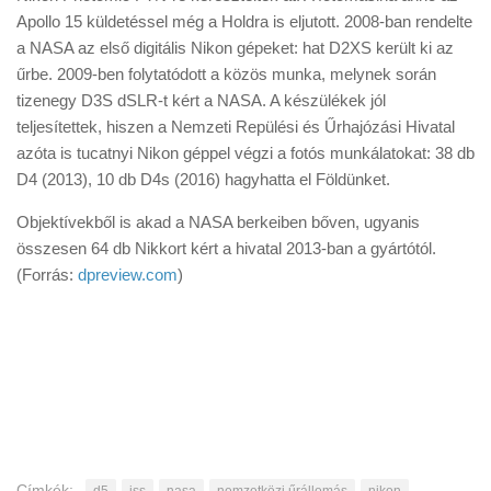
Apollo 15 küldetéssel még a Holdra is eljutott. 2008-ban rendelte
a NASA az első digitális Nikon gépeket: hat D2XS került ki az
űrbe. 2009-ben folytatódott a közös munka, melynek során
tizenegy D3S dSLR-t kért a NASA. A készülékek jól
teljesítettek, hiszen a Nemzeti Repülési és Űrhajózási Hivatal
azóta is tucatnyi Nikon géppel végzi a fotós munkálatokat: 38 db
D4 (2013), 10 db D4s (2016) hagyhatta el Földünket.
Objektívekből is akad a NASA berkeiben bőven, ugyanis
összesen 64 db Nikkort kért a hivatal 2013-ban a gyártótól.
(Forrás:
dpreview.com
)
Címkék:
d5
iss
nasa
nemzetközi űrállomás
nikon