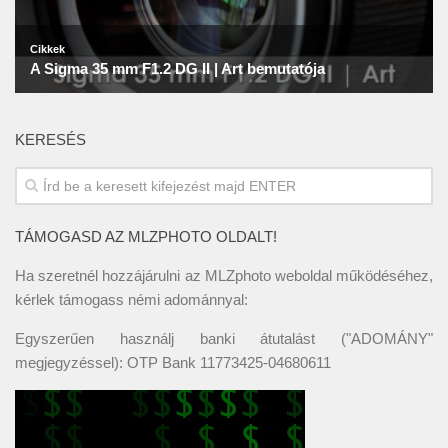
KERESÉS
TÁMOGASD AZ MLZPHOTO OLDALT!
Ha szeretnél hozzájárulni az MLZphoto weboldal működéséhez,
kérlek támogass némi adománnyal:
Egyszerűen használj banki átutalást ("ADOMÁNY"
megjegyzéssel): OTP Bank 11773425-04680611