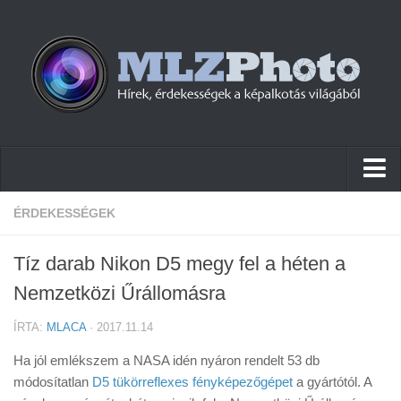
Hírek
ÉRDEKESSÉGEK
Pletykák
Tíz darab Nikon D5 megy fel a héten a
Cikkek
Nemzetközi Űrállomásra
Szoftver
ÍRTA:
MLACA
· 2017.11.14
Firmware
Ha jól emlékszem a NASA idén nyáron rendelt 53 db
Tudástár
módosítatlan
D5 tükörreflexes fényképezőgépet
a gyártótól. A