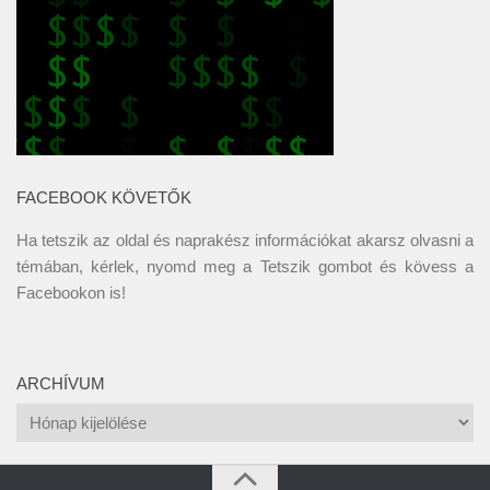
FACEBOOK KÖVETŐK
Ha tetszik az oldal és naprakész információkat akarsz olvasni a
témában, kérlek, nyomd meg a Tetszik gombot és kövess a
Facebookon
is!
ARCHÍVUM
Archívum