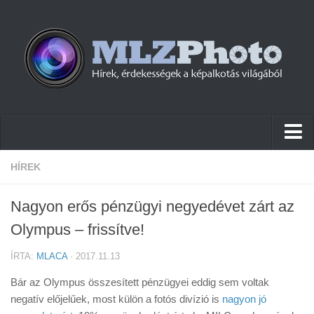
Hírek
HÍREK
Pletykák
Nagyon erős pénzügyi negyedévet zárt az
Cikkek
Olympus – frissítve!
Szoftver
ÍRTA:
MLACA
· 2017.11.13
Firmware
Bár az Olympus összesített pénzügyei eddig sem voltak
Tudástár
negatív előjelűek, most külön a fotós divízió is
nagyon jó