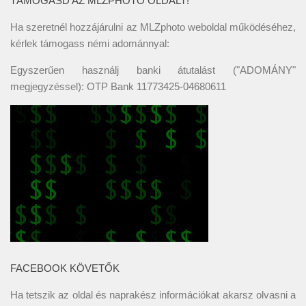
TÁMOGASD AZ MLZPHOTO OLDALT!
Ha szeretnél hozzájárulni az MLZphoto weboldal működéséhez,
kérlek támogass némi adománnyal:
Egyszerűen használj banki átutalást ("ADOMÁNY"
megjegyzéssel): OTP Bank 11773425-04680611
FACEBOOK KÖVETŐK
Ha tetszik az oldal és naprakész információkat akarsz olvasni a