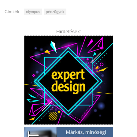
Címkék:
olympus
pénzügyek
Hirdetések: