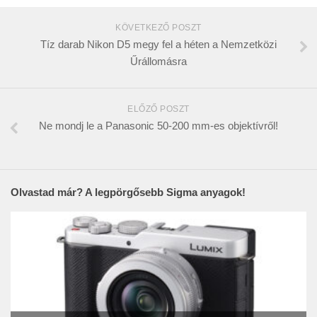
KÖVETKEZŐ POSZT
Tíz darab Nikon D5 megy fel a héten a Nemzetközi
Űrállomásra
ELŐZŐ POSZT
Ne mondj le a Panasonic 50-200 mm-es objektívről!
Olvastad már? A legpörgősebb Sigma anyagok!