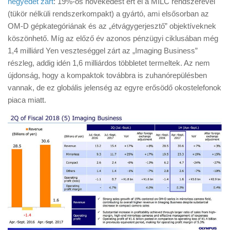
negyedet zárt
: 19%-os növekedést ért el a MILC rendszerével
Tanácsok
(tükör nélküli rendszerkompakt) a gyártó, ami elsősorban az
Érdekességek
OM-D gépkategóriának és az „étvágygerjesztő” objektíveknek
köszönhető. Míg az előző év azonos pénzügyi ciklusában még
Helyszíni Riport
1,4 milliárd Yen veszteséggel zárt az „Imaging Business”
E-BB
részleg, addig idén 1,6 milliárdos többletet termeltek. Az nem
újdonság, hogy a kompaktok továbbra is zuhanórepülésben
vannak, de ez globális jelenség az egyre erősödő okostelefonok
piaca miatt.