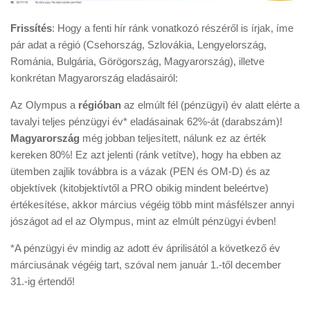
Frissítés
: Hogy a fenti hír ránk vonatkozó részéről is írjak, íme
pár adat a régió (Csehország, Szlovákia, Lengyelország,
Románia, Bulgária, Görögország, Magyarország), illetve
konkrétan Magyarország eladásairól:
Az Olympus a
régióban
az elmúlt fél (pénzügyi) év alatt elérte a
tavalyi teljes pénzügyi év* eladásainak 62%-át (darabszám)!
Magyarország
még jobban teljesített, nálunk ez az érték
kereken 80%! Ez azt jelenti (ránk vetítve), hogy ha ebben az
ütemben zajlik továbbra is a vázak (PEN és OM-D) és az
objektívek (kitobjektívtől a PRO obikig mindent beleértve)
értékesítése, akkor március végéig több mint másfélszer annyi
jószágot ad el az Olympus, mint az elmúlt pénzügyi évben!
*A pénzügyi év mindig az adott év áprilisától a következő év
márciusának végéig tart, szóval nem január 1.-től december
31.-ig értendő!