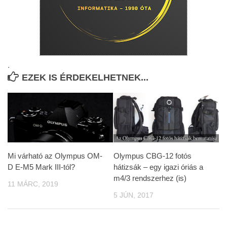
.
EZEK IS ÉRDEKELHETNEK...
Mi várható az Olympus OM-
Olympus CBG-12 fotós
D E-M5 Mark III-tól?
hátizsák – egy igazi óriás a
m4/3 rendszerhez (is)
11 MÁRC, 2019
5 JÚN, 2017