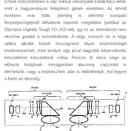
Ennek köszönhetően a váz sokkal vékonyabb kialakítású lehet,
mint a hagyományos felépítésű gépek esetében. Az elmúlt
években már több, jelenleg is elérhető kompakt
fényképezőgépnél láthattunk hasonló megoldást (például az
Olympus régebbi Tough TG-310-nél), így ez az elrendezés nem
okozhat gondot a mérnököknek. A négy szenzor és a négy
optika alkotta képek összegzése olyan képminőséget
eredményezhet, mint amilyet egy jóval nagyobb képérzékelős
készülékkel készítettünk volna. Persze, itt nincs vége az
előnyök listájának: kimagaslóan alacsony zajszintet is
elérhetünk, vagy a képkészítés után is eldönthetjük, hol legyen
a fotón az élesség.