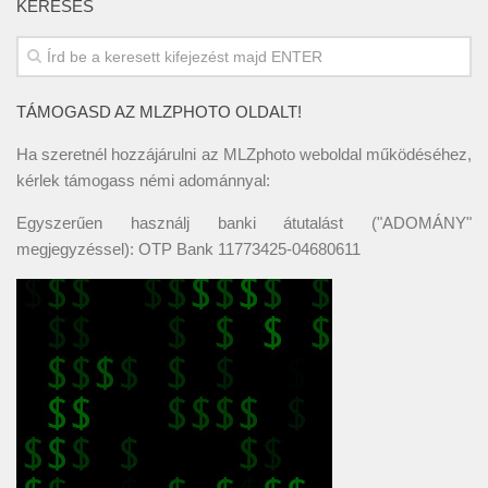
KERESÉS
TÁMOGASD AZ MLZPHOTO OLDALT!
Ha szeretnél hozzájárulni az MLZphoto weboldal működéséhez,
kérlek támogass némi adománnyal:
Egyszerűen használj banki átutalást ("ADOMÁNY"
megjegyzéssel): OTP Bank 11773425-04680611