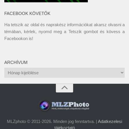
FACEBOOK KÖVETŐK
Ha tetszik az oldal és naprakész információkat akarsz olvasni a
témában, kérlek, nyomd meg a Tetszik gombot és kövess a
Facebookon
is!
ARCHÍVUM
Archívum
MLZphoto © 2011-2026. Minden jog fenntartva. |
Adatkezelesi
tájékoztató