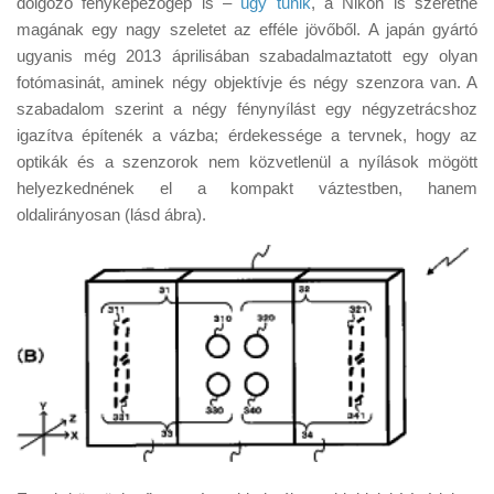
dolgozó fényképezőgép is –
úgy tűnik
, a Nikon is szeretne
Tanácsok
magának egy nagy szeletet az efféle jövőből. A japán gyártó
Érdekességek
ugyanis még 2013 áprilisában szabadalmaztatott egy olyan
fotómasinát, aminek négy objektívje és négy szenzora van. A
Helyszíni Riport
szabadalom szerint a négy fénynyílást egy négyzetrácshoz
E-BB
igazítva építenék a vázba; érdekessége a tervnek, hogy az
optikák és a szenzorok nem közvetlenül a nyílások mögött
helyezkednének el a kompakt váztestben, hanem
oldalirányosan (lásd ábra).