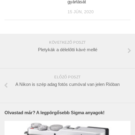
gyártását
15 JÚN, 2020
KÖVETKEZŐ POSZT
Pletykák a délelőtti kávé mellé
ELŐZŐ POSZT
A Nikon is szép adag fotós cumóval van jelen Rióban
Olvastad már? A legpörgősebb Sigma anyagok!