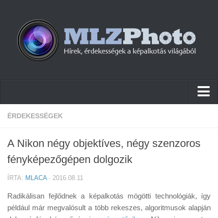
Hírek
ÉRDEKESSÉGEK
Pletykák
A Nikon négy objektíves, négy szenzoros
Cikkek
fényképezőgépen dolgozik
Szoftver
ÍRTA:
MLACA
· 2016.08.11
Firmware
Radikálisan fejlődnek a képalkotás mögötti technológiák, így
Tudástár
például már megvalósult a több rekeszes, algoritmusok alapján