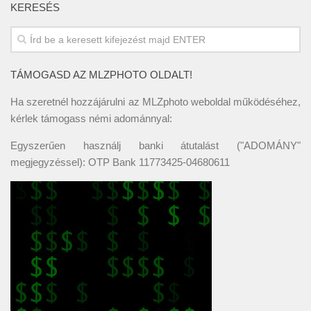
KERESÉS
TÁMOGASD AZ MLZPHOTO OLDALT!
Ha szeretnél hozzájárulni az MLZphoto weboldal működéséhez,
kérlek támogass némi adománnyal:
Egyszerűen használj banki átutalást ("ADOMÁNY"
megjegyzéssel): OTP Bank 11773425-04680611