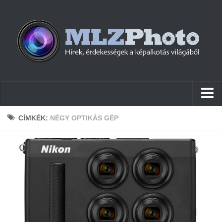
Hírek
CÍMKÉK:
NÉGY OPTIKÁS GÉP
Pletykák
Cikkek
Szoftver
Firmware
Tudástár