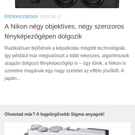
Tanácsok
Érdekességek
ÉRDEKESSÉGEK
2016.08.11
Helyszíni Riport
A Nikon négy objektíves, négy szenzoros
fényképezőgépen dolgozik
E-BB
Radikálisan fejlődnek a képalkotás mögötti technológiák,
így például már megvalósult a több rekeszes, algoritmusok
alapján dolgozó fényképezőgép is – úgy tűnik, a Nikon is
szeretne magának egy nagy szeletet az efféle jövőből. A
japán...
Olvastad már? A legpörgősebb Sigma anyagok!