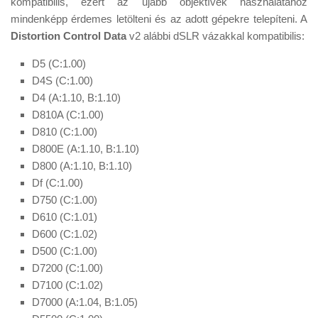
kompatibilis, ezért az újabb objektívek használatához
Tanácsok
mindenképp érdemes letölteni és az adott gépekre telepíteni. A
Érdekességek
Distortion Control Data
v2 alábbi dSLR vázakkal kompatibilis:
Helyszíni Riport
D5 (C:1.00)
D4S (C:1.00)
E-BB
D4 (A:1.10, B:1.10)
D810A (C:1.00)
D810 (C:1.00)
D800E (A:1.10, B:1.10)
D800 (A:1.10, B:1.10)
Df (C:1.00)
D750 (C:1.00)
D610 (C:1.01)
D600 (C:1.02)
D500 (C:1.00)
D7200 (C:1.00)
D7100 (C:1.02)
D7000 (A:1.04, B:1.05)