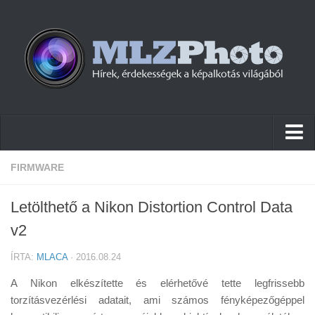
Hírek
FIRMWARE
Pletykák
Letölthető a Nikon Distortion Control Data
Cikkek
v2
Szoftver
ÍRTA:
MLACA
· 2016.08.24
Firmware
A Nikon elkészítette és elérhetővé tette legfrissebb
Tudástár
torzításvezérlési adatait, ami számos fényképezőgéppel