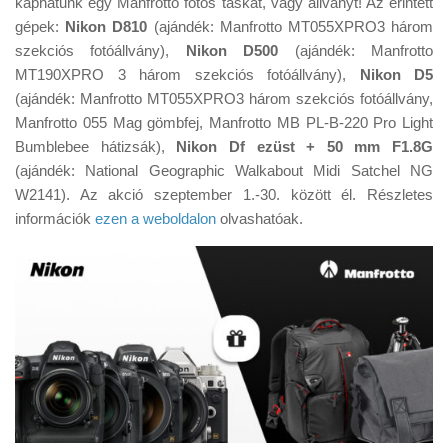
kaphatunk egy Manfrotto fotós táskát, vagy állványt! Az érintett
Tanácsok
gépek:
Nikon D810
(ajándék: Manfrotto MT055XPRO3 három
Érdekességek
szekciós fotóállvány),
Nikon D500
(ajándék: Manfrotto
MT190XPRO 3 három szekciós fotóállvány),
Nikon D5
Helyszíni Riport
(ajándék: Manfrotto MT055XPRO3 három szekciós fotóállvány,
E-BB
Manfrotto 055 Mag gömbfej, Manfrotto MB PL-B-220 Pro Light
Bumblebee hátizsák),
Nikon Df ezüst + 50 mm F1.8G
(ajándék: National Geographic Walkabout Midi Satchel NG
W2141). Az akció szeptember 1.-30. között él. Részletes
információk
ezen a weboldalon
olvashatóak.