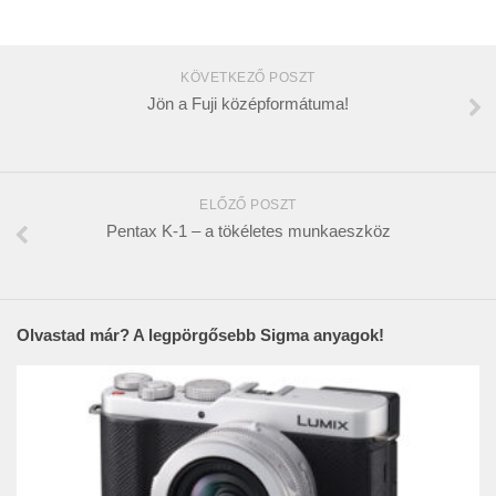
KÖVETKEZŐ POSZT
Jön a Fuji középformátuma!
ELŐZŐ POSZT
Pentax K-1 – a tökéletes munkaeszköz
Olvastad már? A legpörgősebb Sigma anyagok!