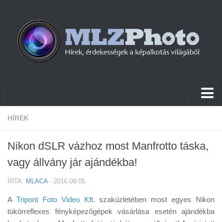
Hírek
HÍREK
Pletykák
Nikon dSLR vázhoz most Manfrotto táska,
Cikkek
vagy állvány jár ajándékba!
Szoftver
ÍRTA:
MLACA
· 2016.09.05
Firmware
A
Tripont Foto Video Kft.
szaküzletében most egyes Nikon
Tudástár
tükörreflexes fényképezőgépek vásárlása esetén ajándékba