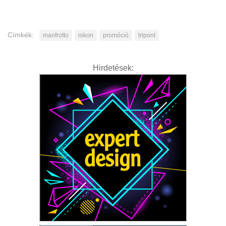
Címkék:
manfrotto
nikon
promóció
tripont
Hirdetések: