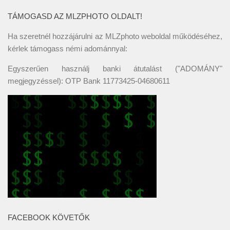
TÁMOGASD AZ MLZPHOTO OLDALT!
Ha szeretnél hozzájárulni az MLZphoto weboldal működéséhez,
kérlek támogass némi adománnyal:
Egyszerűen használj banki átutalást ("ADOMÁNY"
megjegyzéssel): OTP Bank 11773425-04680611
FACEBOOK KÖVETŐK