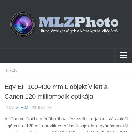
Hírek
HÍREK
Pletykák
Egy EF 100-400 mm L objektív lett a
Cikkek
Canon 120 milliomodik optikája
Szoftver
ÍRTA:
MLACA
· 2016.09.09
Firmware
A Canon újabb mérföldkőhöz érkezett: a japán vállalatnál
Tudástár
legördült a 120 milliomodik cserélhető objektív a gyártósorokról