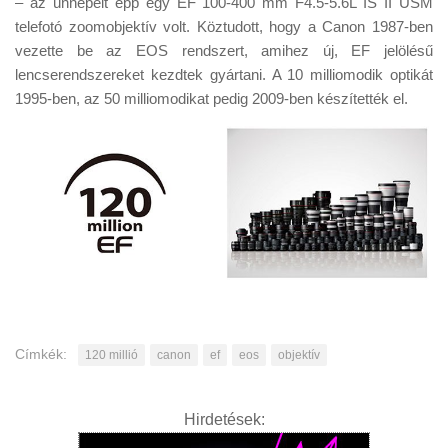
– az ünnepelt épp egy EF 100-400 mm F4.5-5.6L IS II USM
Tanácsok
telefotó zoomobjektív volt. Köztudott, hogy a Canon 1987-ben
Érdekességek
vezette be az EOS rendszert, amihez új, EF jelölésű
lencserendszereket kezdtek gyártani. A 10 milliomodik optikát
Helyszíni Riport
1995-ben, az 50 milliomodikat pedig 2009-ben készítették el.
E-BB
Címkék:
120 millió
canon
ef
eos
objektív
Hirdetések: