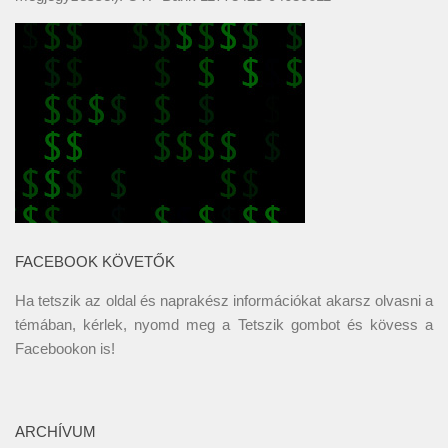
FACEBOOK KÖVETŐK
Ha tetszik az oldal és naprakész információkat akarsz olvasni a
témában, kérlek, nyomd meg a Tetszik gombot és kövess a
Facebookon
is!
ARCHÍVUM