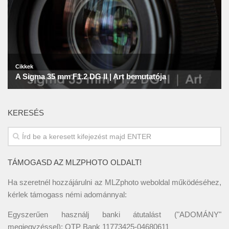
KERESÉS
TÁMOGASD AZ MLZPHOTO OLDALT!
Ha szeretnél hozzájárulni az MLZphoto weboldal működéséhez,
kérlek támogass némi adománnyal:
Egyszerűen használj banki átutalást ("ADOMÁNY"
megjegyzéssel): OTP Bank 11773425-04680611