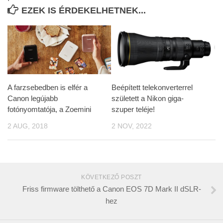
EZEK IS ÉRDEKELHETNEK...
A farzsebedben is elfér a
Beépített telekonverterrel
Canon legújabb
született a Nikon giga-
fotónyomtatója, a Zoemini
szuper teléje!
2 AUG, 2018
2 NOV, 2022
KÖVETKEZŐ POSZT
Friss firmware tölthető a Canon EOS 7D Mark II dSLR-
hez