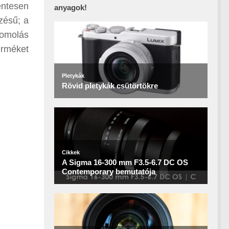
entesen
anyagok!
zésű; a
oomolás
erméket