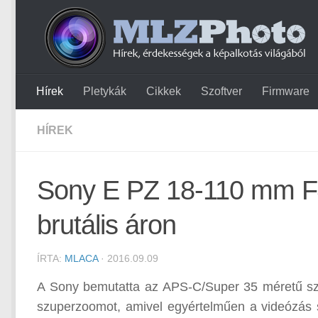
Hírek
Pletykák
Cikkek
Szoftver
Firmware
HÍREK
Sony E PZ 18-110 mm F
brutális áron
ÍRTA:
MLACA
· 2016.09.09
A Sony bemutatta az APS-C/Super 35 méretű sze
szuperzoomot, amivel egyértelműen a videózás sz