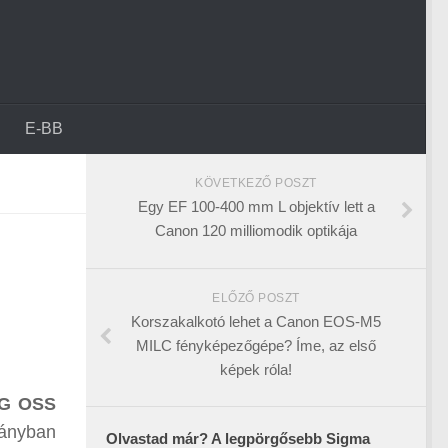
E-BB
KÖVETKEZŐ POSZT
Egy EF 100-400 mm L objektív lett a
Canon 120 milliomodik optikája
ELŐZŐ POSZT
Korszakalkotó lehet a Canon EOS-M5
MILC fényképezőgépe? Íme, az első
képek róla!
 G OSS
mányban
Olvastad már? A legpörgősebb Sigma