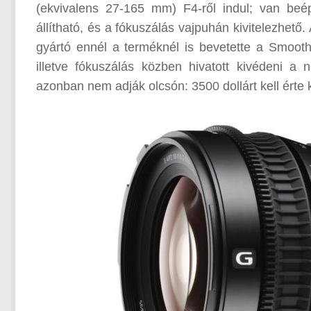
(ekvivalens 27-165 mm) F4-ről indul; van beép
állítható, és a fókuszálás vajpuhán kivitelezhet
gyártó ennél a terméknél is bevetette a Smooth
illetve fókuszálás közben hivatott kivédeni a
azonban nem adják olcsón: 3500 dollárt kell érte 