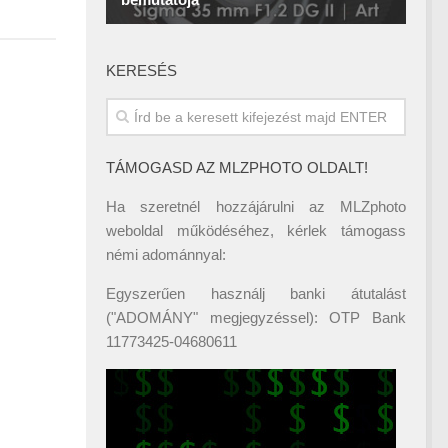
KERESÉS
TÁMOGASD AZ MLZPHOTO OLDALT!
Ha szeretnél hozzájárulni az MLZphoto
weboldal működéséhez, kérlek támogass
némi adománnyal:
Egyszerűen használj banki átutalást
("ADOMÁNY" megjegyzéssel): OTP Bank
11773425-04680611