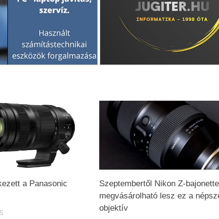
kezett a Panasonic
Szeptembertől Nikon Z-bajonettel
megvásárolható lesz ez a népsz
objektív
5