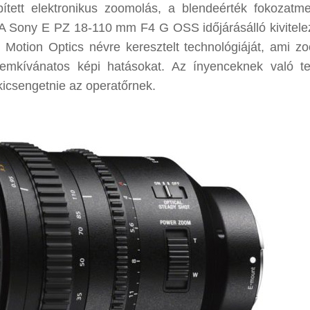
ített elektronikus zoomolás, a blendeérték fokozatm
ő. A Sony E PZ 18-110 mm F4 G OSS időjárásálló kivitele
 Motion Optics névre keresztelt technológiáját, ami z
 nemkívánatos képi hatásokat. Az ínyenceknek való t
kicsengetnie az operatőrnek.