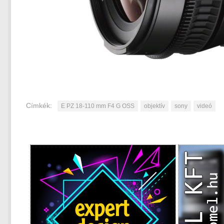
Címkék:
E PZ 18-110 mm F4 G OSS
objektív
sony
videó