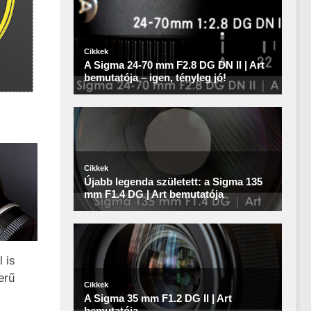
 is
erű