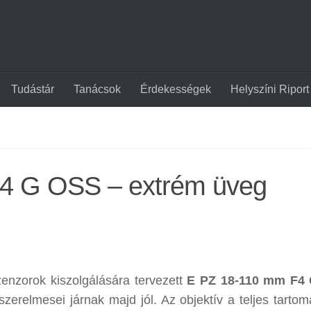
Tudástár
Tanácsok
Érdekességek
Helyszíni Riport
4 G OSS – extrém üveg
nzorok kiszolgálására tervezett
E PZ 18-110 mm F4
erelmesei járnak majd jól. Az objektív a teljes tarto