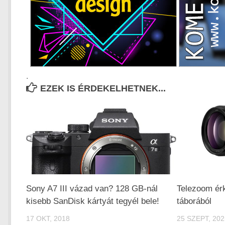
.
EZEK IS ÉRDEKELHETNEK...
Sony A7 III vázad van? 128 GB-nál
Telezoom ér
kisebb SanDisk kártyát tegyél bele!
táborából
17 OKT, 2018
25 SZEPT, 202