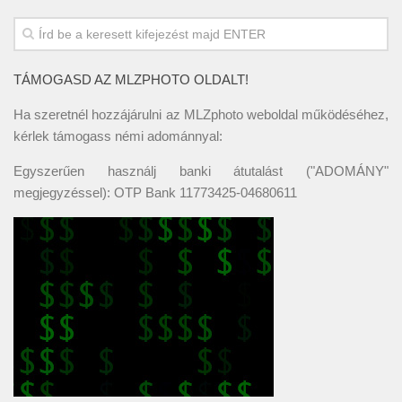
TÁMOGASD AZ MLZPHOTO OLDALT!
Ha szeretnél hozzájárulni az MLZphoto weboldal működéséhez,
kérlek támogass némi adománnyal:
Egyszerűen használj banki átutalást ("ADOMÁNY"
megjegyzéssel): OTP Bank 11773425-04680611