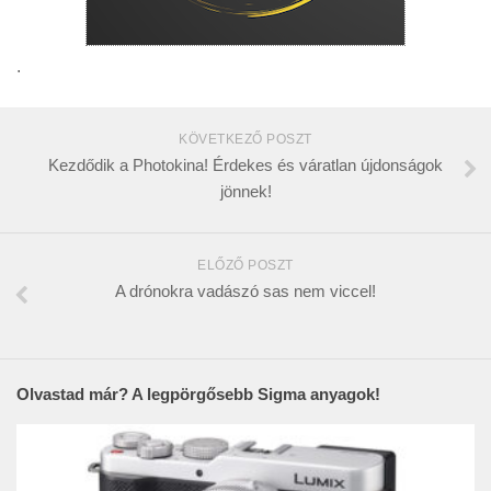
.
KÖVETKEZŐ POSZT
Kezdődik a Photokina! Érdekes és váratlan újdonságok
jönnek!
ELŐZŐ POSZT
A drónokra vadászó sas nem viccel!
Olvastad már? A legpörgősebb Sigma anyagok!