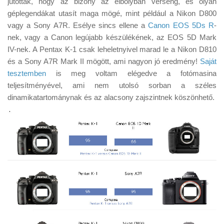
jutottak, hogy az bizony az élbolyban verseng, és olyan
Tanácsok
géplegendákat utasít maga mögé, mint például a Nikon D800
Érdekességek
vagy a Sony A7R. Esélye sincs ellene a
Canon EOS 5Ds R
-
nek, vagy a Canon legújabb készülékének, az EOS 5D Mark
Helyszíni Riport
IV-nek. A Pentax K-1 csak leheletnyivel marad le a Nikon D810
E-BB
és a Sony A7R Mark II mögött, ami nagyon jó eredmény!
Saját
tesztemben
is meg voltam elégedve a fotómasina
teljesítményével, ami nem utolsó sorban a széles
dinamikatartománynak és az alacsony zajszintnek köszönhető.