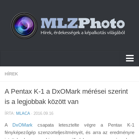
Hírek
HÍREK
Pletykák
A Pentax K-1 a DxOMark mérései szerint
Cikkek
is a legjobbak között van
Szoftver
ÍRTA:
MLACA
· 2016.09.16
Firmware
A
DxOMark
csapata letesztelte végre a Pentax K-1
Tudástár
fényképezőgép szenzorteljesítményét, és arra az eredményre