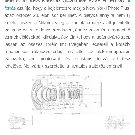
shift
és az
AF-S NIKKOR 70–200 mm F2.8E FL ED VR
.
A
Tanácsok
forrás
azt írja, hogy a bejelentésre még a New Yorki Photo Plus,
Érdekességek
azaz október 20. előtt sor kerülhet. A pletyka annyira nem új
keletű, hiszen a Nikon elvileg a Photokina ideje alatt jelentette
Helyszíni Riport
volna be ezt a két lencserendszert, ám ez valamiért elmaradt. A
E-BB
termékjelölésekből kiindulva úgy tűnik, hogy a japán gyártó szép
lassan az összes (prémium) üvegében lecseréli a korábbi
mechanikus rekeszvezérlést, és áttér az elektromágneses
változatra, ami pontosabb és konstans íriszállítást tesz
lehetővé. No, várjuk szeretettel a hivatalos sajtóközleményt!