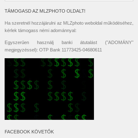
TÁMOGASD AZ MLZPHOTO OLDALT!
Ha szeretnél hozzájárulni az MLZphoto weboldal működéséhez,
kérlek támogass némi adománnyal:
Egyszerűen használj banki átutalást ("ADOMÁNY"
megjegyzéssel): OTP Bank 11773425-04680611
FACEBOOK KÖVETŐK