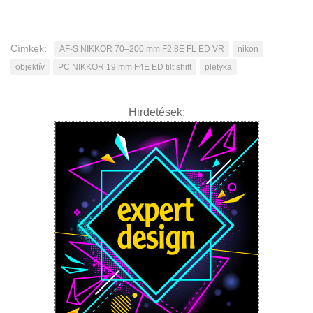
Címkék:
AF-S NIKKOR 70–200 mm F2.8E FL ED VR
nikon
objektív
PC NIKKOR 19 mm F4E ED tilt shift
pletyka
Hirdetések: