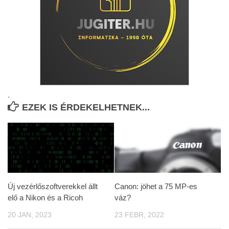
.
EZEK IS ÉRDEKELHETNEK...
Új vezérlőszoftverekkel állt
Canon: jöhet a 75 MP-es
elő a Nikon és a Ricoh
váz?
20 JAN, 2023
23 FEBR, 2022