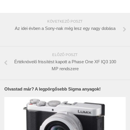
KÖVETKEZŐ POSZT
Az idei évben a Sony-nak még lesz egy nagy dobása
ELŐZŐ POSZT
Értéknövelő frissítést kapott a Phase One XF IQ3 100
MP rendszere
Olvastad már? A legpörgősebb Sigma anyagok!