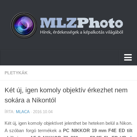
Hírek
PLETYKÁK
Pletykák
Két új, igen komoly objektív érkezhet nem
Cikkek
sokára a Nikontól
Szoftver
ÍRTA:
MLACA
· 2016.10.04
Firmware
Két új, igen komoly objektívet jelenthet be heteken belül a Nikon.
Tudástár
A szóban forgó termékek a
PC NIKKOR 19 mm F4E ED tilt