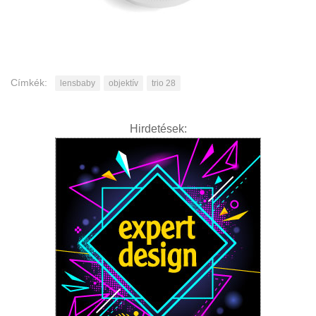
Címkék:
lensbaby
objektív
trio 28
Hirdetések: