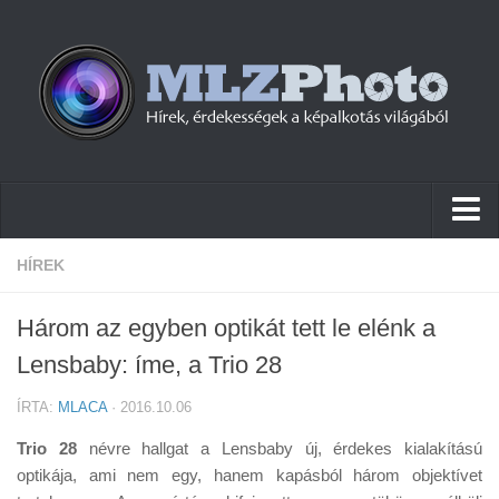
Hírek
HÍREK
Pletykák
Három az egyben optikát tett le elénk a
Cikkek
Lensbaby: íme, a Trio 28
Szoftver
ÍRTA:
MLACA
· 2016.10.06
Firmware
Trio 28
névre hallgat a Lensbaby új, érdekes kialakítású
Tudástár
optikája, ami nem egy, hanem kapásból három objektívet