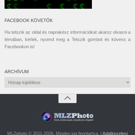
FACEBOOK KÖVETŐK
Ha tetszik az oldal és naprakész információkat akarsz olvasni a
témában, kérlek, nyomd meg a Tetszik gombot és kövess a
Facebookon
is!
ARCHÍVUM
Archívum
MLZphoto © 2011-2026. Minden jog fenntartva. |
Adatkezelesi