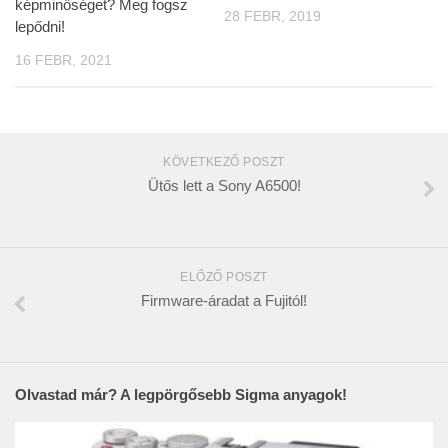
képminőséget? Meg fogsz
28 FEBR, 2019
lepődni!
16 FEBR, 2021
KÖVETKEZŐ POSZT
Ütős lett a Sony A6500!
ELŐZŐ POSZT
Firmware-áradat a Fujitól!
Olvastad már? A legpörgősebb Sigma anyagok!