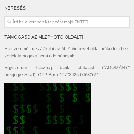
KERESÉS
TÁMOGASD AZ MLZPHOTO OLDALT!
Ha szeretnél hozzájárulni az MLZphoto weboldal működéséhez,
kérlek támogass némi adománnyal:
Egyszerűen használj banki átutalást ("ADOMÁNY"
megjegyzéssel): OTP Bank 11773425-04680611