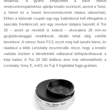
tartalmaz. A gyártó kifejezetten a tükör nélküli
Tanácsok
rendszerkompaktokhoz ajánlja kreatív eszközét, amivel a Twist,
Érdekességek
a Velvet és a Sweet lencserendszerek hatása utánozható.
Ehhez a fotósnak csupán egy-egy kattintással kell elforgatnia a
Helyszíni Riport
speciális frontlencsét, ami egy revolver dobjára hasonlít. A Trio
E-BB
28 – amint az nevéből is kiderül – ekvivalens 28 mm-es
gyújtótávolsággal rendelkezik, ideális tehát elég sokféle
bevetésre. A rekesz fixen F3.5, ezzel meg kell tanulni bánni, és
ráadásul a többi Lensbaby esszenciális része, hogy a kreatív
vadulás közben a blendeérték váltásával befolyásolhassuk a
képi hatást. A Trio 28 280 dolláros áron már előrendelhető; a
Lensbaby Sony E, m4/3, és Fuji X foglalattal fogja gyártani.