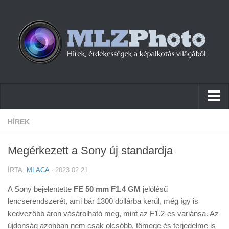
Hírek
HÍREK
Pletykák
Megérkezett a Sony új standardja
Cikkek
ÍRTA:
MLACA
· 2023.02.21
Szoftver
A Sony bejelentette
FE 50 mm F1.4 GM
jelölésű
Firmware
lencserendszerét, ami bár 1300 dollárba kerül, még így is
kedvezőbb áron vásárolható meg, mint az F1.2-es variánsa. Az
Tudástár
újdonság azonban nem csak olcsóbb, tömege és terjedelme is