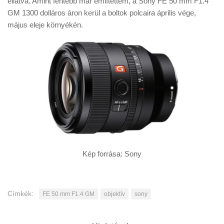
ellátva. Amint fentebb már említettem, a Sony FE 50 mm F1.4
GM 1300 dolláros áron kerül a boltok polcaira április vége,
május eleje környékén.
Kép forrása: Sony
Címkék:
FE 50 mm F1.4 GM
objektív
sony