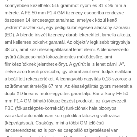
Tanácsok
könnyebben kezelhető: 516 grammot nyom és 81 x 96 mm a
mérete. A FE 50 mm F1.4 GM tizenegy csoportba rendezve
Érdekességek
összesen 14 lencsetagot tartalmaz, amelyek közül kettő
Helyszíni Riport
„extrém” aszférikus, egy pedig különlegesen alacsony szórású
(ED). A blende íriszét tizenegy darab lekerekített lamella alkotja,
E-BB
ami kellemes bokeh-t garantál. Az objektív legkisebb tárgytávja
38 cm, amit kézi élességállítással lehet elérni. A blendevezérlő
gyűrű átkapcsolható fokozatmentes működésűre, ami
filmkészítőknek jelenthet előnyt. A gyűrűt le is lehet zárni „A”,
illetve azon kívüli pozícióba, így akaratlanul nem tudjuk elállítani
a beállított rekeszértéket. A legnagyobb nagyítás 0,18-szoros; a
szűrőmenet átmérője 67 mm. Az élességállítás gyors menetét a
dupla XD lineáris motor-együttes garantálja. Bár a Sony FE 50
mm F1.4 GM látható fókuszlégzést produkál, az úgynevezett
FBC (fókuszlégzés-korrekció) funkciónak hála bizonyos
vázakkal automatikusan korrigálódik a látószög változása
(képvágással). Csakúgy, mint a többi GM jelölésű
lencserendszer, ez is por- és cseppálló szigeteléssel van