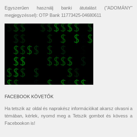
Egyszerűen használj banki átutalást ("ADOMÁNY"
megjegyzéssel): OTP Bank 11773425-04680611
FACEBOOK KÖVETŐK
Ha tetszik az oldal és naprakész információkat akarsz olvasni a
témában, kérlek, nyomd meg a Tetszik gombot és kövess a
Facebookon
is!