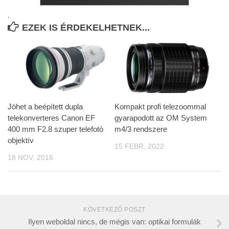
.
EZEK IS ÉRDEKELHETNEK...
Jöhet a beépített dupla
Kompakt profi telezoommal
telekonverteres Canon EF
gyarapodott az OM System
400 mm F2.8 szuper telefotó
m4/3 rendszere
objektív
15 FEBR, 2022
18 NOV, 2016
KÖVETKEZŐ POSZT
Ilyen weboldal nincs, de mégis van: optikai formulák