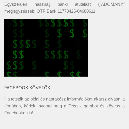
Egyszerűen használj banki átutalást ("ADOMÁNY"
megjegyzéssel): OTP Bank 11773425-04680611
FACEBOOK KÖVETŐK
Ha tetszik az oldal és naprakész információkat akarsz olvasni a
témában, kérlek, nyomd meg a Tetszik gombot és kövess a
Facebookon
is!