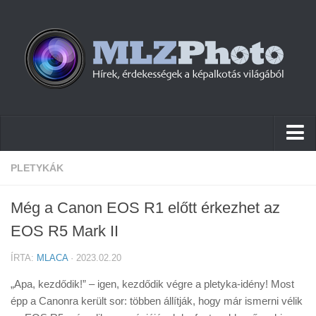
Hírek
PLETYKÁK
Pletykák
Még a Canon EOS R1 előtt érkezhet az
Cikkek
EOS R5 Mark II
Szoftver
ÍRTA:
MLACA
· 2023.02.20
Firmware
„Apa, kezdődik!” – igen, kezdődik végre a pletyka-idény! Most
Tudástár
épp a Canonra került sor: többen állítják, hogy már ismerni vélik