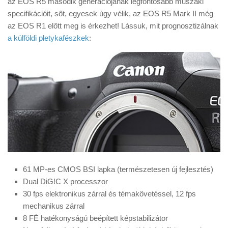
az EOS R5 második generációjának legfontosabb műszaki
Tanácsok
specifikációit, sőt, egyesek úgy vélik, az EOS R5 Mark II még
Érdekességek
az EOS R1 előtt meg is érkezhet! Lássuk, mit prognosztizálnak
a külföldi pletykafészkek
:
Helyszíni Riport
E-BB
61 MP-es CMOS BSI lapka (természetesen új fejlesztés)
Dual DiG!C X processzor
30 fps elektronikus zárral és témakövetéssel, 12 fps
mechanikus zárral
8 FÉ hatékonyságú beépített képstabilizátor