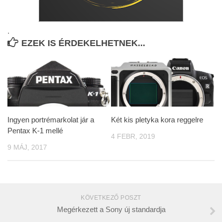
.
EZEK IS ÉRDEKELHETNEK...
Ingyen portrémarkolat jár a
Két kis pletyka kora reggelre
Pentax K-1 mellé
4 FEBR, 2019
9 MÁJ, 2017
KÖVETKEZŐ POSZT
Megérkezett a Sony új standardja