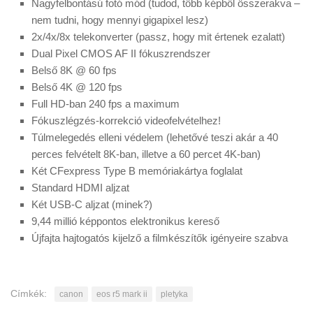
Nagyfelbontású fotó mód (tudod, több képből összerakva –
nem tudni, hogy mennyi gigapixel lesz)
2x/4x/8x telekonverter (passz, hogy mit értenek ezalatt)
Dual Pixel CMOS AF II fókuszrendszer
Belső 8K @ 60 fps
Belső 4K @ 120 fps
Full HD-ban 240 fps a maximum
Fókuszlégzés-korrekció videofelvételhez!
Túlmelegedés elleni védelem (lehetővé teszi akár a 40
perces felvételt 8K-ban, illetve a 60 percet 4K-ban)
Két CFexpress Type B memóriakártya foglalat
Standard HDMI aljzat
Két USB-C aljzat (minek?)
9,44 millió képpontos elektronikus kereső
Újfajta hajtogatós kijelző a filmkészítők igényeire szabva
Címkék:
canon
eos r5 mark ii
pletyka