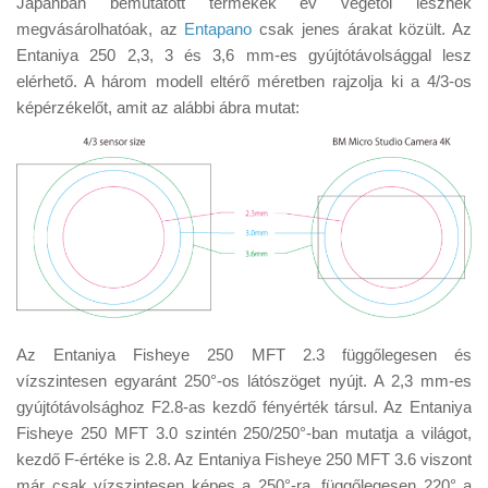
Japánban bemutatott termékek év végétől lesznek
Tanácsok
megvásárolhatóak, az
Entapano
csak jenes árakat közült. Az
Érdekességek
Entaniya 250 2,3, 3 és 3,6 mm-es gyújtótávolsággal lesz
elérhető. A három modell eltérő méretben rajzolja ki a 4/3-os
Helyszíni Riport
képérzékelőt, amit az alábbi ábra mutat:
E-BB
Az Entaniya Fisheye 250 MFT 2.3 függőlegesen és
vízszintesen egyaránt 250°-os látószöget nyújt. A 2,3 mm-es
gyújtótávolsághoz F2.8-as kezdő fényérték társul. Az Entaniya
Fisheye 250 MFT 3.0 szintén 250/250°-ban mutatja a világot,
kezdő F-értéke is 2.8. Az Entaniya Fisheye 250 MFT 3.6 viszont
már csak vízszintesen képes a 250°-ra, függőlegesen 220° a