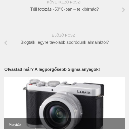
KÖVETKEZŐ POSZT
Téli fotózás -50°C-ban – te kibírnád?
ELŐZŐ POSZT
Blogtalk: egyre távolabb sodródunk álmainktól?
Olvastad már? A legpörgősebb Sigma anyagok!