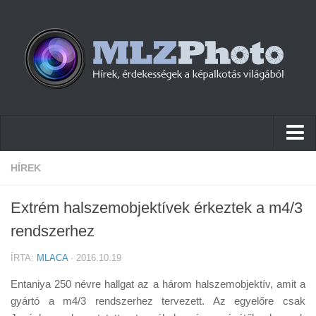
Hírek
HÍREK
Pletykák
Extrém halszemobjektívek érkeztek a m4/3
Cikkek
rendszerhez
Szoftver
ÍRTA:
MLACA
· 2016.10.19
Firmware
Entaniya 250 névre hallgat az a három halszemobjektív, amit a
Tudástár
gyártó a m4/3 rendszerhez tervezett. Az egyelőre csak