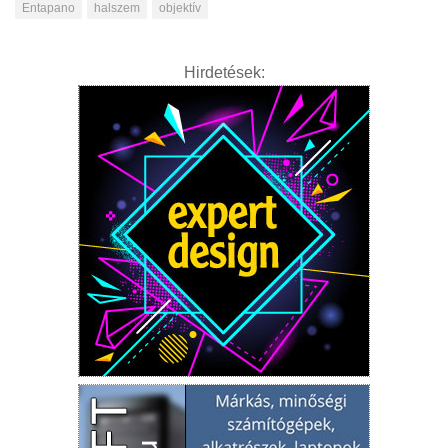
Entapano
halszem
objektív
Hirdetések: