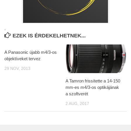
.
EZEK IS ÉRDEKELHETNEK...
A Panasonic újabb m4/3-os
objektíveket tervez
29 NOV, 2013
A Tamron frissítette a 14-150
mm-es m4/3-os optikájának
a szoftverét
2 AUG, 2017