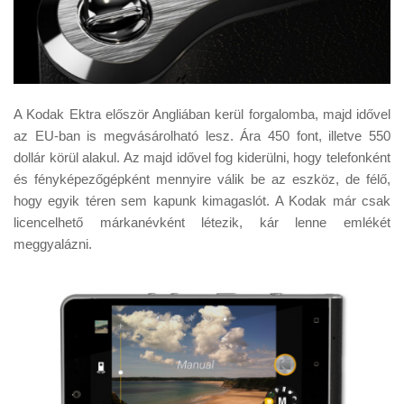
A Kodak Ektra először Angliában kerül forgalomba, majd idővel
az EU-ban is megvásárolható lesz. Ára 450 font, illetve 550
dollár körül alakul. Az majd idővel fog kiderülni, hogy telefonként
és fényképezőgépként mennyire válik be az eszköz, de félő,
hogy egyik téren sem kapunk kimagaslót. A Kodak már csak
licencelhető márkanévként létezik, kár lenne emlékét
meggyalázni.