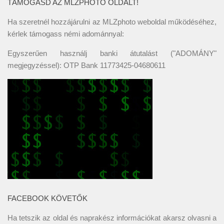
TÁMOGASD AZ MLZPHOTO OLDALT!
Ha szeretnél hozzájárulni az MLZphoto weboldal működéséhez,
kérlek támogass némi adománnyal:
Egyszerűen használj banki átutalást ("ADOMÁNY"
megjegyzéssel): OTP Bank 11773425-04680611
FACEBOOK KÖVETŐK
Ha tetszik az oldal és naprakész információkat akarsz olvasni a