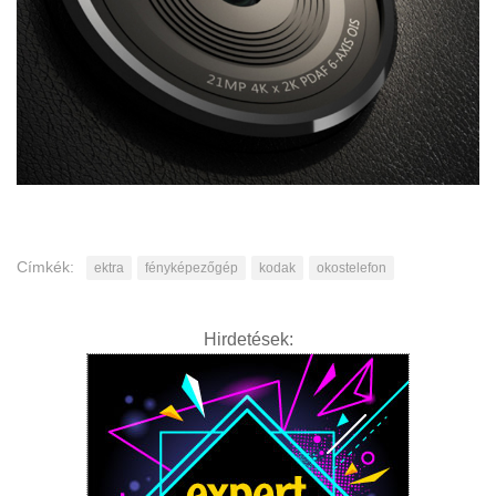
Címkék:
ektra
fényképezőgép
kodak
okostelefon
Hirdetések: