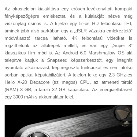
Az okostelefon kialakítása egy erősen levékonyított kompakt
fényképezőgépre emlékeztet, és a külalakját nézve még
viszonylag csinos is. A kijelző egy 5”-os HD felbontású TFT,
aminek jobb alsó sarkában egy a „dSLR vázakra emlékeztető”
módválasztó tárcsa látható. 4K felbontású videókat is
rögzíthetünk az állóképek mellett, és van egy „Super 8”
klasszikus film mód is. Az Android 6.0 Marshmallow OS alá
telepítve kapjuk a Snapseed képszerkesztőt, egy integrált
nyomtató alkalmazást, képmegosztó funkciókat és nem utolsó
sorban optikai képstabilizátort. A telefon lelke egy 2,3 GHz-es
Helio X-20 Decacore (tíz magos) CPU, az átmeneti tároló
(RAM) 3 GB, a tároló 32 GB kapacitású. Az energiaellátásért
egy 3000 mAh-s akkumulátor felel.