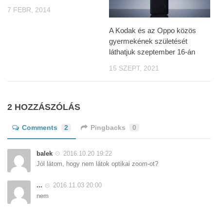
7 FEBR, 2014
A Kodak és az Oppo közös
gyermekének születését
láthatjuk szeptember 16-án
15 SZEPT, 2021
2 HOZZÁSZÓLÁS
Comments
2
Pingbacks
0
balek
2016.10.20 19:22
Jól látom, hogy nem látok optikai zoom-ot?
...
2016.11.03 20:00
nem