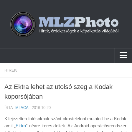
Hírek
HÍREK
Pletykák
Az Ektra lehet az utolsó szeg a Kodak
Cikkek
koporsójában
Szoftver
ÍRTA:
MLACA
· 2016.10.20
Firmware
Kifejezetten fotósoknak szánt okostelefont mutatott be a Kodak,
Tudástár
amit „
Ektra
” névre kereszteltek. Az Android operációsrendszert