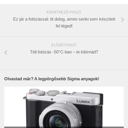
KÖVETKEZŐ POSZT
Ez jár a fotózással: öt dolog, amire senki sem készített
fel téged!
ELŐZŐ POSZT
Téli fotózás -50°C-ban – te kibírnád?
Olvastad már? A legpörgősebb Sigma anyagok!