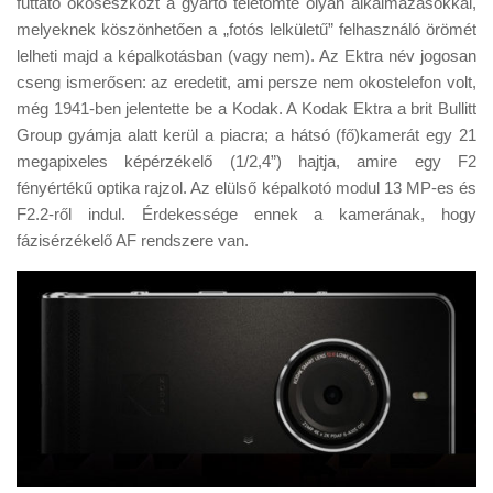
futtató okoseszközt a gyártó teletömte olyan alkalmazásokkal,
Tanácsok
melyeknek köszönhetően a „fotós lelkületű” felhasználó örömét
Érdekességek
lelheti majd a képalkotásban (vagy nem). Az Ektra név jogosan
cseng ismerősen: az eredetit, ami persze nem okostelefon volt,
Helyszíni Riport
még 1941-ben jelentette be a Kodak. A Kodak Ektra a brit Bullitt
E-BB
Group gyámja alatt kerül a piacra; a hátsó (fő)kamerát egy 21
megapixeles képérzékelő (1/2,4”) hajtja, amire egy F2
fényértékű optika rajzol. Az elülső képalkotó modul 13 MP-es és
F2.2-ről indul. Érdekessége ennek a kamerának, hogy
fázisérzékelő AF rendszere van.