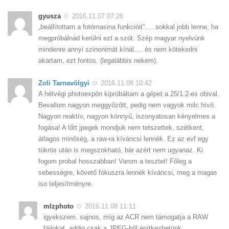
gyusza
2016.11.07 07:26
„beállítottam a fotómasina funkcióit”…..sokkal jobb lenne, ha
megpróbálnád kerülni ezt a szót. Szép magyar nyelvünk
mindenre annyi szinonimát kínál…. és nem kötekedni
akartam, ezt fontos. (legalábbis nekem).
Zoli Tarnavölgyi
2016.11.08 10:42
A hétvégi photoexpón kipróbáltam a gépet a 25/1.2-es obival.
Bevallom nagyon meggyőzőtt, pedig nem vagyok milc hívő.
Nagyon reaktív, nagyon könnyű, iszonyatosan kényelmes a
fogása! A lőtt jpegek mondjuk nem tetszettek, szétkent,
átlagos minőség, a raw-ra kíváncsi lennék. Ez az evf egy
tükrös után is megszokható, bár azért nem ugyanaz. Ki
fogom probal hosszabban! Varom a tesztet! Főleg a
sebességre, követő fókuszra lennék kíváncsi, meg a magas
iso teljesítményre.
mlzphoto
2016.11.08 11:11
igyekszem. sajnos, míg az ACR nem támogatja a RAW
fájlokat, addig csak a JPEG-ből építkezhetünk.