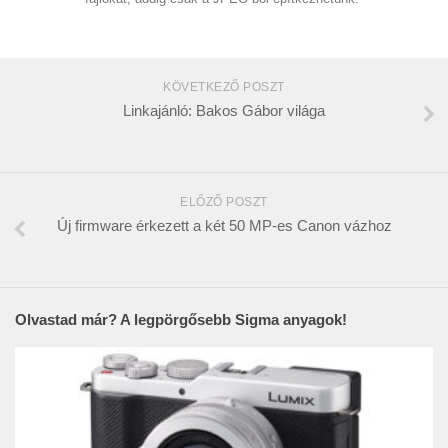
KÖVETKEZŐ POSZT
Linkajánló: Bakos Gábor világa
ELŐZŐ POSZT
Új firmware érkezett a két 50 MP-es Canon vázhoz
Olvastad már? A legpörgősebb Sigma anyagok!