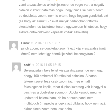
varni a szazalekos akksikijelzesre, de vegre van, a negativ
oldalon viszont hatalmas ongol, hogy nincs se pinch zoom,
se doubletap zoom, nem is ertem, hogy hogyan gondoltak ezt
(es hogy az elmult 6-7 evet melyik barlangban toltottek
okostelefon- es tabletmentesen, egyszeruen hihetetlen, hogy
ekkora ontokonlovest kepesek voltak elkovetni)
Danir
2016.11.05 13:57
pinch zoom, se doubletap zoom? ezt kép visszajátszásnál
érted? nem lehet igy érintőkijelzőnél belenagyítani?
asdf
2016.11.05 15:15
Belenagyitani bele lehet visszajatszasnal, de nem ugy,
ahogy 100 emberbol 99 reflexbol csinalna. A hatso
tekerentyuvel lesz csak zoom (az meg emiatt
foloslegesen kopik, tehat duplan luzerseg volt kihagyni a
pinch es a doubletap zoomot). Utobbi kesobb meg fw
update-tel belerakhato, de ha a touch panel nem
multitouch (marpedig a logika azt diktalja, hogy nem az),
akkor pinch zoom nem lesz soha.