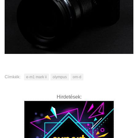
Címkék:
e-m1 mark ii
olympus
om-d
Hirdetések: