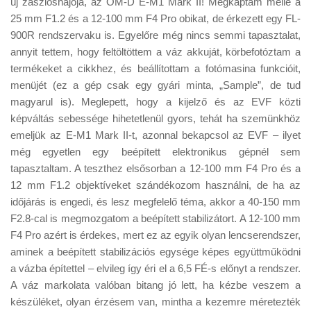
új zászlóshajója, az OM-D E-M1 Mark II! Megkaptam mellé a
Tanácsok
25 mm F1.2 és a 12-100 mm F4 Pro obikat, de érkezett egy FL-
Érdekességek
900R rendszervaku is. Egyelőre még nincs semmi tapasztalat,
annyit tettem, hogy feltöltöttem a váz akkuját, körbefotóztam a
Helyszíni Riport
termékeket a cikkhez, és beállítottam a fotómasina funkcióit,
E-BB
menüjét (ez a gép csak egy gyári minta, „Sample”, de tud
magyarul is). Meglepett, hogy a kijelző és az EVF közti
képváltás sebessége hihetetlenül gyors, tehát ha szemünkhöz
emeljük az E-M1 Mark II-t, azonnal bekapcsol az EVF – ilyet
még egyetlen egy beépített elektronikus gépnél sem
tapasztaltam. A teszthez elsősorban a 12-100 mm F4 Pro és a
12 mm F1.2 objektíveket szándékozom használni, de ha az
időjárás is engedi, és lesz megfelelő téma, akkor a 40-150 mm
F2.8-cal is megmozgatom a beépített stabilizátort. A 12-100 mm
F4 Pro azért is érdekes, mert ez az egyik olyan lencserendszer,
aminek a beépített stabilizációs egysége képes együttműködni
a vázba építettel – elvileg így éri el a 6,5 FÉ-s előnyt a rendszer.
A váz markolata valóban bitang jó lett, ha kézbe veszem a
készüléket, olyan érzésem van, mintha a kezemre méretezték