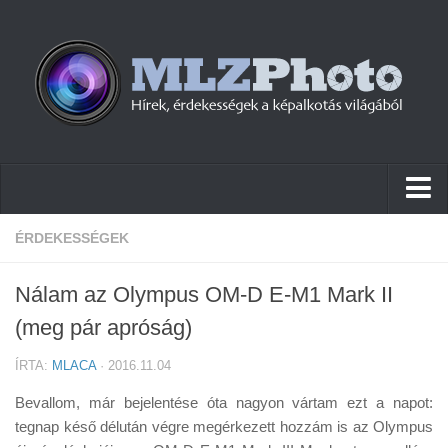
Hírek
ÉRDEKESSÉGEK
Pletykák
Nálam az Olympus OM-D E-M1 Mark II
Cikkek
(meg pár apróság)
Szoftver
ÍRTA:
MLACA
· 2016.11.04
Firmware
Bevallom, már bejelentése óta nagyon vártam ezt a napot:
Tudástár
tegnap késő délután végre megérkezett hozzám is az Olympus