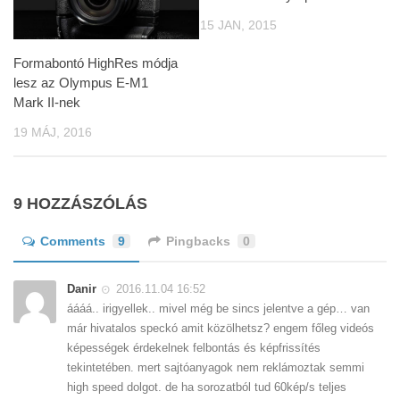
15 JAN, 2015
Formabontó HighRes módja
lesz az Olympus E-M1
Mark II-nek
19 MÁJ, 2016
9 HOZZÁSZÓLÁS
Comments
9
Pingbacks
0
Danir
2016.11.04 16:52
áááá.. irigyellek.. mivel még be sincs jelentve a gép… van
már hivatalos speckó amit közölhetsz? engem főleg videós
képességek érdekelnek felbontás és képfrissítés
tekintetében. mert sajtóanyagok nem reklámoztak semmi
high speed dolgot. de ha sorozatból tud 60kép/s teljes