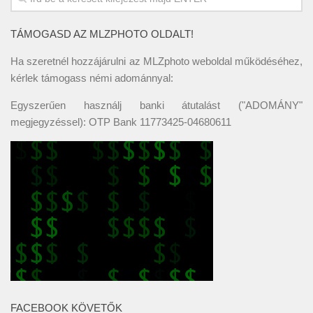
TÁMOGASD AZ MLZPHOTO OLDALT!
Ha szeretnél hozzájárulni az MLZphoto weboldal működéséhez,
kérlek támogass némi adománnyal:
Egyszerűen használj banki átutalást ("ADOMÁNY"
megjegyzéssel): OTP Bank 11773425-04680611
FACEBOOK KÖVETŐK