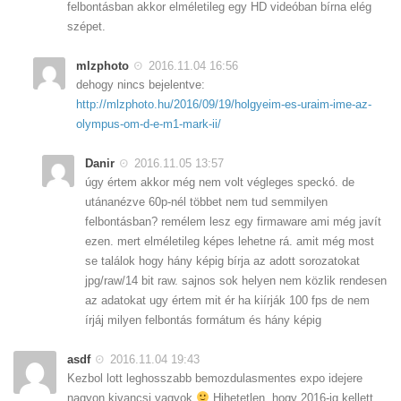
felbontásban akkor elméletileg egy HD videóban bírna elég
szépet.
mlzphoto
2016.11.04 16:56
dehogy nincs bejelentve:
http://mlzphoto.hu/2016/09/19/holgyeim-es-uraim-ime-az-
olympus-om-d-e-m1-mark-ii/
Danir
2016.11.05 13:57
úgy értem akkor még nem volt végleges speckó. de
utánanézve 60p-nél többet nem tud semmilyen
felbontásban? remélem lesz egy firmaware ami még javít
ezen. mert elméletileg képes lehetne rá. amit még most
se találok hogy hány képig bírja az adott sorozatokat
jpg/raw/14 bit raw. sajnos sok helyen nem közlik rendesen
az adatokat ugy értem mit ér ha kiírják 100 fps de nem
írjáj milyen felbontás formátum és hány képig
asdf
2016.11.04 19:43
Kezbol lott leghosszabb bemozdulasmentes expo idejere
nagyon kivancsi vagyok
Hihetetlen, hogy 2016-ig kellett