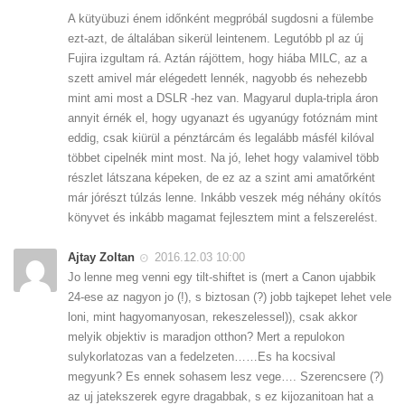
A kütyübuzi énem időnként megpróbál sugdosni a fülembe
ezt-azt, de általában sikerül leintenem. Legutóbb pl az új
Fujira izgultam rá. Aztán rájöttem, hogy hiába MILC, az a
szett amivel már elégedett lennék, nagyobb és nehezebb
mint ami most a DSLR -hez van. Magyarul dupla-tripla áron
annyit érnék el, hogy ugyanazt és ugyanúgy fotóznám mint
eddig, csak kiürül a pénztárcám és legalább másfél kilóval
többet cipelnék mint most. Na jó, lehet hogy valamivel több
részlet látszana képeken, de ez az a szint ami amatőrként
már jórészt túlzás lenne. Inkább veszek még néhány okítós
könyvet és inkább magamat fejlesztem mint a felszerelést.
Ajtay Zoltan
2016.12.03 10:00
Jo lenne meg venni egy tilt-shiftet is (mert a Canon ujabbik
24-ese az nagyon jo (!), s biztosan (?) jobb tajkepet lehet vele
loni, mint hagyomanyosan, rekeszelessel)), csak akkor
melyik objektiv is maradjon otthon? Mert a repulokon
sulykorlatozas van a fedelzeten……Es ha kocsival
megyunk? Es ennek sohasem lesz vege…. Szerencsere (?)
az uj jatekszerek egyre dragabbak, s ez kijozanitoan hat a