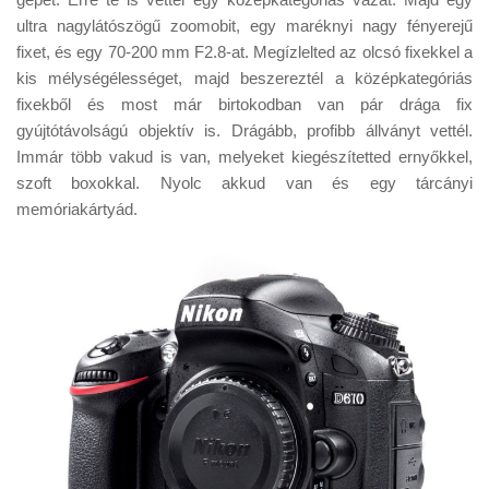
ultra nagylátószögű zoomobit, egy maréknyi nagy fényerejű
fixet, és egy 70-200 mm F2.8-at. Megízlelted az olcsó fixekkel a
kis mélységélességet, majd beszereztél a középkategóriás
fixekből és most már birtokodban van pár drága fix
gyújtótávolságú objektív is. Drágább, profibb állványt vettél.
Immár több vakud is van, melyeket kiegészítetted ernyőkkel,
szoft boxokkal. Nyolc akkud van és egy tárcányi
memóriakártyád.