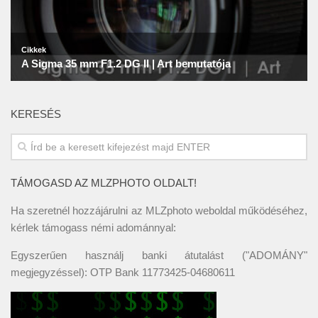
KERESÉS
TÁMOGASD AZ MLZPHOTO OLDALT!
Ha szeretnél hozzájárulni az MLZphoto weboldal működéséhez,
kérlek támogass némi adománnyal:
Egyszerűen használj banki átutalást ("ADOMÁNY"
megjegyzéssel): OTP Bank 11773425-04680611