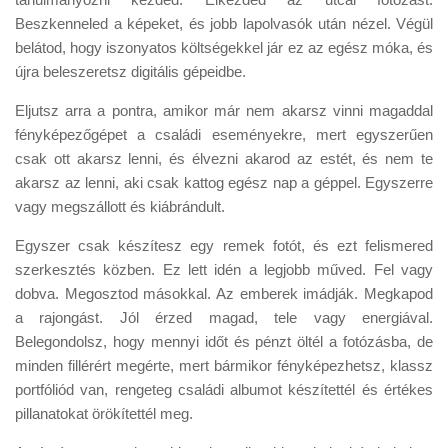
Beszkenneled a képeket, és jobb lapolvasók után nézel. Végül
belátod, hogy iszonyatos költségekkel jár ez az egész móka, és
újra beleszeretsz digitális gépeidbe.
Eljutsz arra a pontra, amikor már nem akarsz vinni magaddal
fényképezőgépet a családi eseményekre, mert egyszerűen
csak ott akarsz lenni, és élvezni akarod az estét, és nem te
akarsz az lenni, aki csak kattog egész nap a géppel. Egyszerre
vagy megszállott és kiábrándult.
Egyszer csak készítesz egy remek fotót, és ezt felismered
szerkesztés közben. Ez lett idén a legjobb műved. Fel vagy
dobva. Megosztod másokkal. Az emberek imádják. Megkapod
a rajongást. Jól érzed magad, tele vagy energiával.
Belegondolsz, hogy mennyi időt és pénzt öltél a fotózásba, de
minden fillérért megérte, mert bármikor fényképezhetsz, klassz
portfóliód van, rengeteg családi albumot készítettél és értékes
pillanatokat örökítettél meg.