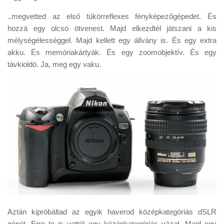
Tanácsok
..megvetted az első tükörreflexes fényképezőgépedet. És
Érdekességek
hozzá egy olcsó ötvenest. Majd elkezdtél játszani a kis
mélységélességgel. Majd kellett egy állvány is. És egy extra
Helyszíni Riport
akku. És memóriakártyák. És egy zoomobjektív. És egy
E-BB
távkioldó. Ja, meg egy vaku.
Aztán kipróbáltad az egyik haverod középkategóriás dSLR
gépét. Erre te is vettél egy középkategóriás vázat. Majd egy