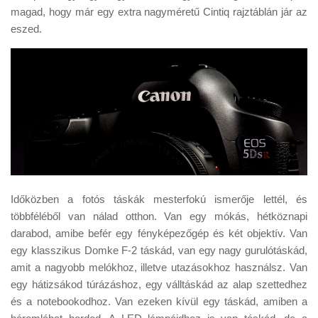
magad, hogy már egy extra nagyméretű Cintiq rajztáblán jár az
eszed.
Időközben a fotós táskák mesterfokú ismerője lettél, és
többféléből van nálad otthon. Van egy mókás, hétköznapi
darabod, amibe befér egy fényképezőgép és két objektív. Van
egy klasszikus Domke F-2 táskád, van egy nagy gurulótáskád,
amit a nagyobb melókhoz, illetve utazásokhoz használsz. Van
egy hátizsákod túrázáshoz, egy válltáskád az alap szettedhez
és a notebookodhoz. Van ezeken kívül egy táskád, amiben a