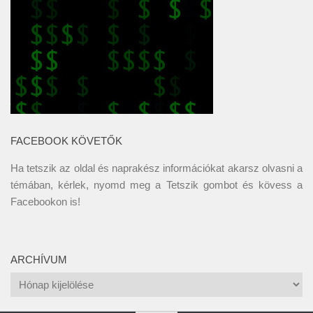
FACEBOOK KÖVETŐK
Ha tetszik az oldal és naprakész információkat akarsz olvasni a
témában, kérlek, nyomd meg a Tetszik gombot és kövess a
Facebookon
is!
ARCHÍVUM
Archívum