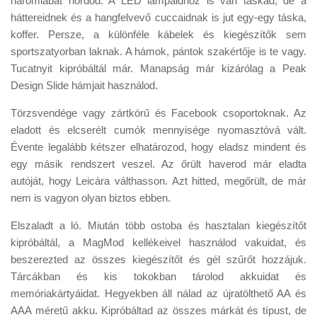
háromlábat hordod. A LED lámpáidhoz is van táskád, de a
háttereidnek és a hangfelvevő cuccaidnak is jut egy-egy táska,
koffer. Persze, a különféle kábelek és kiegészítők sem
sportszatyorban laknak. A hámok, pántok szakértője is te vagy.
Tucatnyit kipróbáltál már. Manapság már kizárólag a Peak
Design Slide hámjait használod.
Törzsvendége vagy zártkörű és Facebook csoportoknak. Az
eladott és elcserélt cumók mennyisége nyomasztóvá vált.
Évente legalább kétszer elhatározod, hogy eladsz mindent és
egy másik rendszert veszel. Az őrült haverod már eladta
autóját, hogy Leicára válthasson. Azt hitted, megőrült, de már
nem is vagyon olyan biztos ebben.
Elszaladt a ló. Miután több ostoba és hasztalan kiegészítőt
kipróbáltál, a MagMod kellékeivel használod vakuidat, és
beszerezted az összes kiegészítőt és gél szűrőt hozzájuk.
Tárcákban és kis tokokban tárolod akkuidat és
memóriakártyáidat. Hegyekben áll nálad az újratölthető AA és
AAA méretű akku. Kipróbáltad az összes márkát és típust, de