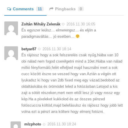
Comments
11
Pingbacks
0
Zoltán Mihály Zelenák
2016.11.30 16:05
És egyszer leülsz… elmerengsz… és eljön a
paradigmaváltás… jó esetben…
betyar87
2016.11.30 18:14
És rájössz hogy a sok felszerelés csak nyűg,hiába van 10
obi nálad nem fogod cserélgetni mind a 10et.Hiába van nálad
millió fényformáló,felét elfeljted majd használni mert a sok
cucc között észre se veszed hogy van.Aztán a végén ott
lyukadsz ki hogy van 2db fixed meg egy vázad,bedobod az
oldaltáskába és örömödet leled a fotózásban.Letojod a kis
zajt a sötét részeken,mert nem ettől lesz jó vagy rossz egy
kép.Ha a pixeleket kukkolod és az összes pénzed
fotóscuccra költöd,majd belefásulsz és rájössz hogy jobb lett
volna ezt a pénzt arra költeni hogy elmenj fotózni.
mlzphoto
2016.11.30 18:24