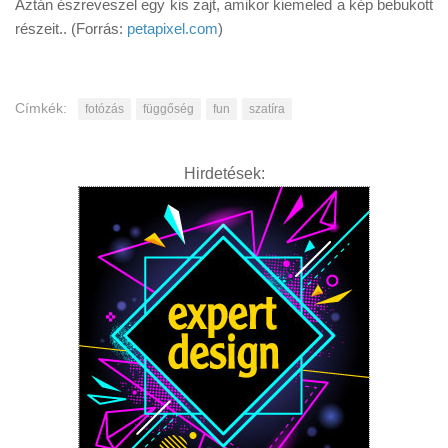
Aztán észreveszel egy kis zajt, amikor kiemeled a kép bebukott
részeit.. (Forrás:
petapixel.com
)
Címkék:
fotózás
függőség
fun
szatíra
Hirdetések: