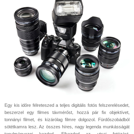
Egy kis időre félreteszed a teljes digitális fotós felszerelésedet,
beszerzel egy filmes távmérőst, hozzá pár fix objektívet,
tonnányi filmet, és kizárólag filmre dolgozol. Fürdőszobádból
sötétkamra lesz. Az összes híres, nagy legenda munkásságát
tanulmányozni kezded. Elkezded az utcai fotózást.