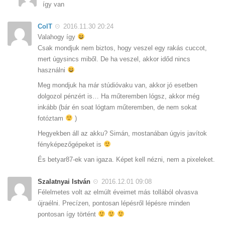
így van
ColT
2016.11.30 20:24
Valahogy így
Csak mondjuk nem biztos, hogy veszel egy rakás cuccot,
mert úgysincs miből. De ha veszel, akkor időd nincs
használni
Meg mondjuk ha már stúdióvaku van, akkor jó esetben
dolgozol pénzért is… Ha műteremben lógsz, akkor még
inkább (bár én soat lógtam műteremben, de nem sokat
fotóztam
)
Hegyekben áll az akku? Simán, mostanában úgyis javítok
fényképezőgépeket is
És betyar87-ek van igaza. Képet kell nézni, nem a pixeleket.
Szalatnyai István
2016.12.01 09:08
Félelmetes volt az elmúlt éveimet más tollából olvasva
újraélni. Precízen, pontosan lépésről lépésre minden
pontosan így történt