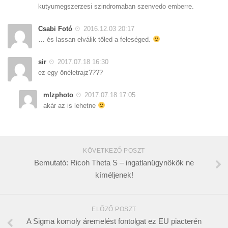
kutyumegszerzesi szindromaban szenvedo emberre.
Csabi Fotó
2016.12.03 20:17
… és lassan elválik tőled a feleséged.
sir
2017.07.18 16:30
ez egy önéletrajz????
mlzphoto
2017.07.18 17:05
akár az is lehetne
KÖVETKEZŐ POSZT
Bemutató: Ricoh Theta S – ingatlanügynökök ne
kíméljenek!
ELŐZŐ POSZT
A Sigma komoly áremelést fontolgat ez EU piacterén