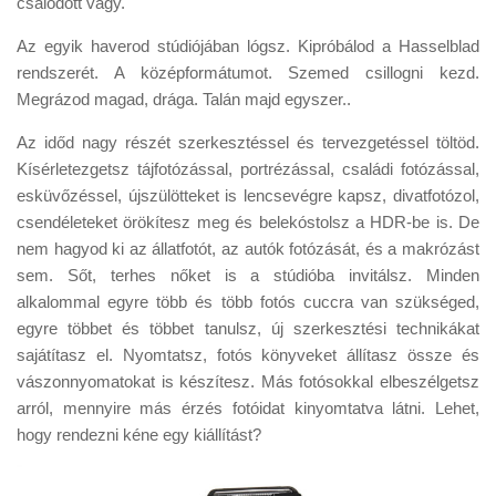
csalódott vagy.
Az egyik haverod stúdiójában lógsz. Kipróbálod a Hasselblad
rendszerét. A középformátumot. Szemed csillogni kezd.
Megrázod magad, drága. Talán majd egyszer..
Az időd nagy részét szerkesztéssel és tervezgetéssel töltöd.
Kísérletezgetsz tájfotózással, portrézással, családi fotózással,
esküvőzéssel, újszülötteket is lencsevégre kapsz, divatfotózol,
csendéleteket örökítesz meg és belekóstolsz a HDR-be is. De
nem hagyod ki az állatfotót, az autók fotózását, és a makrózást
sem. Sőt, terhes nőket is a stúdióba invitálsz. Minden
alkalommal egyre több és több fotós cuccra van szükséged,
egyre többet és többet tanulsz, új szerkesztési technikákat
sajátítasz el. Nyomtatsz, fotós könyveket állítasz össze és
vászonnyomatokat is készítesz. Más fotósokkal elbeszélgetsz
arról, mennyire más érzés fotóidat kinyomtatva látni. Lehet,
hogy rendezni kéne egy kiállítást?