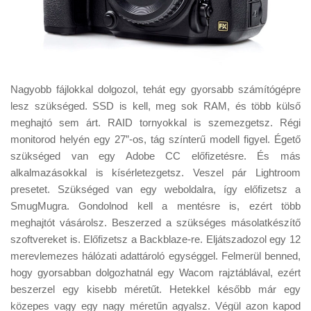
Nagyobb fájlokkal dolgozol, tehát egy gyorsabb számítógépre
lesz szükséged. SSD is kell, meg sok RAM, és több külső
meghajtó sem árt. RAID tornyokkal is szemezgetsz. Régi
monitorod helyén egy 27”-os, tág színterű modell figyel. Égető
szükséged van egy Adobe CC előfizetésre. És más
alkalmazásokkal is kísérletezgetsz. Veszel pár Lightroom
presetet. Szükséged van egy weboldalra, így előfizetsz a
SmugMugra. Gondolnod kell a mentésre is, ezért több
meghajtót vásárolsz. Beszerzed a szükséges másolatkészítő
szoftvereket is. Előfizetsz a Backblaze-re. Eljátszadozol egy 12
merevlemezes hálózati adattároló egységgel. Felmerül benned,
hogy gyorsabban dolgozhatnál egy Wacom rajztáblával, ezért
beszerzel egy kisebb méretűt. Hetekkel később már egy
közepes vagy egy nagy méretűn agyalsz. Végül azon kapod