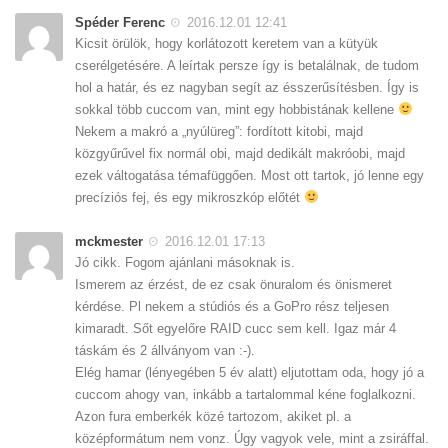
Spéder Ferenc
2016.12.01 12:41
Kicsit örülök, hogy korlátozott keretem van a kütyük
cserélgetésére. A leírtak persze így is betalálnak, de tudom
hol a határ, és ez nagyban segít az ésszerűsítésben. Így is
sokkal több cuccom van, mint egy hobbistának kellene
Nekem a makró a „nyúlüreg”: fordított kitobi, majd
közgyűrűvel fix normál obi, majd dedikált makróobi, majd
ezek váltogatása témafüggően. Most ott tartok, jó lenne egy
precíziós fej, és egy mikroszkóp előtét
mckmester
2016.12.01 17:13
Jó cikk. Fogom ajánlani másoknak is.
Ismerem az érzést, de ez csak önuralom és önismeret
kérdése. Pl nekem a stúdiós és a GoPro rész teljesen
kimaradt. Sőt egyelőre RAID cucc sem kell. Igaz már 4
táskám és 2 állványom van :-).
Elég hamar (lényegében 5 év alatt) eljutottam oda, hogy jó a
cuccom ahogy van, inkább a tartalommal kéne foglalkozni.
Azon fura emberkék közé tartozom, akiket pl. a
középformátum nem vonz. Úgy vagyok vele, mint a zsiráffal.