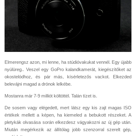
Elmerengsz azon, mi lenne, ha stúdióvakukat vennél. Egy újabb
nyúlüreg.. Veszel egy GoPro kalandkamerát, kiegészítőket az
okostelódhoz, és pár más, kísérletezős vackot. Elkezded
belevájni magad a drónok lelkébe.
Mostanra már 7-9 milliót költöttél. Talán tízet is.
De sosem vagy elégedett, mert látsz egy kis zajt magas ISO
értékek mellett a képen, ha kiemeled a bebukott részeket. A
pletykák olvasása során elkezdesz vágyakozni az új gép után.
Miután megérkezik az állítólag jobb szenzorral szerelt gép,