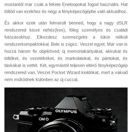
mostantól már csak a fekete Eneloopokat fogod használni. Hat
töltőd van ezekhez és négy a fényképezőgépbe való akkuidhoz.
És akkor ezek után felmerült benned, hogy a nagy dSLR
rendszered kissé nehéz(kes), főleg személyes és családi
fotózásokhoz. Elkezdesz szemezgetni a tükör nélküli
rendszerkompaktokkal. Bele is zúgsz. Veszel egyet. Már van is
hozzá három fix objektíved; új memóriakártyákat, akkukat és
töltőket, és vezetékeket, és markolatokat, és pántokat, és
táskákat is vettél. Két, egymástól teljesen eltérő fényképezőgép
rendszered van. Veszel Pocket Wizard kioldókat, mert a vakuid
nem működnek különben az új cuccal.