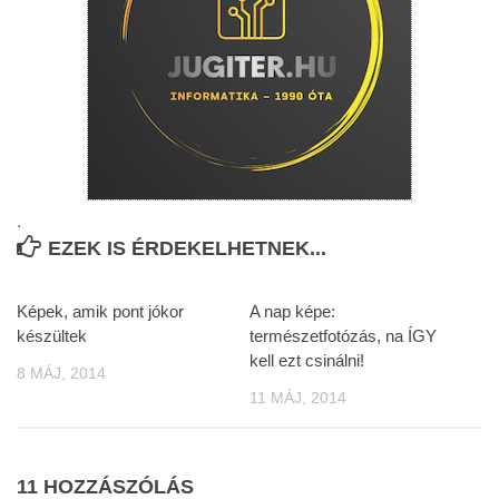
.
EZEK IS ÉRDEKELHETNEK...
Képek, amik pont jókor
A nap képe:
készültek
természetfotózás, na ÍGY
kell ezt csinálni!
8 MÁJ, 2014
11 MÁJ, 2014
11 HOZZÁSZÓLÁS