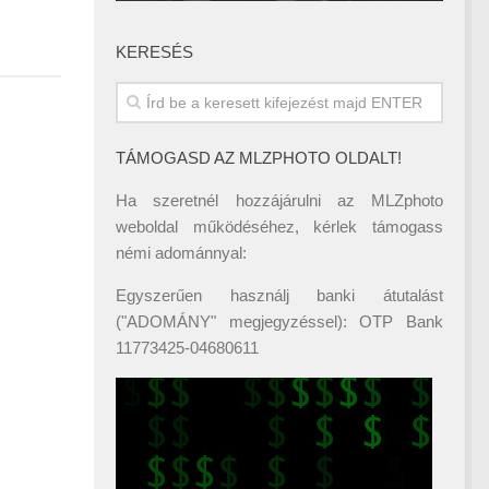
KERESÉS
TÁMOGASD AZ MLZPHOTO OLDALT!
Ha szeretnél hozzájárulni az MLZphoto
weboldal működéséhez, kérlek támogass
némi adománnyal:
Egyszerűen használj banki átutalást
("ADOMÁNY" megjegyzéssel): OTP Bank
11773425-04680611