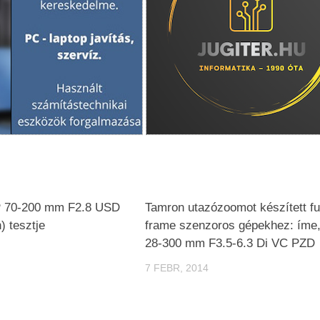
P 70-200 mm F2.8 USD
Tamron utazózoomot készített fu
) tesztje
frame szenzoros gépekhez: íme,
28-300 mm F3.5-6.3 Di VC PZD
7 FEBR, 2014