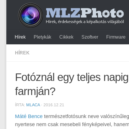
Hírek
Pletykák
Cikkek
Szoftver
Firmware
HÍREK
Fotóznál egy teljes napi
farmján?
ÍRTA:
MLACA
· 2016.12.21
Máté Bence
természetfotósunk neve valószínűleg
nyertese nem csak mesebeli fényképeivel, hanem e