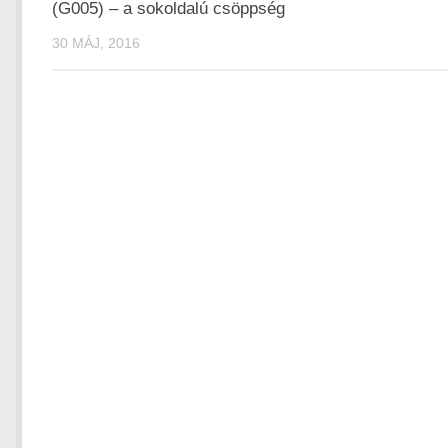
(G005) – a sokoldalú csöppség
30 MÁJ, 2016