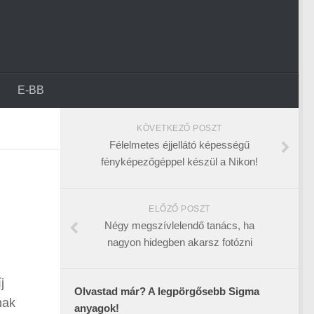
E-BB
KÖVETKEZŐ POSZT
Félelmetes éjjellátó képességű
fényképezőgéppel készül a Nikon!
ELŐZŐ POSZT
Négy megszívlelendő tanács, ha
nagyon hidegben akarsz fotózni
j
Olvastad már? A legpörgősebb Sigma
nak
anyagok!