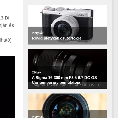
3 Di
mján és
lható)