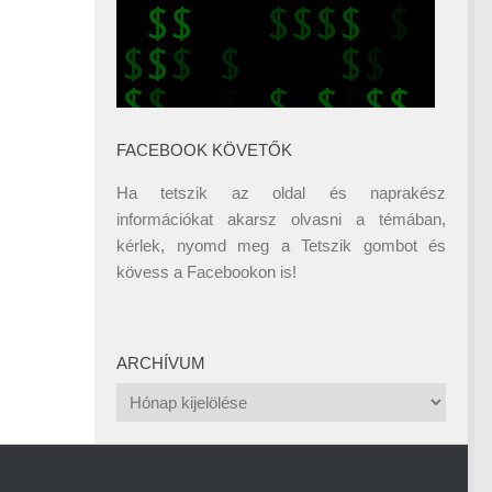
FACEBOOK KÖVETŐK
Ha tetszik az oldal és naprakész
információkat akarsz olvasni a témában,
kérlek, nyomd meg a Tetszik gombot és
kövess a
Facebookon
is!
ARCHÍVUM
Archívum