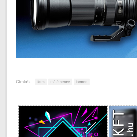
Címkék:
farm
máté bence
tamron