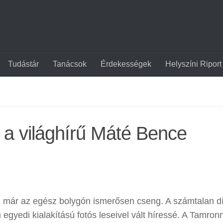
Tudástár
Tanácsok
Érdekességek
Helyszíni Riport
g a világhírű Máté Bence
 már az egész bolygón ismerősen cseng. A számtalan dí
gyedi kialakítású fotós leseivel vált híressé. A Tamron