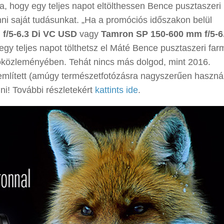
a, hogy egy teljes napot eltölthessen Bence pusztaszeri
enni saját tudásunkat. „Ha a promóciós időszakon belül
f/5-6.3 Di VC USD
vagy
Tamron SP 150-600 mm f/5-6.
egy teljes napot tölthetsz el Máté Bence pusztaszeri far
sajtóközleményében. Tehát nincs más dolgod, mint 2016.
 említett (amúgy természetfotózásra nagyszerűen haszná
ni! További részletekért
kattints ide
.