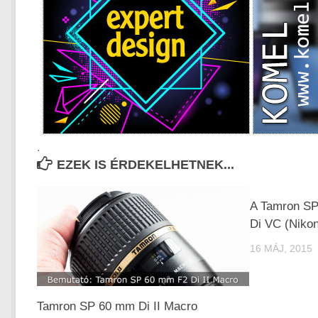
.
EZEK IS ÉRDEKELHETNEK...
A Tamron S
Di VC (Nikon
16 MÁJ, 2015
Tamron SP 60 mm Di II Macro