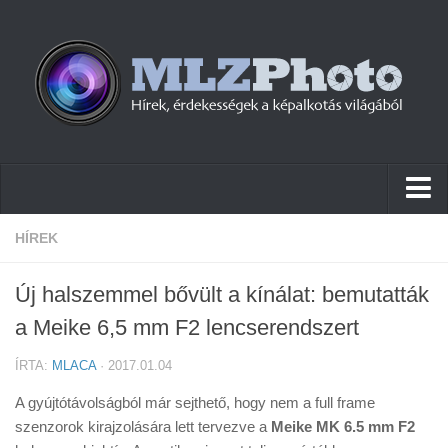
Hírek
HÍREK
Pletykák
Új halszemmel bővült a kínálat: bemutatták
Cikkek
a Meike 6,5 mm F2 lencserendszert
Szoftver
ÍRTA:
MLACA
· 2017.01.04
Firmware
A gyújtótávolságból már sejthető, hogy nem a full frame
Tudástár
szenzorok kirajzolására lett tervezve a
Meike MK 6.5 mm F2