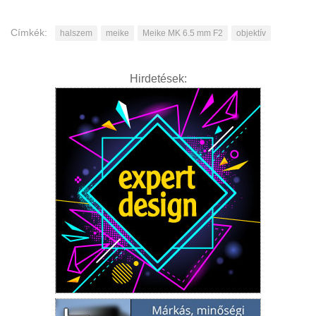
Címkék:
halszem
meike
Meike MK 6.5 mm F2
objektív
Hirdetések: