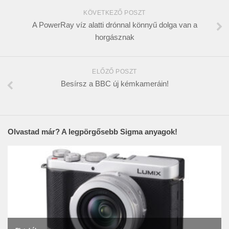
KÖVETKEZŐ POSZT
A PowerRay víz alatti drónnal könnyű dolga van a
horgásznak
ELŐZŐ POSZT
Besírsz a BBC új kémkameráin!
Olvastad már? A legpörgősebb Sigma anyagok!