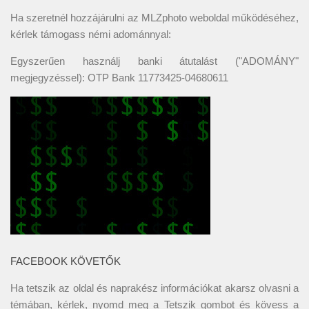
Ha szeretnél hozzájárulni az MLZphoto weboldal működéséhez,
kérlek támogass némi adománnyal:
Egyszerűen használj banki átutalást ("ADOMÁNY"
megjegyzéssel): OTP Bank 11773425-04680611
FACEBOOK KÖVETŐK
Ha tetszik az oldal és naprakész információkat akarsz olvasni a
témában, kérlek, nyomd meg a Tetszik gombot és kövess a