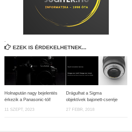
.
EZEK IS ÉRDEKELHETNEK...
Holnapután nagy bejelentés
Drágulhat a Sigma
érkezik a Panasonic-tól!
objektívek bajonett-cseréje
11 SZEPT, 2023
27 FEBR, 2018