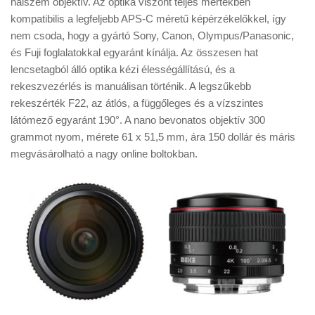
halszem objektív. Az optika viszont teljes mértékben
Tanácsok
kompatibilis a legfeljebb APS-C méretű képérzékelőkkel, így
Érdekességek
nem csoda, hogy a gyártó Sony, Canon, Olympus/Panasonic,
és Fuji foglalatokkal egyaránt kínálja. Az összesen hat
Helyszíni Riport
lencsetagból álló optika kézi élességállítású, és a
E-BB
rekeszvezérlés is manuálisan történik. A legszűkebb
rekeszérték F22, az átlós, a függőleges és a vízszintes
látómező egyaránt 190°. A nano bevonatos objektív 300
grammot nyom, mérete 61 x 51,5 mm, ára 150 dollár és máris
megvásárolható a nagy online boltokban.