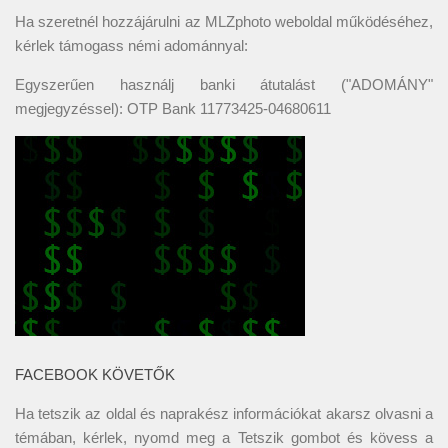
Ha szeretnél hozzájárulni az MLZphoto weboldal működéséhez,
kérlek támogass némi adománnyal:
Egyszerűen használj banki átutalást ("ADOMÁNY"
megjegyzéssel): OTP Bank 11773425-04680611
FACEBOOK KÖVETŐK
Ha tetszik az oldal és naprakész információkat akarsz olvasni a
témában, kérlek, nyomd meg a Tetszik gombot és kövess a