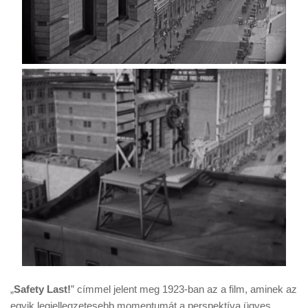
„
Safety Last!
” címmel jelent meg 1923-ban az a film, aminek az
egyik legjellegzetesebb momentumát a perspektíva ügyes