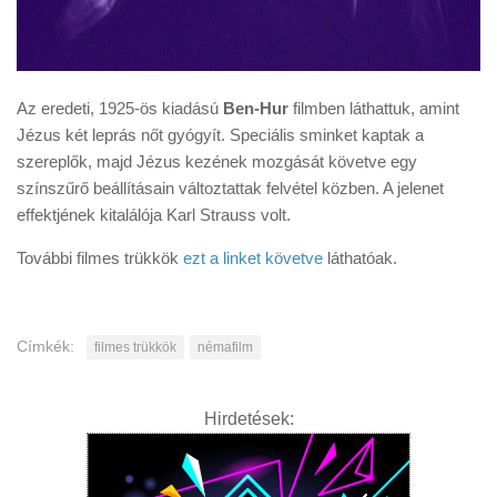
Az eredeti, 1925-ös kiadású
Ben-Hur
filmben láthattuk, amint
Jézus két leprás nőt gyógyít. Speciális sminket kaptak a
szereplők, majd Jézus kezének mozgását követve egy
színszűrő beállításain változtattak felvétel közben. A jelenet
effektjének kitalálója Karl Strauss volt.
További filmes trükkök
ezt a linket követve
láthatóak.
Címkék:
filmes trükkök
némafilm
Hirdetések: