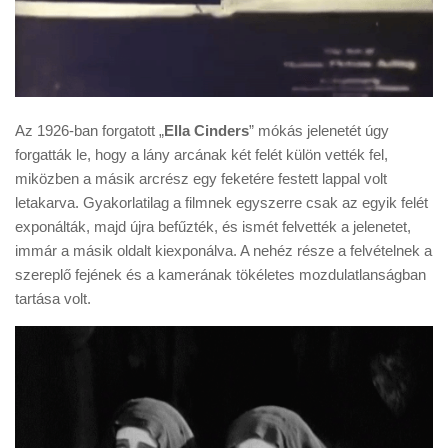
Az 1926-ban forgatott „
Ella Cinders
” mókás jelenetét úgy
forgatták le, hogy a lány arcának két felét külön vették fel,
miközben a másik arcrész egy feketére festett lappal volt
letakarva. Gyakorlatilag a filmnek egyszerre csak az egyik felét
exponálták, majd újra befűzték, és ismét felvették a jelenetet,
immár a másik oldalt kiexponálva. A nehéz része a felvételnek a
szereplő fejének és a kamerának tökéletes mozdulatlanságban
tartása volt.