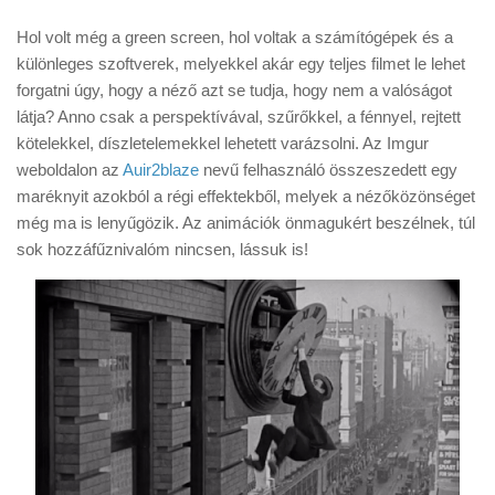
Hol volt még a green screen, hol voltak a számítógépek és a
különleges szoftverek, melyekkel akár egy teljes filmet le lehet
forgatni úgy, hogy a néző azt se tudja, hogy nem a valóságot
látja? Anno csak a perspektívával, szűrőkkel, a fénnyel, rejtett
kötelekkel, díszletelemekkel lehetett varázsolni. Az Imgur
weboldalon az
Auir2blaze
nevű felhasználó összeszedett egy
maréknyit azokból a régi effektekből, melyek a nézőközönséget
még ma is lenyűgözik. Az animációk önmagukért beszélnek, túl
sok hozzáfűznivalóm nincsen, lássuk is!