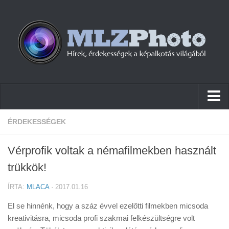
Hírek
ÉRDEKESSÉGEK
Pletykák
Vérprofik voltak a némafilmekben használt
Cikkek
trükkök!
Szoftver
ÍRTA:
MLACA
· 2017.01.16
Firmware
El se hinnénk, hogy a száz évvel ezelőtti filmekben micsoda
Tudástár
kreativitásra, micsoda profi szakmai felkészültségre volt