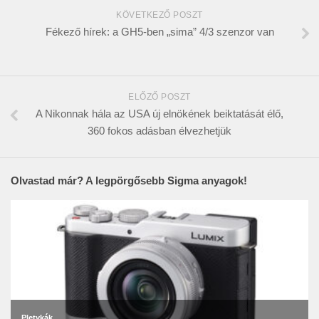
KÖVETKEZŐ POSZT
Fékező hírek: a GH5-ben „sima” 4/3 szenzor van
ELŐZŐ POSZT
A Nikonnak hála az USA új elnökének beiktatását élő,
360 fokos adásban élvezhetjük
Olvastad már? A legpörgősebb Sigma anyagok!