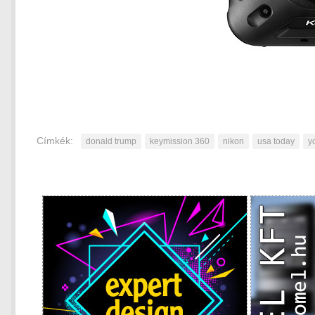
Címkék:
donald trump
keymission 360
nikon
usa today
y