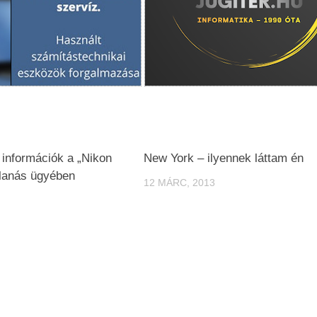
 információk a „Nikon
New York – ilyennek láttam én
llanás ügyében
12 MÁRC, 2013