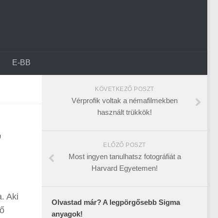
E-BB
KÖVETKEZŐ POSZT
Vérprofik voltak a némafilmekben
használt trükkök!
,
ELŐZŐ POSZT
Most ingyen tanulhatsz fotográfiát a
Harvard Egyetemen!
. Aki
Olvastad már? A legpörgősebb Sigma
lő
anyagok!