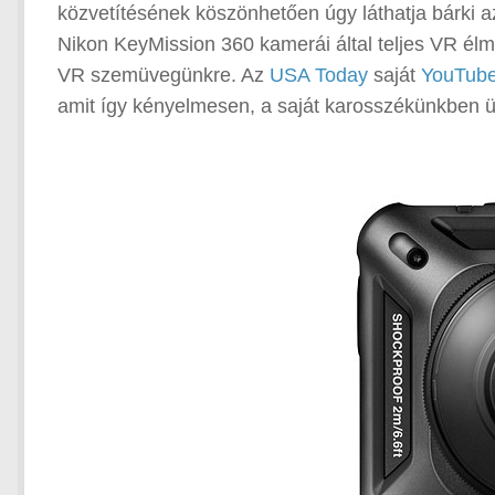
közvetítésének köszönhetően úgy láthatja bárki az
Nikon KeyMission 360 kamerái által teljes VR élm
VR szemüvegünkre. Az
USA Today
saját
YouTube
amit így kényelmesen, a saját karosszékünkben ü