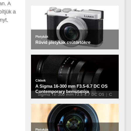
an. A
ítjük a
nyt,