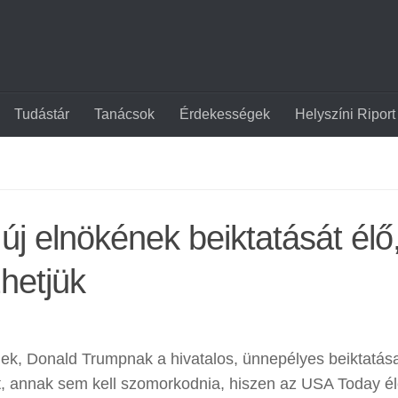
Tudástár
Tanácsok
Érdekességek
Helyszíni Riport
j elnökének beiktatását élő
hetjük
ek, Donald Trumpnak a hivatalos, ünnepélyes beiktatása
át, annak sem kell szomorkodnia, hiszen az USA Today é