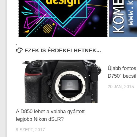
.
EZEK IS ÉRDEKELHETNEK...
Újabb fontos
D750” becsi
20 JAN, 2015
A D850 lehet a valaha gyártott
legjobb Nikon dSLR?
9 SZEPT, 2017