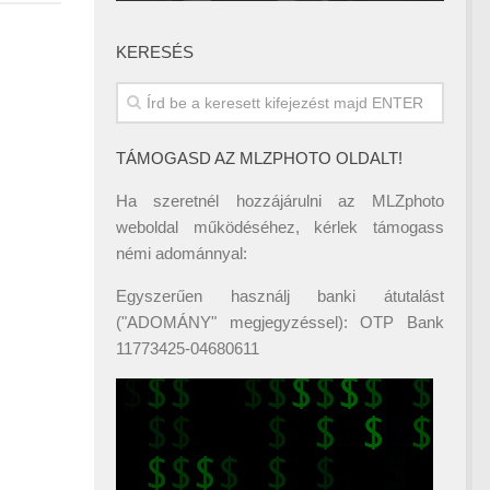
KERESÉS
TÁMOGASD AZ MLZPHOTO OLDALT!
Ha szeretnél hozzájárulni az MLZphoto
weboldal működéséhez, kérlek támogass
némi adománnyal:
Egyszerűen használj banki átutalást
("ADOMÁNY" megjegyzéssel): OTP Bank
11773425-04680611