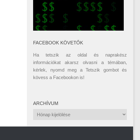
FACEBOOK KÖVETŐK
Ha tetszik az oldal és naprakész
információkat akarsz olvasni a témában,
kérlek, nyomd meg a Tetszik gombot és
kövess a
Facebookon
is!
ARCHÍVUM
Archívum