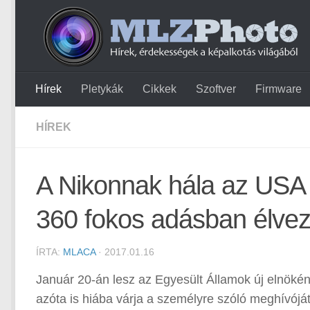
Hírek
Pletykák
Cikkek
Szoftver
Firmware
HÍREK
A Nikonnak hála az USA ú
360 fokos adásban élvez
ÍRTA:
MLACA
· 2017.01.16
Január 20-án lesz az Egyesült Államok új elnökén
azóta is hiába várja a személyre szóló meghívój