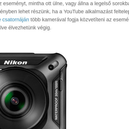
 eseményt, mintha ott ülne, vagy állna a legelső sorokb
ényben lehet részünk, ha a YouTube alkalmazást feltelep
 csatornáján
több kamerával fogja közvetíteni az esemé
lve élvezhetünk végig.