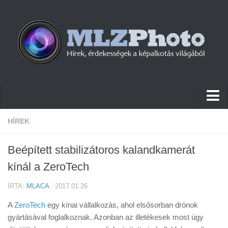
Hírek
HÍREK
Pletykák
Beépített stabilizátoros kalandkamerát
Cikkek
kínál a ZeroTech
Szoftver
ÍRTA:
MLACA
· 2017.01.26
Firmware
A
ZeroTech
egy kínai vállalkozás, ahol elsősorban drónok
Tudástár
gyártásával foglalkoznak. Azonban az illetékesek most úgy