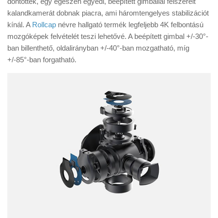
döntöttek, egy egészen egyedi, beépített gimballal felszerelt
Tanácsok
kalandkamerát dobnak piacra, ami háromtengelyes stabilizációt
Érdekességek
kínál. A
Rollcap
névre hallgató termék legfeljebb 4K felbontású
mozgóképek felvételét teszi lehetővé. A beépített gimbal +/-30°-
Helyszíni Riport
ban billenthető, oldalirányban +/-40°-ban mozgatható, míg
E-BB
+/-85°-ban forgatható.