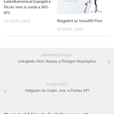
kalandkamerával kopogtat a
Ricoh: nem is ronda a WG-
M1!
Megjelent az Insta360 Flow
10 SZEPT, 2014
29 MÁRC, 2023
KÖVETKEZŐ POSZT
Linkajánló: Nick Veasey a Röntgen-fényképész
ELŐZŐ POSZT
Hölgyeim és Uraim, íme, a Pentax KP!