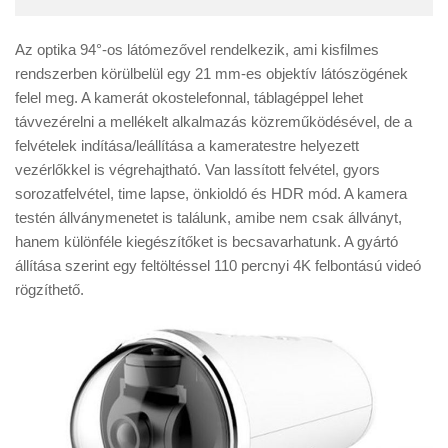
Az optika 94°-os látómezővel rendelkezik, ami kisfilmes
rendszerben körülbelül egy 21 mm-es objektív látószögének
felel meg. A kamerát okostelefonnal, táblagéppel lehet
távvezérelni a mellékelt alkalmazás közreműködésével, de a
felvételek indítása/leállítása a kameratestre helyezett
vezérlőkkel is végrehajtható. Van lassított felvétel, gyors
sorozatfelvétel, time lapse, önkioldó és HDR mód. A kamera
testén állványmenetet is találunk, amibe nem csak állványt,
hanem különféle kiegészítőket is becsavarhatunk. A gyártó
állítása szerint egy feltöltéssel 110 percnyi 4K felbontású videó
rögzíthető.