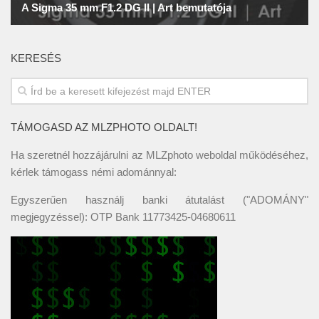
KERESÉS
TÁMOGASD AZ MLZPHOTO OLDALT!
Ha szeretnél hozzájárulni az MLZphoto weboldal működéséhez,
kérlek támogass némi adománnyal:
Egyszerűen használj banki átutalást ("ADOMÁNY"
megjegyzéssel): OTP Bank 11773425-04680611