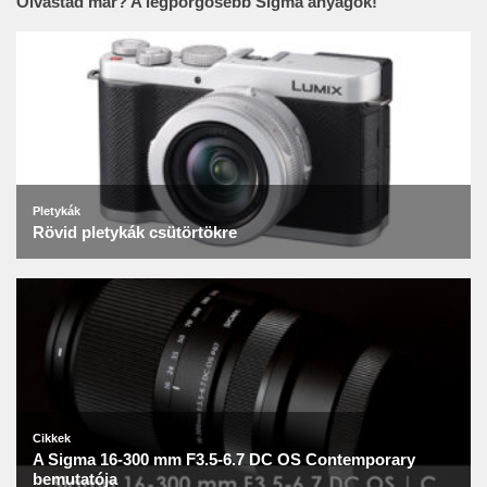
Olvastad már? A legpörgősebb Sigma anyagok!