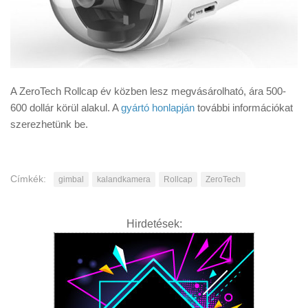
A ZeroTech Rollcap év közben lesz megvásárolható, ára 500-
600 dollár körül alakul. A
gyártó honlapján
további információkat
szerezhetünk be.
Címkék:
gimbal
kalandkamera
Rollcap
ZeroTech
Hirdetések: