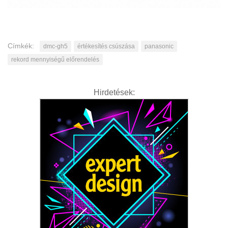
Címkék:
dmc-gh5
értékesítés csúszása
panasonic
rekord mennyiségű előrendelés
Hirdetések: