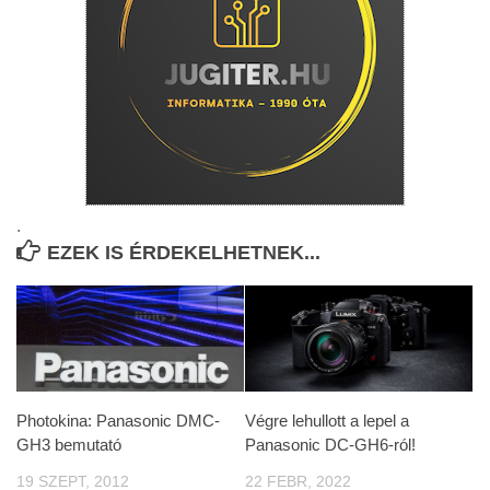
.
EZEK IS ÉRDEKELHETNEK...
Photokina: Panasonic DMC-
Végre lehullott a lepel a
GH3 bemutató
Panasonic DC-GH6-ról!
19 SZEPT, 2012
22 FEBR, 2022