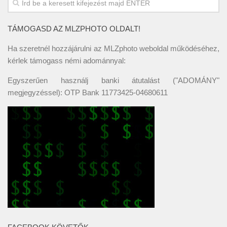
TÁMOGASD AZ MLZPHOTO OLDALT!
Ha szeretnél hozzájárulni az MLZphoto weboldal működéséhez,
kérlek támogass némi adománnyal:
Egyszerűen használj banki átutalást ("ADOMÁNY"
megjegyzéssel): OTP Bank 11773425-04680611