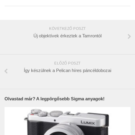
KÖVETKEZŐ POSZT
Új objektívek érkeztek a Tamrontól
ELŐZŐ POSZT
Így készülnek a Pelican híres páncéldobozai
Olvastad már? A legpörgősebb Sigma anyagok!