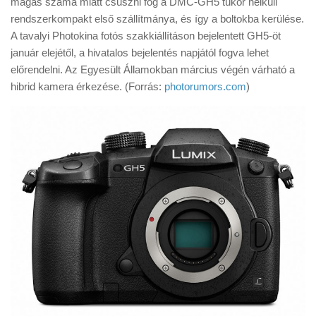
magas száma miatt csúszni fog a DMC-GH5 tükör nélküli
Tanácsok
rendszerkompakt első szállítmánya, és így a boltokba kerülése.
Érdekességek
A tavalyi Photokina fotós szakkiállításon bejelentett GH5-öt
január elejétől, a hivatalos bejelentés napjától fogva lehet
Helyszíni Riport
előrendelni. Az Egyesült Államokban március végén várható a
E-BB
hibrid kamera érkezése. (Forrás:
photorumors.com
)