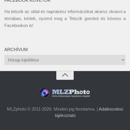
FACEBOOK KÖVETŐK
Ha tetszik az oldal és naprakész információkat akarsz olvasni a
témában, kérlek, nyomd meg a Tetszik gombot és kövess a
Facebookon
is!
ARCHÍVUM
Archívum
MLZphoto © 2011-2026. Minden jog fenntartva. |
Adatkezelesi
tájékoztató