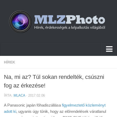
Hírek
HÍREK
Pletykák
Na, mi az? Túl sokan rendelték, csúszni
Cikkek
fog az érkezése!
Szoftver
ÍRTA:
MLACA
· 2017.02.06
Firmware
A Panasonic japán főhadiszállása
figyelmeztető közleményt
Tudástár
adott ki
, ugyanis úgy tűnik, hogy az előrendelések váratlanul